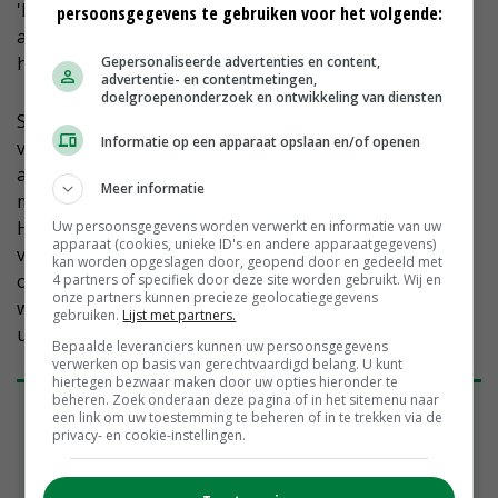
'Het interesseert de handel niets en jaagt kwekers
persoonsgegevens te gebruiken voor het volgende:
alleen maar op kosten. Ik hecht veel meer waarde aan
helderheid en eerlijkheid richting de handel.'
Gepersonaliseerde advertenties en content,
advertentie- en contentmetingen,
doelgroepenonderzoek en ontwikkeling van diensten
Sinds veertien jaar vormt Nederpel samen met zijn
Informatie op een apparaat opslaan en/of openen
vrouw en zoon Michel een vof. 'Michel heeft eerst een
aantal jaren bij een andere bloemenkweker gewerkt,
Meer informatie
maar wilde uiteindelijk toch graag in het bedrijf komen.
Het is prettig dat hij de kwekerij wil overnemen en
Uw persoonsgegevens worden verwerkt en informatie van uw
apparaat (cookies, unieke ID's en andere apparaatgegevens)
voortzetten vanwege de jarenlange relaties die ik heb
kan worden opgeslagen door, geopend door en gedeeld met
opgebouwd met afnemers. Ik ben 69 jaar en heb
4 partners of specifiek door deze site worden gebruikt. Wij en
onze partners kunnen precieze geolocatiegegevens
weleens behoefte aan een 'rustige' werkweek van 45
gebruiken.
Lijst met partners.
uur.'
Bepaalde leveranciers kunnen uw persoonsgegevens
verwerken op basis van gerechtvaardigd belang. U kunt
hiertegen bezwaar maken door uw opties hieronder te
beheren. Zoek onderaan deze pagina of in het sitemenu naar
Ene helft bloemen, andere helft planten
een link om uw toestemming te beheren of in te trekken via de
privacy- en cookie-instellingen.
Kwekerij Delphi is 28 jaar geleden opgericht in
tuinbouwgebied Kloosterschuur in het Zuid-
Hollandse Rijnsburg. In 2009 is het bedrijf verhuisd