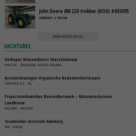
John Deere 6M 220 trekker (KOU) #693695
GEBRUIKT, € 169.500
MEER ADVERTENTIES
VACATURES
Verkoper Binnendienst Glastuinbouw
KARO BV - ZWAAGDIJK, NOORD-HOLLAND,
Accountmanager Organische Bodemverbeteraars
COMGOED B.V. - NL
Projectmedewerker BoerenNetwerk – Natuurinclusieve
Landbouw
WIJ.LAND - ABCOUDE
Teamleider instroom kwekerij
IBN - SCHAIJK