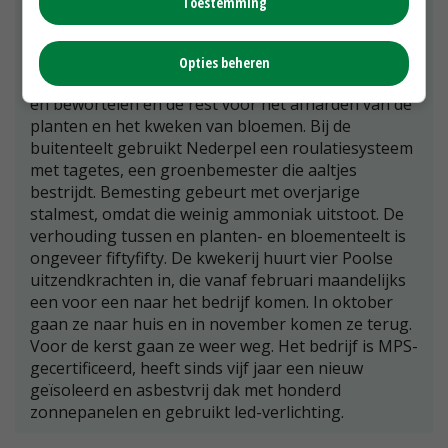
Toestemming
naar Noordwijkerhout, omdat daar meer ruimte
was voor de buitenteelt. De kwekerij meet 5,2
hectare met 2.200 meter vast gewas, waarvan 500
Opties beheren
meter voor moerplanten, 750 meter voor opkweek
en bewortelen en de rest voor het afharden van de
planten en het kweken van bloemen. Bij de
buitenteelt gebruikt Nederpel een roulatiesysteem
met tagetes, een groenbemester die aaltjes
bestrijdt. Bemesting gebeurt met overjarige
stalmest, omdat die weinig ammoniak uitstoot. De
verhouding tussen en planten- en bloementeelt is
ongeveer fiftyfifty. De kwekerij huurt vier Poolse
uitzendkrachten in, die vanaf februari maandelijks
een voor een naar het bedrijf komen. In oktober
gaan ze naar huis en in november komen ze terug.
Voor de kerst gaan ze weer weg. Het bedrijf is MPS-
gecertificeerd, heeft sinds vijf jaar een nieuw
geïsoleerd en asbestvrij dak met honderd
zonnepanelen en gebruikt led-verlichting.