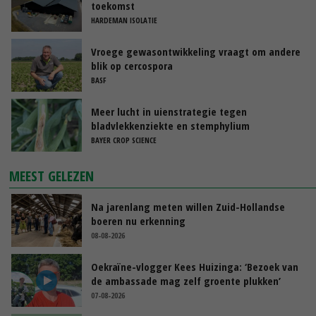
toekomst
HARDEMAN ISOLATIE
Vroege gewasontwikkeling vraagt om andere
blik op cercospora
BASF
Meer lucht in uienstrategie tegen
bladvlekkenziekte en stemphylium
BAYER CROP SCIENCE
MEEST GELEZEN
Na jarenlang meten willen Zuid-Hollandse
boeren nu erkenning
08-08-2026
Oekraïne-vlogger Kees Huizinga: ‘Bezoek van
de ambassade mag zelf groente plukken’
07-08-2026