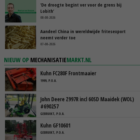
‘De droogte begint ver voor de grens bij
Lobith’
08-08-2026
Aandeel China in wereldwijde fritesexport
neemt verder toe
07-08-2026
NIEUW OP
MECHANISATIE
MARKT.NL
Kuhn FC280F Frontmaaier
1999, P.O.A.
John Deere Z997R incl 60SD Maaidek (WOL)
#690257
GEBRUIKT, P.O.A.
Kuhn GF10601
GEBRUIKT, P.O.A.