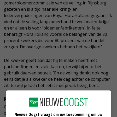
zomerbloemencommissie van de veiling in Rijnsburg
gezeten en is altijd naar alle kring- en
ledenvergaderingen van Royal FloraHolland gegaan. 'Ik
vind dat de veiling langzamerhand te veel macht krijgt
en er alleen is voor 'bloemenfabrikanten'. In feite
behartigt FloraHolland vooral de belangen van de 20
procent kwekers die voor 80 procent van de handel
zorgen. De overige kwekers hebben het nakijken.'
De kweker geeft aan dat hij te maken heeft met
partijheffingen en vuile karren, terwijl hij voor het
gebruik daarvan betaalt. 'En de veiling denkt ook nog
eens dat je als kweker de hele dag achter de computer
zit, terwijl je toch het liefst met je vak bezig bent.'
PlanetProof-certificering
Ook over de door de veiling gewenste
PlanetProof
-
certificering heeft Nederpel geen goed woord over.
Nieuwe Oogst vraagt om uw toestemming om uw