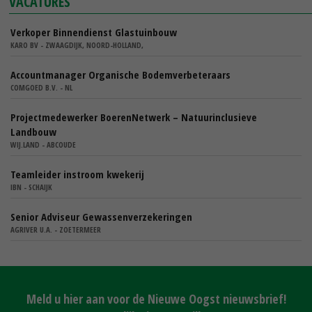
VACATURES
Verkoper Binnendienst Glastuinbouw
KARO BV - ZWAAGDIJK, NOORD-HOLLAND,
Accountmanager Organische Bodemverbeteraars
COMGOED B.V. - NL
Projectmedewerker BoerenNetwerk – Natuurinclusieve
Landbouw
WIJ.LAND - ABCOUDE
Teamleider instroom kwekerij
IBN - SCHAIJK
Senior Adviseur Gewassenverzekeringen
AGRIVER U.A. - ZOETERMEER
Meld u hier aan voor de Nieuwe Oogst nieuwsbrief!