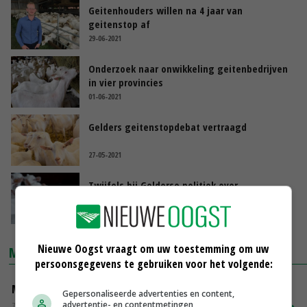
Geitenhouders willen na 4 jaar van
geitenstop af
29-06-2021
Onderzoek naar onwikkeling geitenbedrijven
in vier provincies
01-06-2021
Gelders geitenstopdebat vertraagd
27-05-2021
Twijfels bij Gelderse politiek over
geitenstop
19-05-2021
Nieuwe Oogst vraagt om uw toestemming om uw
MARKTPRIJZEN
persoonsgegevens te gebruiken voor het volgende:
Magere melkpoeder
Gepersonaliseerde advertenties en content,
advertentie- en contentmetingen,