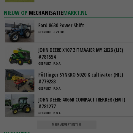
NIEUW OP
MECHANISATIE
MARKT.NL
Ford 8630 Power Shift
GEBRUIKT, € 29.500
JOHN DEERE X107 ZITMAAIER MY 2026 (LIE)
#781554
GEBRUIKT, P.O.A.
Pöttinger SYNKRO 5020 K cultivator (HIL)
#779283
GEBRUIKT, P.O.A.
JOHN DEERE 4066R COMPACTTREKKER (EMT)
#781277
GEBRUIKT, P.O.A.
MEER ADVERTENTIES