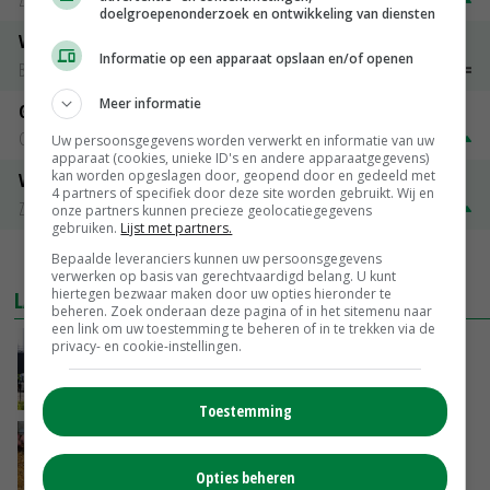
Zuivel NL
€ 269,00
€ 7,00
doelgroepenonderzoek en ontwikkeling van diensten
Vleeskuikens 2001-2600 gr
Informatie op een apparaat opslaan en/of openen
Barneveld
€ 1,09
~
€ 1,11
Meer informatie
Gerst
Groningen
€ 197,00
€ 2,00
Uw persoonsgegevens worden verwerkt en informatie van uw
apparaat (cookies, unieke ID's en andere apparaatgegevens)
kan worden opgeslagen door, geopend door en gedeeld met
Volle melkpoeder
4 partners of specifiek door deze site worden gebruikt. Wij en
Zuivel NL
€ 345,00
€ 20,00
onze partners kunnen precieze geolocatiegegevens
gebruiken.
Lijst met partners.
Bepaalde leveranciers kunnen uw persoonsgegevens
MEER MARKTPRIJZEN
verwerken op basis van gerechtvaardigd belang. U kunt
hiertegen bezwaar maken door uw opties hieronder te
LAATSTE NIEUWS
beheren. Zoek onderaan deze pagina of in het sitemenu naar
een link om uw toestemming te beheren of in te trekken via de
Gemiddelde Europese melkprijs daalt licht in
privacy- en cookie-instellingen.
juni
GISTEREN, 17:04
Toestemming
Frans onderzoekcentrum bestrijkt hele
varkensvleesketen
Opties beheren
GISTEREN, 15:29