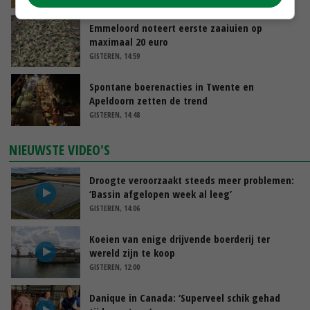
Emmeloord noteert eerste zaaiuien op
maximaal 20 euro
GISTEREN, 14:59
Spontane boerenacties in Twente en
Apeldoorn zetten de trend
GISTEREN, 14:48
NIEUWSTE VIDEO'S
Droogte veroorzaakt steeds meer problemen:
‘Bassin afgelopen week al leeg’
GISTEREN, 14:06
Koeien van enige drijvende boerderij ter
wereld zijn te koop
GISTEREN, 12:00
Danique in Canada: ‘Superveel schik gehad