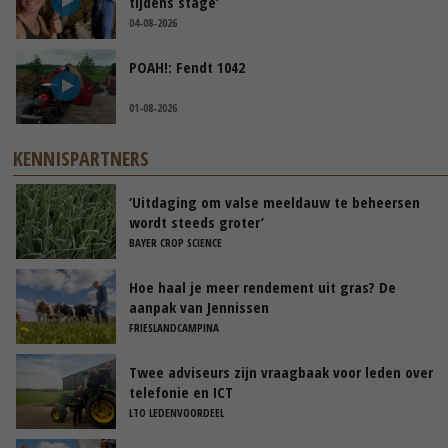
tijdens stage’
04-08-2026
POAH!: Fendt 1042
01-08-2026
KENNISPARTNERS
‘Uitdaging om valse meeldauw te beheersen
wordt steeds groter’
BAYER CROP SCIENCE
Hoe haal je meer rendement uit gras? De
aanpak van Jennissen
FRIESLANDCAMPINA
Twee adviseurs zijn vraagbaak voor leden over
telefonie en ICT
LTO LEDENVOORDEEL