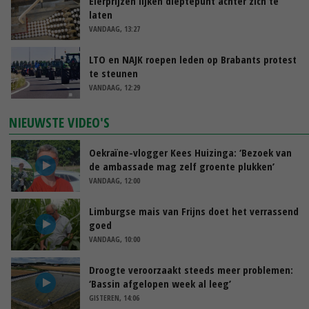
Eierprijzen lijken dieptepunt achter zich te
laten
VANDAAG, 13:27
LTO en NAJK roepen leden op Brabants protest
te steunen
VANDAAG, 12:29
NIEUWSTE VIDEO'S
Oekraïne-vlogger Kees Huizinga: ‘Bezoek van
de ambassade mag zelf groente plukken’
VANDAAG, 12:00
Limburgse mais van Frijns doet het verrassend
goed
VANDAAG, 10:00
Droogte veroorzaakt steeds meer problemen:
‘Bassin afgelopen week al leeg’
GISTEREN, 14:06