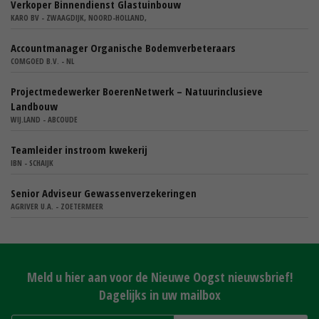
Verkoper Binnendienst Glastuinbouw
KARO BV - ZWAAGDIJK, NOORD-HOLLAND,
Accountmanager Organische Bodemverbeteraars
COMGOED B.V. - NL
Projectmedewerker BoerenNetwerk – Natuurinclusieve
Landbouw
WIJ.LAND - ABCOUDE
Teamleider instroom kwekerij
IBN - SCHAIJK
Senior Adviseur Gewassenverzekeringen
AGRIVER U.A. - ZOETERMEER
Meld u hier aan voor de Nieuwe Oogst nieuwsbrief!
Dagelijks in uw mailbox