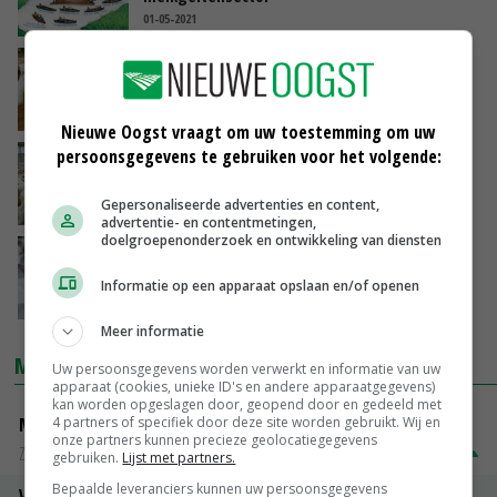
01-05-2021
Milieueffectrapportage nodig voor
uitbreiding geitenhouderij Herpen
05-03-2021
Nieuwe Oogst vraagt om uw toestemming om uw
persoonsgegevens te gebruiken voor het volgende:
Veehouders melken door fosfaatregels
geiten in plaats van koeien
Gepersonaliseerde advertenties en content,
18-01-2021
advertentie- en contentmetingen,
doelgroepenonderzoek en ontwikkeling van diensten
Melkgeitenstapel neemt verder toe
Informatie op een apparaat opslaan en/of openen
20-11-2020
Meer informatie
MARKTPRIJZEN
Uw persoonsgegevens worden verwerkt en informatie van uw
apparaat (cookies, unieke ID's en andere apparaatgegevens)
kan worden opgeslagen door, geopend door en gedeeld met
4 partners of specifiek door deze site worden gebruikt. Wij en
Magere melkpoeder
onze partners kunnen precieze geolocatiegegevens
Zuivel NL
€ 269,00
€ 7,00
gebruiken.
Lijst met partners.
Bepaalde leveranciers kunnen uw persoonsgegevens
Vleeskuikens 2001-2600 gr