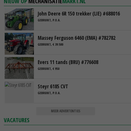
NIEUW OP
MECHANISATIE
MARKT.NL
John Deere 6R 150 trekker (LIE) #688016
GEBRUIKT, P.O.A.
Massey Ferguson 6460 (EMA) #782782
GEBRUIKT, € 39.500
Evers 11 tands (BRU) #776608
GEBRUIKT, € 950
Steyr 6185 CVT
GEBRUIKT, P.O.A.
MEER ADVERTENTIES
VACATURES