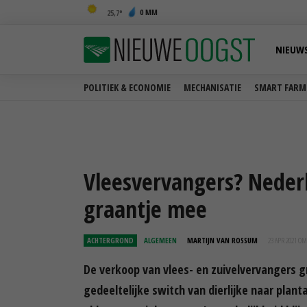
0 MM
25,7
NIEUW
POLITIEK & ECONOMIE
MECHANISATIE
SMART FARM
Vleesvervangers? Nederl
graantje mee
ACHTERGROND
ALGEMEEN
MARTIJN VAN ROSSUM
23 APR 2021 OM
De verkoop van vlees- en zuivelvervangers gr
gedeeltelijke switch van dierlijke naar plan