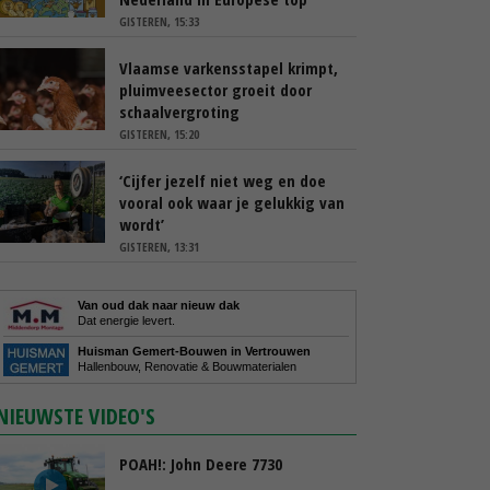
GISTEREN, 15:33
Vlaamse varkensstapel krimpt,
pluimveesector groeit door
schaalvergroting
GISTEREN, 15:20
‘Cijfer jezelf niet weg en doe
vooral ook waar je gelukkig van
wordt’
GISTEREN, 13:31
Van oud dak naar nieuw dak
Dat energie levert.
Huisman Gemert-Bouwen in Vertrouwen
Hallenbouw, Renovatie & Bouwmaterialen
NIEUWSTE VIDEO'S
POAH!: John Deere 7730