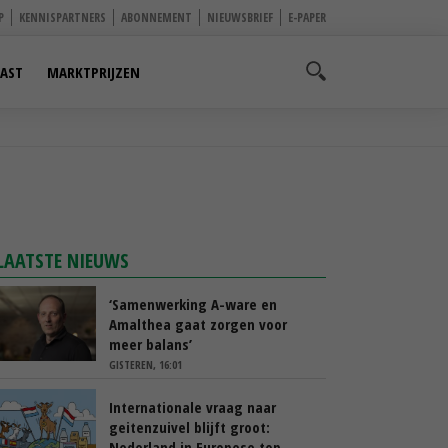
P
KENNISPARTNERS
ABONNEMENT
NIEUWSBRIEF
E-PAPER
AST
MARKTPRIJZEN
LAATSTE NIEUWS
‘Samenwerking A-ware en
Amalthea gaat zorgen voor
meer balans’
GISTEREN, 16:01
Internationale vraag naar
geitenzuivel blijft groot:
Nederland in Europese top