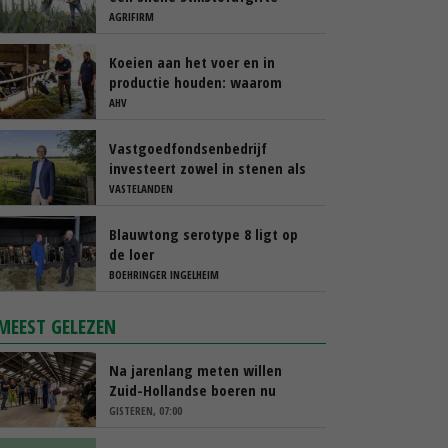
AGRIFIRM
Koeien aan het voer en in
productie houden: waarom
‘immuunmodulatie’ belangrijk
AHV
is tijdens de transitieperiode
Vastgoedfondsenbedrijf
investeert zowel in stenen als
in mensen
VASTELANDEN
Blauwtong serotype 8 ligt op
de loer
BOEHRINGER INGELHEIM
MEEST GELEZEN
Na jarenlang meten willen
Zuid-Hollandse boeren nu
erkenning
GISTEREN, 07:00