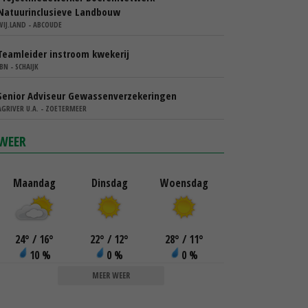
Natuurinclusieve Landbouw
WIJ.LAND - ABCOUDE
Teamleider instroom kwekerij
IBN - SCHAIJK
Senior Adviseur Gewassenverzekeringen
AGRIVER U.A. - ZOETERMEER
WEER
Maandag
Dinsdag
Woensdag
24
°
/ 16
°
22
°
/ 12
°
28
°
/ 11
°
10 %
0 %
0 %
MEER WEER