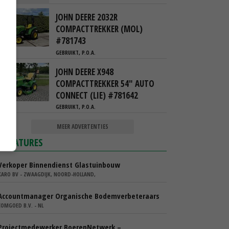
JOHN DEERE 2032R
COMPACTTREKKER (MOL)
#781743
GEBRUIKT, P.O.A.
JOHN DEERE X948
COMPACTTREKKER 54" AUTO
CONNECT (LIE) #781642
GEBRUIKT, P.O.A.
MEER ADVERTENTIES
VACATURES
Verkoper Binnendienst Glastuinbouw
KARO BV - ZWAAGDIJK, NOORD-HOLLAND,
Accountmanager Organische Bodemverbeteraars
COMGOED B.V. - NL
Projectmedewerker BoerenNetwerk –