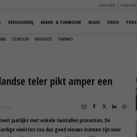
VACATURES
POAH-SHO
S
VEEHOUDERIJ
AKKER- & TUINBOUW
REGIO
VIDEO
PODC
ING
STIKSTOF
DROOGTE
THEMA'S
andse teler pikt amper een
 15:30
UUR
oeit jaarlijks met enkele tientallen procenten. De
taardige eiwitten zou dus goed nieuws kunnen zijn voor