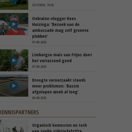
GISTEREN, 10:00
Oekraïne-vlogger Kees
Huizinga: ‘Bezoek van de
ambassade mag zelf groente
plukken’
07-08-2026
Limburgse mais van Frijns doet
het verrassend goed
07-08-2026
Droogte veroorzaakt steeds
meer problemen: ‘Bassin
afgelopen week al leeg’
06-08-2026
KENNISPARTNERS
Organisch bemesten en toch
een snelle stikstofafgifte