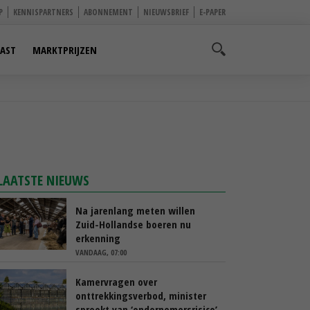
P
KENNISPARTNERS
ABONNEMENT
NIEUWSBRIEF
E-PAPER
AST
MARKTPRIJZEN
LAATSTE NIEUWS
Na jarenlang meten willen
Zuid-Hollandse boeren nu
erkenning
VANDAAG, 07:00
Kamervragen over
onttrekkingsverbod, minister
spreekt van ‘ondernemersrisico’