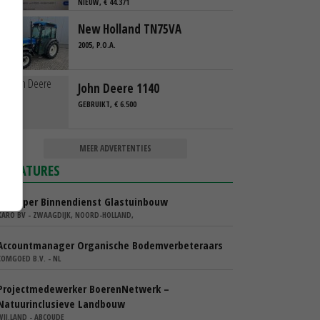
NIEUW, € 44.371
New Holland TN75VA
2005, P.O.A.
John Deere 1140
GEBRUIKT, € 6.500
MEER ADVERTENTIES
VACATURES
Verkoper Binnendienst Glastuinbouw
KARO BV - ZWAAGDIJK, NOORD-HOLLAND,
Accountmanager Organische Bodemverbeteraars
COMGOED B.V. - NL
Projectmedewerker BoerenNetwerk –
Natuurinclusieve Landbouw
WIJ.LAND - ABCOUDE