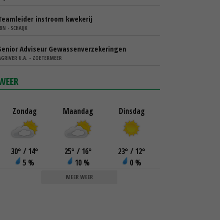
Teamleider instroom kwekerij
IBN - SCHAIJK
Senior Adviseur Gewassenverzekeringen
AGRIVER U.A. - ZOETERMEER
WEER
Zondag
Maandag
Dinsdag
30
°
/ 14
°
25
°
/ 16
°
23
°
/ 12
°
5 %
10 %
0 %
MEER WEER