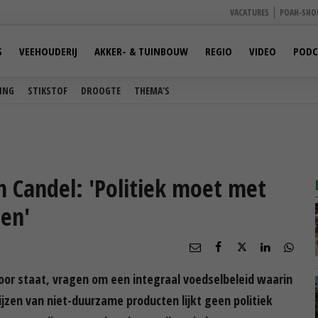
VACATURES
POAH-SHO
S
VEEHOUDERIJ
AKKER- & TUINBOUW
REGIO
VIDEO
PODC
ING
STIKSTOF
DROOGTE
THEMA'S
 Candel: 'Politiek moet met
en'
oor staat, vragen om een integraal voedselbeleid waarin
zen van niet-duurzame producten lijkt geen politiek