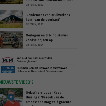
GISTEREN, 16:27
‘Rendement van Krullvarkens
komt van de overkant’
GISTEREN, 15:30
Oorlogen en El Niño stuwen
voedselprijzen op
GISTEREN, 15:04
Van oud dak naar nieuw dak
Dat energie levert.
Huisman Gemert-Bouwen in Vertrouwen
Hallenbouw, Renovatie & Bouwmaterialen
NIEUWSTE VIDEO'S
Oekraïne-vlogger Kees
Huizinga: ‘Bezoek van de
ambassade mag zelf groente