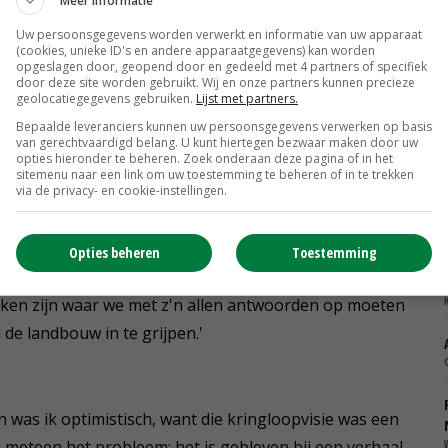
Meer informatie
Uw persoonsgegevens worden verwerkt en informatie van uw apparaat
(cookies, unieke ID's en andere apparaatgegevens) kan worden
opgeslagen door, geopend door en gedeeld met 4 partners of specifiek
kt?
door deze site worden gebruikt. Wij en onze partners kunnen precieze
geolocatiegegevens gebruiken.
Lijst met partners.
enlijk een stap teruggezet. Aanvankelijk had ze een vrij
Bepaalde leveranciers kunnen uw persoonsgegevens verwerken op basis
. Maar het vraagstuk over het bredere voedselbeleid is
van gerechtvaardigd belang. U kunt hiertegen bezwaar maken door uw
opties hieronder te beheren. Zoek onderaan deze pagina of in het
rbinding met gezondheid is er niet geweest. Schouten
sitemenu naar een link om uw toestemming te beheren of in te trekken
via de privacy- en cookie-instellingen.
gevoerd.
 van boeren. We hebben als samenleving met heel grote
Opties beheren
Toestemming
aat. Maar vervolgens wordt het vraagstuk bij hen over
ukken zijn waar we met z'n allen antwoorden op moeten
n de landbouw in te grijpen.'
 was ik optimistisch, want die kringloopvisie was een
 meteen het probleem: het is gebleven bij een verhaal.