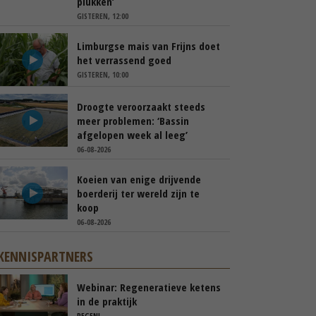
plukken’
GISTEREN, 12:00
Limburgse mais van Frijns doet
het verrassend goed
GISTEREN, 10:00
Droogte veroorzaakt steeds
meer problemen: ‘Bassin
afgelopen week al leeg’
06-08-2026
Koeien van enige drijvende
boerderij ter wereld zijn te
koop
06-08-2026
KENNISPARTNERS
Webinar: Regeneratieve ketens
in de praktijk
REGENL