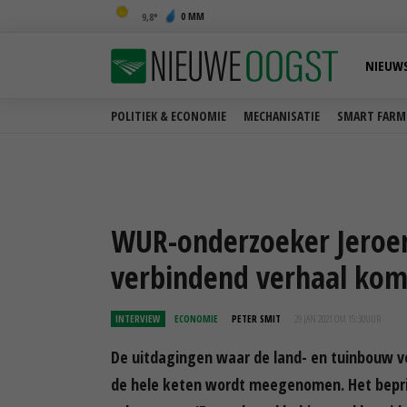
0 MM
9,8
NIEUW
POLITIEK & ECONOMIE
MECHANISATIE
SMART FARM
WUR-onderzoeker Jeroen
verbindend verhaal kom
INTERVIEW
ECONOMIE
PETER SMIT
29 JAN 2021 OM 15:30
UUR
De uitdagingen waar de land- en tuinbouw v
de hele keten wordt meegenomen. Het beprij