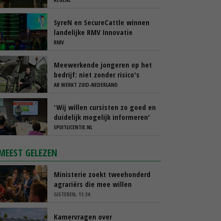
SyreN en SecureCattle winnen
landelijke RMV Innovatie
Awards
RMV
Meewerkende jongeren op het
bedrijf: niet zonder risico's
AB WERKT ZUID-NEDERLAND
'Wij willen cursisten zo goed en
duidelijk mogelijk informeren'
SPUITLICENTIE.NL
MEEST GELEZEN
Ministerie zoekt tweehonderd
agrariërs die mee willen
denken
GISTEREN, 11:34
Kamervragen over