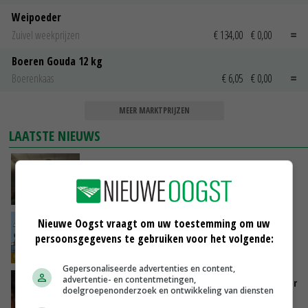
Weipoeder
Zuivel weekprijzen
€ 134,00
€ 0,00
Boeren Gouda 12 kg
Boerenkaas
€ 6,05
€ 0,00
MEER MARKTPRIJZEN
LAATSTE NIEUWS
‘Samenwerking A-ware en Amalthea gaat
zorgen voor meer balans’
GISTEREN, 16:01
Nieuwe Oogst vraagt om uw toestemming om uw
Internationale vraag naar geitenzuivel blijft
persoonsgegevens te gebruiken voor het volgende:
groot: Nederland in Europese top
GISTEREN, 15:33
Gepersonaliseerde advertenties en content,
advertentie- en contentmetingen,
Vlaamse varkensstapel krimpt, pluimveesector
doelgroepenonderzoek en ontwikkeling van diensten
groeit door schaalvergroting