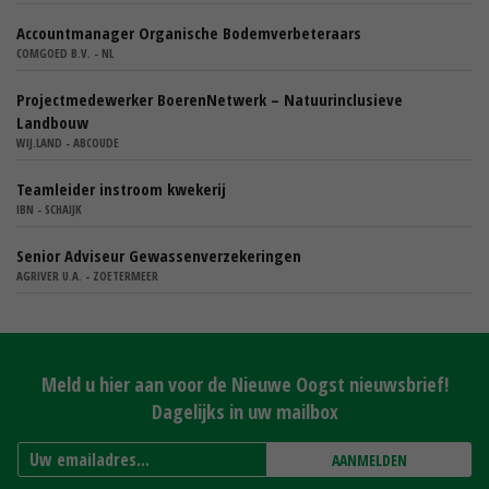
Accountmanager Organische Bodemverbeteraars
COMGOED B.V. - NL
Projectmedewerker BoerenNetwerk – Natuurinclusieve
Landbouw
WIJ.LAND - ABCOUDE
Teamleider instroom kwekerij
IBN - SCHAIJK
Senior Adviseur Gewassenverzekeringen
AGRIVER U.A. - ZOETERMEER
Meld u hier aan voor de Nieuwe Oogst nieuwsbrief!
Dagelijks in uw mailbox
AANMELDEN