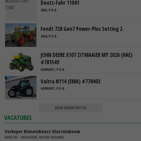
Deutz-Fahr 11041
2002, P.O.A.
Fendt 728 Gen7 Power-Plus Setting 2
2024, P.O.A.
JOHN DEERE X107 ZITMAAIER MY 2026 (HAE)
#781549
GEBRUIKT, P.O.A.
Valtra N114 (EMA) #778403
GEBRUIKT, P.O.A.
MEER ADVERTENTIES
VACATURES
Verkoper Binnendienst Glastuinbouw
KARO BV - ZWAAGDIJK, NOORD-HOLLAND,