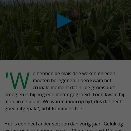
conds
'W
e hebben de mais drie weken geleden
moeten beregenen. Toen kwam het
nute,
cruciale moment dat hij de groeispurt
conds
kreeg en is hij nog een meter gegroeid. Toen kwam hij
mooi in de pluim. We waren mooi op tijd, dus dat heeft
goed uitgepakt', licht Rommens toe.
Het is een heel ander seizoen dan vorig jaar. 'Gelukkig
wel. Vorig jaar hebben we pas 12 juni gezaaid. Dit jaar