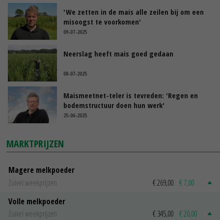
'We zetten in de mais alle zeilen bij om een
misoogst te voorkomen'
09-07-2025
Neerslag heeft mais goed gedaan
08-07-2025
Maismeetnet-teler is tevreden: 'Regen en
bodemstructuur doen hun werk'
25-06-2025
MARKTPRIJZEN
Magere melkpoeder
Zuivel weekprijzen
€ 269,00
€ 7,00
Volle melkpoeder
Zuivel weekprijzen
€ 345,00
€ 20,00