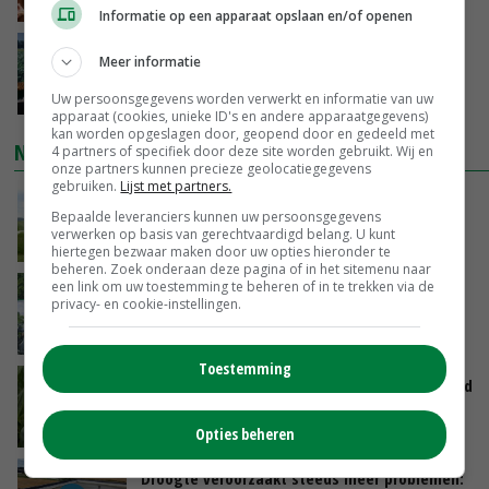
GISTEREN, 15:20
Informatie op een apparaat opslaan en/of openen
‘Cijfer jezelf niet weg en doe vooral ook waar
Meer informatie
je gelukkig van wordt’
GISTEREN, 13:31
Uw persoonsgegevens worden verwerkt en informatie van uw
apparaat (cookies, unieke ID's en andere apparaatgegevens)
kan worden opgeslagen door, geopend door en gedeeld met
NIEUWSTE VIDEO'S
4 partners of specifiek door deze site worden gebruikt. Wij en
onze partners kunnen precieze geolocatiegegevens
gebruiken.
Lijst met partners.
POAH!: John Deere 7730
Bepaalde leveranciers kunnen uw persoonsgegevens
verwerken op basis van gerechtvaardigd belang. U kunt
GISTEREN, 10:00
hiertegen bezwaar maken door uw opties hieronder te
beheren. Zoek onderaan deze pagina of in het sitemenu naar
een link om uw toestemming te beheren of in te trekken via de
Oekraïne-vlogger Kees Huizinga: ‘Bezoek van
privacy- en cookie-instellingen.
de ambassade mag zelf groente plukken’
07-08-2026
Toestemming
Limburgse mais van Frijns doet het verrassend
goed
07-08-2026
Opties beheren
Droogte veroorzaakt steeds meer problemen: