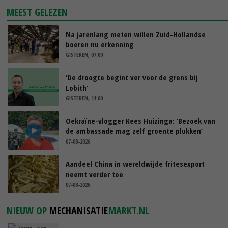
MEEST GELEZEN
Na jarenlang meten willen Zuid-Hollandse
boeren nu erkenning
GISTEREN, 07:00
‘De droogte begint ver voor de grens bij
Lobith’
GISTEREN, 11:00
Oekraïne-vlogger Kees Huizinga: ‘Bezoek van
de ambassade mag zelf groente plukken’
07-08-2026
Aandeel China in wereldwijde fritesexport
neemt verder toe
07-08-2026
NIEUW OP
MECHANISATIE
MARKT.NL