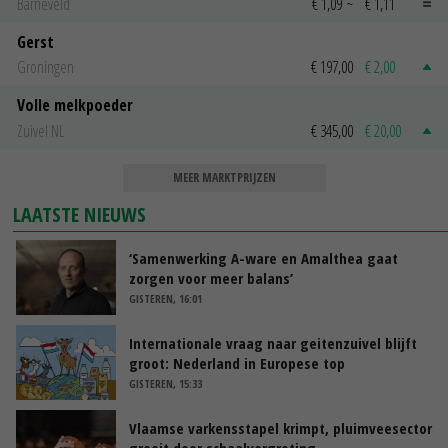
Barneveld
€ 1,09
~
€ 1,11
Gerst
Groningen
€ 197,00
€ 2,00
Volle melkpoeder
Zuivel NL
€ 345,00
€ 20,00
MEER MARKTPRIJZEN
LAATSTE NIEUWS
‘Samenwerking A-ware en Amalthea gaat
zorgen voor meer balans’
GISTEREN, 16:01
Internationale vraag naar geitenzuivel blijft
groot: Nederland in Europese top
GISTEREN, 15:33
Vlaamse varkensstapel krimpt, pluimveesector
groeit door schaalvergroting