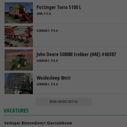
Pottinger Torro 5100 L
2009, P.O.A.
GEBRUIKT, P.O.A.
John Deere 5080M trekker (HAE) #60387
GEBRUIKT, P.O.A.
Weidesleep 8mtr
GEBRUIKT, P.O.A.
MEER ADVERTENTIES
VACATURES
Verkoper Binnendienst Glastuinbouw