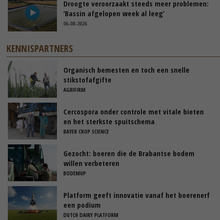
Droogte veroorzaakt steeds meer problemen:
‘Bassin afgelopen week al leeg’
06-08-2026
KENNISPARTNERS
Organisch bemesten en toch een snelle
stikstofafgifte
AGRIFIRM
Cercospora onder controle met vitale bieten
en het sterkste spuitschema
BAYER CROP SCIENCE
Gezocht: boeren die de Brabantse bodem
willen verbeteren
BODEMUP
Platform geeft innovatie vanaf het boerenerf
een podium
DUTCH DAIRY PLATFORM