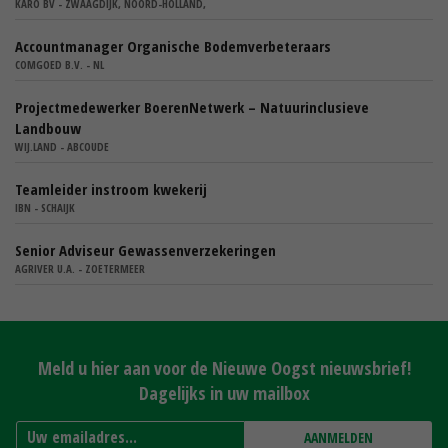
KARO BV - ZWAAGDIJK, NOORD-HOLLAND,
Accountmanager Organische Bodemverbeteraars
COMGOED B.V. - NL
Projectmedewerker BoerenNetwerk – Natuurinclusieve
Landbouw
WIJ.LAND - ABCOUDE
Teamleider instroom kwekerij
IBN - SCHAIJK
Senior Adviseur Gewassenverzekeringen
AGRIVER U.A. - ZOETERMEER
Meld u hier aan voor de Nieuwe Oogst nieuwsbrief!
Dagelijks in uw mailbox
AANMELDEN