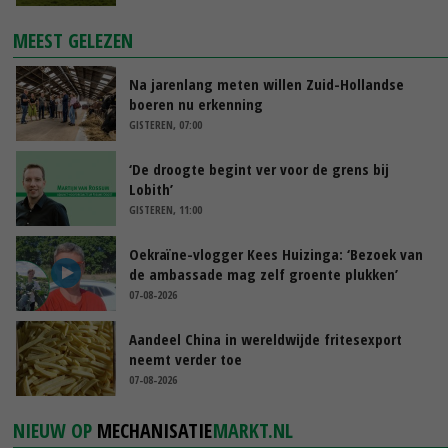
MEEST GELEZEN
Na jarenlang meten willen Zuid-Hollandse
boeren nu erkenning
GISTEREN, 07:00
‘De droogte begint ver voor de grens bij
Lobith’
GISTEREN, 11:00
Oekraïne-vlogger Kees Huizinga: ‘Bezoek van
de ambassade mag zelf groente plukken’
07-08-2026
Aandeel China in wereldwijde fritesexport
neemt verder toe
07-08-2026
NIEUW OP
MECHANISATIE
MARKT.NL