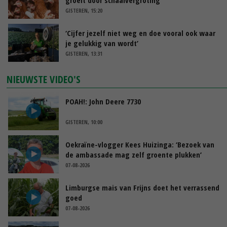
GISTEREN, 15:20
‘Cijfer jezelf niet weg en doe vooral ook waar
je gelukkig van wordt’
GISTEREN, 13:31
NIEUWSTE VIDEO'S
POAH!: John Deere 7730
GISTEREN, 10:00
Oekraïne-vlogger Kees Huizinga: ‘Bezoek van
de ambassade mag zelf groente plukken’
07-08-2026
Limburgse mais van Frijns doet het verrassend
goed
07-08-2026