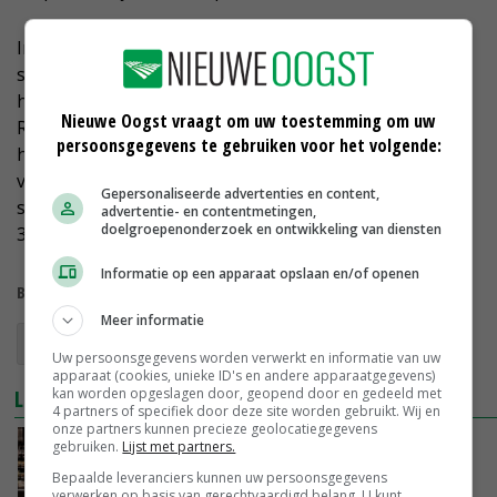
In Italië, Frankrijk en Roemenië worden de meeste
sojabonen geteeld. Italië is koploper met 273.000
hectare, Frankrijk volgt met 164.000 hectare en
Nieuwe Oogst vraagt om uw toestemming om uw
Roemenië complementeert de top-drie met 145.00
persoonsgegevens te gebruiken voor het volgende:
hectare. Buiten Europa zijn er veel grotere arealen te
vinden. Zo wordt in Brazilië 35.000.000 hectare
Gepersonaliseerde advertenties en content,
sojabonen verbouwd, in de Verenigde Staten
advertentie- en contentmetingen,
doelgroepenonderzoek en ontwikkeling van diensten
31.000.000 en in Argentinië 18.000.000.
Informatie op een apparaat opslaan en/of openen
Bekijk meer over:
Meer informatie
eiwitgewassen
CBS
Uw persoonsgegevens worden verwerkt en informatie van uw
apparaat (cookies, unieke ID's en andere apparaatgegevens)
kan worden opgeslagen door, geopend door en gedeeld met
LEES OOK
4 partners of specifiek door deze site worden gebruikt. Wij en
onze partners kunnen precieze geolocatiegegevens
Schouten ontvouwt contouren Nationale
gebruiken.
Lijst met partners.
Eiwittransitie
Bepaalde leveranciers kunnen uw persoonsgegevens
02-09-2020
verwerken op basis van gerechtvaardigd belang. U kunt