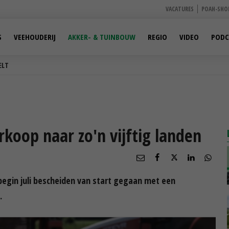
VACATURES
POAH-SHO
S
VEEHOUDERIJ
AKKER- & TUINBOUW
REGIO
VIDEO
PODC
ELT
rkoop naar zo'n vijftig landen
begin juli bescheiden van start gegaan met een
.