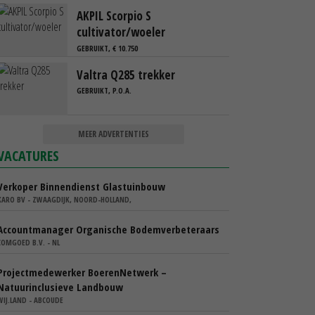
AKPIL Scorpio S
cultivator/woeler
GEBRUIKT, € 10.750
Valtra Q285 trekker
GEBRUIKT, P.O.A.
MEER ADVERTENTIES
VACATURES
Verkoper Binnendienst Glastuinbouw
KARO BV - ZWAAGDIJK, NOORD-HOLLAND,
Accountmanager Organische Bodemverbeteraars
COMGOED B.V. - NL
Projectmedewerker BoerenNetwerk –
Natuurinclusieve Landbouw
WIJ.LAND - ABCOUDE