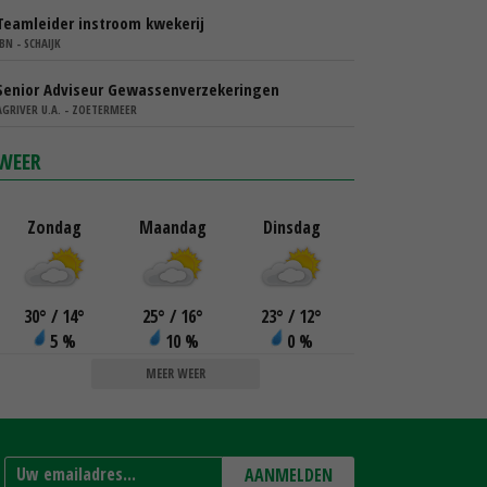
Teamleider instroom kwekerij
IBN - SCHAIJK
Senior Adviseur Gewassenverzekeringen
AGRIVER U.A. - ZOETERMEER
WEER
Zondag
Maandag
Dinsdag
30
°
/ 14
°
25
°
/ 16
°
23
°
/ 12
°
5 %
10 %
0 %
MEER WEER
AANMELDEN