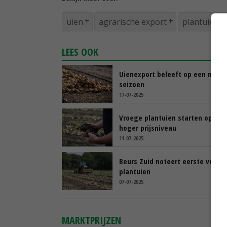
uien
agrarische export
plantuien
LEES OOK
Uienexport beleeft op een na be
seizoen
17-07-2025
Vroege plantuien starten op iets
hoger prijsniveau
11-07-2025
Beurs Zuid noteert eerste vroeg
plantuien
07-07-2025
MARKTPRIJZEN