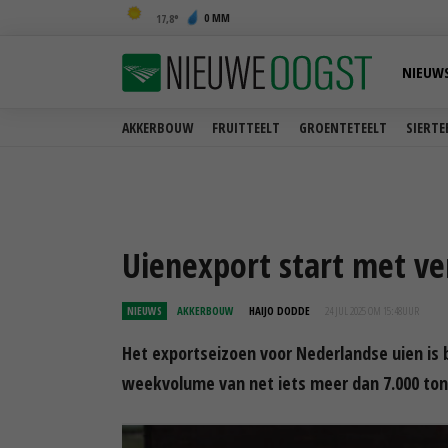
0 MM
17,8
NIEUW
AKKERBOUW
FRUITTEELT
GROENTETEELT
SIERTE
Uienexport start met ve
NIEUWS
AKKERBOUW
HAIJO DODDE
24 JUL 2025 OM 15:48
UUR
Het exportseizoen voor Nederlandse uien is 
weekvolume van net iets meer dan 7.000 ton