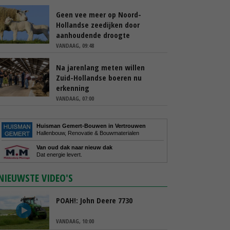
Geen vee meer op Noord-
Hollandse zeedijken door
aanhoudende droogte
VANDAAG, 09:48
Na jarenlang meten willen
Zuid-Hollandse boeren nu
erkenning
VANDAAG, 07:00
Huisman Gemert-Bouwen in Vertrouwen
Hallenbouw, Renovatie & Bouwmaterialen
Van oud dak naar nieuw dak
Dat energie levert.
NIEUWSTE VIDEO'S
POAH!: John Deere 7730
VANDAAG, 10:00