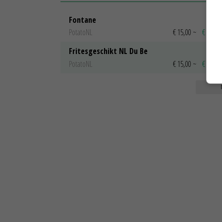
Fontane
PotatoNL
€ 15,00
~
€ 23,00
Fritesgeschikt NL Du Be
PotatoNL
€ 15,00
~
€ 23,00