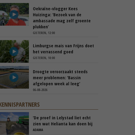
Oekraïne-vlogger Kees
Huizinga: ‘Bezoek van de
ambassade mag zelf groente
plukken’
GISTEREN, 12:00
Limburgse mais van Frijns doet
het verrassend goed
GISTEREN, 10:00
Droogte veroorzaakt steeds
meer problemen: ‘Bassin
afgelopen week al leeg’
06-08-2026
KENNISPARTNERS
‘De proef in Lelystad liet echt
zien wat Helianta kan doen bij
phytophthora’
ADAMA