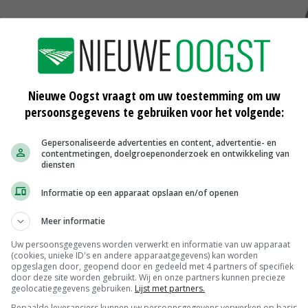
Nieuwe Oogst vraagt om uw toestemming om uw
ste
Kopers wachten op stabielere
persoonsgegevens te gebruiken voor het volgende:
uienmarkt
15-07-2025
Gepersonaliseerde advertenties en content, advertentie- en
contentmetingen, doelgroepenonderzoek en ontwikkeling van
Maximale bescherming voor
diensten
zilveruien en eerstejaars plantuien
10-07-2025
Informatie op een apparaat opslaan en/of openen
e
Robuuste teelt ui en peen blijft
Meer informatie
zoektocht, project biedt wel
Uw persoonsgegevens worden verwerkt en informatie van uw apparaat
handvatten
(cookies, unieke ID's en andere apparaatgegevens) kan worden
05-07-2025
opgeslagen door, geopend door en gedeeld met 4 partners of specifiek
door deze site worden gebruikt. Wij en onze partners kunnen precieze
geolocatiegegevens gebruiken.
Lijst met partners.
Bepaalde leveranciers kunnen uw persoonsgegevens verwerken op basis