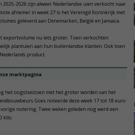
n 2025-2026 zijn alweer Nederlandse uien verkocht naar
jkste afnemer in week 27 is het Verenigd Koninkrijk met
k volumes geleverd aan Denemarken, België en Jamaica.
het exportvolume nu iets groter. Toen verkochten
lijk plantuien aan hun buitenlandse klanten. Ook toen
 Nederlands product.
onze marktpagina
g het oogstseizoen met het groter worden van het
Landbouwbeurs Goes noteerde deze week 17 tot 18 euro
de vorige notering. Twee weken geleden nog werd een
 kilo.