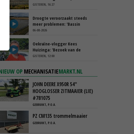
spreekt van ‘ondernemersrisico’
GISTEREN, 16:27
Droogte veroorzaakt steeds
meer problemen: ‘Bassin
afgelopen week al leeg’
06-08-2026
Oekraïne-vlogger Kees
Huizinga: ‘Bezoek van de
ambassade mag zelf groente
GISTEREN, 12:00
plukken’
NIEUW OP
MECHANISATIE
MARKT.NL
JOHN DEERE X950R 54"
HOOGLOSSER ZITMAAIER (LIE)
#781075
GEBRUIKT, P.O.A.
PZ CM135 trommelmaaier
GEBRUIKT, P.O.A.