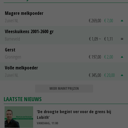
Magere melkpoeder
Zuivel NL
€ 269,00
€ 7,00
Vleeskuikens 2001-2600 gr
Barneveld
€ 1,09
~
€ 1,11
Gerst
Groningen
€ 197,00
€ 2,00
Volle melkpoeder
Zuivel NL
€ 345,00
€ 20,00
MEER MARKTPRIJZEN
LAATSTE NIEUWS
‘De droogte begint ver voor de grens bij
Lobith’
VANDAAG, 11:00