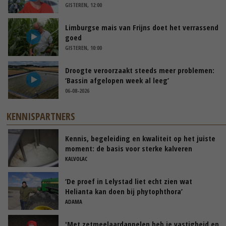
GISTEREN, 12:00
Limburgse mais van Frijns doet het verrassend
goed
GISTEREN, 10:00
Droogte veroorzaakt steeds meer problemen:
‘Bassin afgelopen week al leeg’
06-08-2026
KENNISPARTNERS
Kennis, begeleiding en kwaliteit op het juiste
moment: de basis voor sterke kalveren
KALVOLAC
‘De proef in Lelystad liet echt zien wat
Helianta kan doen bij phytophthora’
ADAMA
'Met zetmeelaardappelen heb je vastigheid en