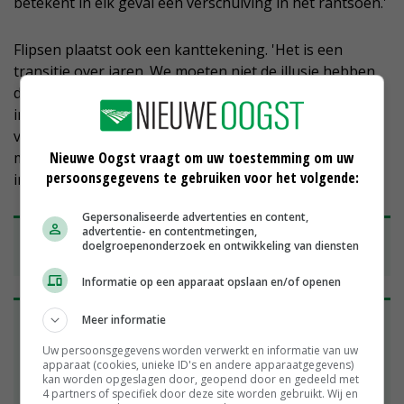
betekent in elk geval een verschuiving in het rantsoen.'
Flipsen plaatst ook een kanttekening. 'Het is een
transitie over jaren. We moeten niet de illusie hebben
dat we de komende twintig jaar kunnen zonder de
import van sojaeiwit. Dat is nu gewoon nog nodig om
volwaardige rantsoenen voor landbouwdieren te
Nieuwe Oogst vraagt om uw toestemming om uw
maken. Als er over 25 jaar uitstekende eiwitteelten zijn
persoonsgegevens te gebruiken voor het volgende:
in Europa, is dat prima. Maar zover is het nu nog niet.'
Gepersonaliseerde advertenties en content,
advertentie- en contentmetingen,
'Als iedereen 5 procent verbetert, zijn we op
doelgroepenonderzoek en ontwikkeling van diensten
weg'
Informatie op een apparaat opslaan en/of openen
De Nederlandse melkveehouderij is altijd een
Meer informatie
grondgebonden sector geweest. Een goede
Uw persoonsgegevens worden verwerkt en informatie van uw
verhouding tussen grond en dier is van groot
apparaat (cookies, unieke ID's en andere apparaatgegevens)
belang. De zuivelsector kiest voor een
kan worden opgeslagen door, geopend door en gedeeld met
4 partners of specifiek door deze site worden gebruikt. Wij en
grondgebonden melkveehouderij en weidegang