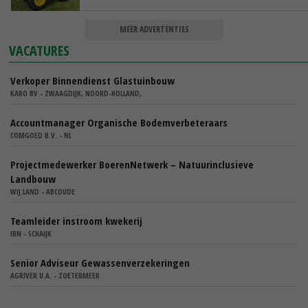
MEER ADVERTENTIES
VACATURES
Verkoper Binnendienst Glastuinbouw
KARO BV - ZWAAGDIJK, NOORD-HOLLAND,
Accountmanager Organische Bodemverbeteraars
COMGOED B.V. - NL
Projectmedewerker BoerenNetwerk – Natuurinclusieve
Landbouw
WIJ.LAND - ABCOUDE
Teamleider instroom kwekerij
IBN - SCHAIJK
Senior Adviseur Gewassenverzekeringen
AGRIVER U.A. - ZOETERMEER