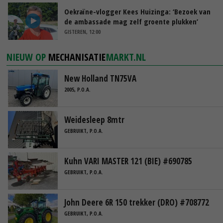
Oekraïne-vlogger Kees Huizinga: ‘Bezoek van
de ambassade mag zelf groente plukken’
GISTEREN, 12:00
NIEUW OP
MECHANISATIE
MARKT.NL
New Holland TN75VA
2005, P.O.A.
Weidesleep 8mtr
GEBRUIKT, P.O.A.
Kuhn VARI MASTER 121 (BIE) #690785
GEBRUIKT, P.O.A.
John Deere 6R 150 trekker (DRO) #708772
GEBRUIKT, P.O.A.