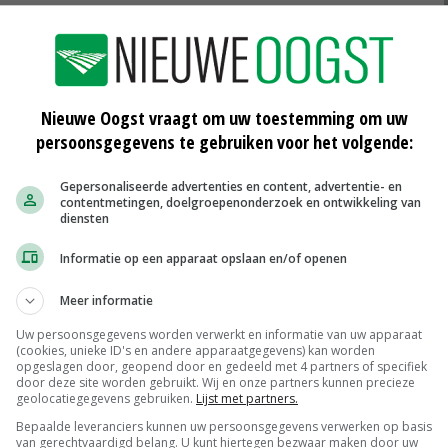
waarden. In een partij natuurvlees van runderen die
oevestein in het Gelderse Poederoijen zaten te hoge
n (pcb's).
Nieuwe Oogst vraagt om uw toestemming om uw
ldernisvlees
persoonsgegevens te gebruiken voor het volgende:
Gepersonaliseerde advertenties en content, advertentie- en
uilde grond in kaart zijn gebracht. Ook vraagt hij aan
contentmetingen, doelgroepenonderzoek en ontwikkeling van
diensten
enselijke voedselketen terecht is gekomen en of het
icoprofiel vallen. Naast dioxine en pcb’s, zou het vlees
Informatie op een apparaat opslaan en/of openen
toffen als cadmium, lood, kwik, chroom, PAK, arseen,
Meer informatie
Uw persoonsgegevens worden verwerkt en informatie van uw apparaat
(cookies, unieke ID's en andere apparaatgegevens) kan worden
opgeslagen door, geopend door en gedeeld met 4 partners of specifiek
door deze site worden gebruikt. Wij en onze partners kunnen precieze
geolocatiegegevens gebruiken.
Lijst met partners.
Bepaalde leveranciers kunnen uw persoonsgegevens verwerken op basis
van gerechtvaardigd belang. U kunt hiertegen bezwaar maken door uw