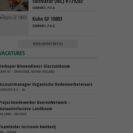
cultivator (HIL) #779283
GEBRUIKT, P.O.A.
Kuhn GF 10803
GEBRUIKT, P.O.A.
MEER ADVERTENTIES
VACATURES
Verkoper Binnendienst Glastuinbouw
KARO BV - ZWAAGDIJK, NOORD-HOLLAND,
Accountmanager Organische Bodemverbeteraars
COMGOED B.V. - NL
Projectmedewerker BoerenNetwerk –
Natuurinclusieve Landbouw
WIJ.LAND - ABCOUDE
Teamleider instroom kwekerij
IBN - SCHAIJK