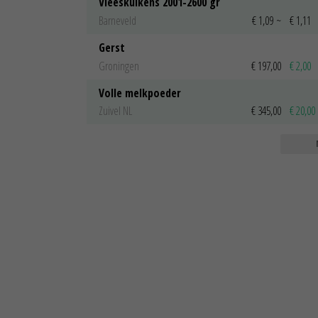
Vleeskuikens 2001-2600 gr
Barneveld
€ 1,09
~
€ 1,11
Gerst
Groningen
€ 197,00
€ 2,00
Volle melkpoeder
Zuivel NL
€ 345,00
€ 20,00