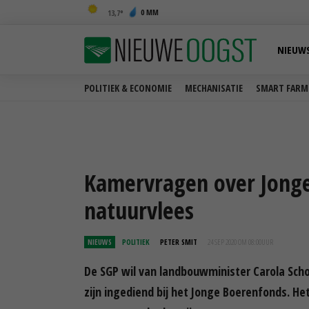
0 MM
13,7
NIEUW
POLITIEK & ECONOMIE
MECHANISATIE
SMART FARM
Kamervragen over Jonge
natuurvlees
NIEUWS
POLITIEK
PETER SMIT
24 SEP 2020 OM 08:00
UUR
De SGP wil van landbouwminister Carola Sch
zijn ingediend bij het Jonge Boerenfonds. Het