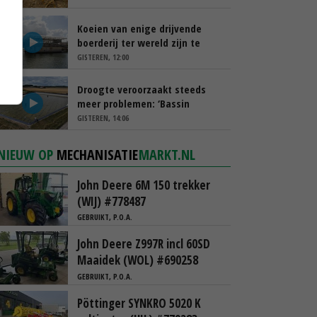
Koeien van enige drijvende
boerderij ter wereld zijn te
koop
GISTEREN, 12:00
Droogte veroorzaakt steeds
meer problemen: ‘Bassin
afgelopen week al leeg’
GISTEREN, 14:06
NIEUW OP
MECHANISATIE
MARKT.NL
John Deere 6M 150 trekker
(WIJ) #778487
GEBRUIKT, P.O.A.
John Deere Z997R incl 60SD
Maaidek (WOL) #690258
GEBRUIKT, P.O.A.
Pöttinger SYNKRO 5020 K