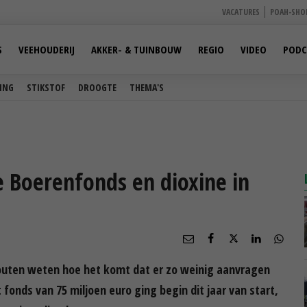
VACATURES
POAH-SHO
S
VEEHOUDERIJ
AKKER- & TUINBOUW
REGIO
VIDEO
PODC
ING
STIKSTOF
DROOGTE
THEMA'S
 Boerenfonds en dioxine in
outen weten hoe het komt dat er zo weinig aanvragen
 fonds van 75 miljoen euro ging begin dit jaar van start,