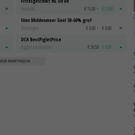
Fritesgeschikt NL Du Be
PotatoNL
€ 15,00
~
€ 23,00
Uien Middenmeer Geel 30-60% grof
Noteringen
€ 0,00
~
€ 0,00
DCA BestPigletPrice
Biggen weekprijzen
€ 26,50
€ 0,50
MEER MARKTPRIJZEN