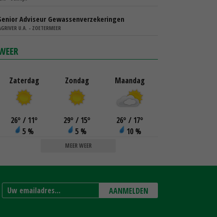
Senior Adviseur Gewassenverzekeringen
AGRIVER U.A. - ZOETERMEER
WEER
Zaterdag
Zondag
Maandag
26
°
/ 11
°
29
°
/ 15
°
26
°
/ 17
°
5 %
5 %
10 %
MEER WEER
AANMELDEN