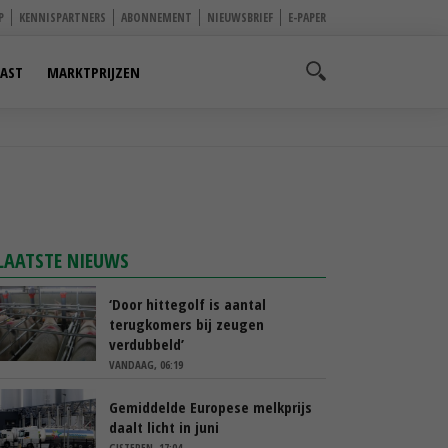
P
KENNISPARTNERS
ABONNEMENT
NIEUWSBRIEF
E-PAPER
AST
MARKTPRIJZEN
LAATSTE NIEUWS
‘Door hittegolf is aantal
terugkomers bij zeugen
verdubbeld’
VANDAAG, 06:19
Gemiddelde Europese melkprijs
daalt licht in juni
GISTEREN, 17:04