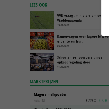
LEES OOK
VVD vraagt ministers om overle
Waddenagenda
15-09-2020
Kamervragen over lagere btw vo
groente en fruit
05-06-2020
Schouten zet voorbereidingen
opkoopregeling door
21-02-2020
MARKTPRIJZEN
Magere melkpoeder
Zuivel NL
€ 269,00
€ 7,00