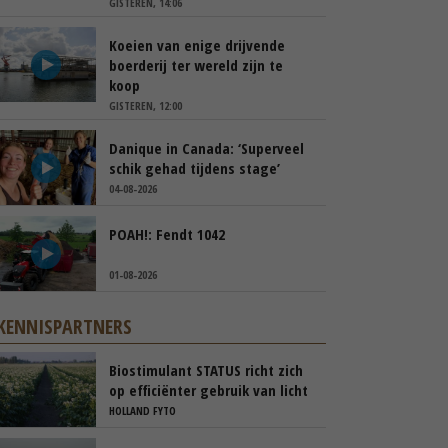
GISTEREN, 14:06
Koeien van enige drijvende
boerderij ter wereld zijn te
koop
GISTEREN, 12:00
Danique in Canada: ‘Superveel
schik gehad tijdens stage’
04-08-2026
POAH!: Fendt 1042
01-08-2026
KENNISPARTNERS
Biostimulant STATUS richt zich
op efficiënter gebruik van licht
en stikstof
HOLLAND FYTO