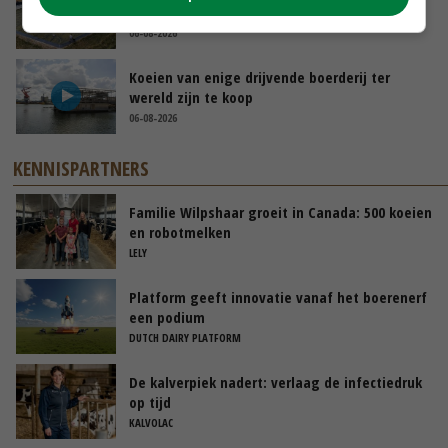
‘Bassin afgelopen week al leeg’
06-08-2026
Koeien van enige drijvende boerderij ter
wereld zijn te koop
06-08-2026
KENNISPARTNERS
Familie Wilpshaar groeit in Canada: 500 koeien
en robotmelken
LELY
Platform geeft innovatie vanaf het boerenerf
een podium
DUTCH DAIRY PLATFORM
De kalverpiek nadert: verlaag de infectiedruk
op tijd
KALVOLAC