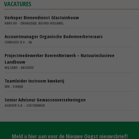
VACATURES
Verkoper Binnendienst Glastuinbouw
KARO BV - ZWAAGDIJK, NOORD-HOLLAND,
Accountmanager Organische Bodemverbeteraars
COMGOED B.V. - NL
Projectmedewerker BoerenNetwerk – Natuurinclusieve
Landbouw
WIJ.LAND - ABCOUDE
Teamleider instroom kwekerij
IBN - SCHAIJK
Senior Adviseur Gewassenverzekeringen
AGRIVER U.A. - ZOETERMEER
Meld u hier aan voor de Nieuwe Oogst nieuwsbrief!