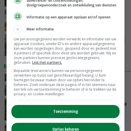
advertentie- en contentmetingen,
GISTEREN, 16:27
doelgroepenonderzoek en ontwikkeling van diensten
‘Rendement van Krullvarkens komt van de
Informatie op een apparaat opslaan en/of openen
overkant’
GISTEREN, 15:30
Meer informatie
Oorlogen en El Niño stuwen voedselprijzen op
Uw persoonsgegevens worden verwerkt en informatie van uw
apparaat (cookies, unieke ID's en andere apparaatgegevens)
kan worden opgeslagen door, geopend door en gedeeld met
GISTEREN, 15:04
4 partners of specifiek door deze site worden gebruikt. Wij en
onze partners kunnen precieze geolocatiegegevens
gebruiken.
Lijst met partners.
NIEUWSTE VIDEO'S
Bepaalde leveranciers kunnen uw persoonsgegevens
verwerken op basis van gerechtvaardigd belang. U kunt
Oekraïne-vlogger Kees Huizinga: ‘Bezoek van
hiertegen bezwaar maken door uw opties hieronder te
de ambassade mag zelf groente plukken’
beheren. Zoek onderaan deze pagina of in het sitemenu naar
een link om uw toestemming te beheren of in te trekken via de
GISTEREN, 12:00
privacy- en cookie-instellingen.
Limburgse mais van Frijns doet het verrassend
goed
Toestemming
GISTEREN, 10:00
Droogte veroorzaakt steeds meer problemen:
Opties beheren