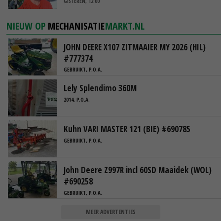
GISTEREN, 12:00
NIEUW OP
MECHANISATIE
MARKT.NL
JOHN DEERE X107 ZITMAAIER MY 2026 (HIL)
#777374
GEBRUIKT, P.O.A.
Lely Splendimo 360M
2014, P.O.A.
Kuhn VARI MASTER 121 (BIE) #690785
GEBRUIKT, P.O.A.
John Deere Z997R incl 60SD Maaidek (WOL)
#690258
GEBRUIKT, P.O.A.
MEER ADVERTENTIES