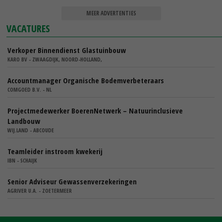
MEER ADVERTENTIES
VACATURES
Verkoper Binnendienst Glastuinbouw
KARO BV - ZWAAGDIJK, NOORD-HOLLAND,
Accountmanager Organische Bodemverbeteraars
COMGOED B.V. - NL
Projectmedewerker BoerenNetwerk – Natuurinclusieve
Landbouw
WIJ.LAND - ABCOUDE
Teamleider instroom kwekerij
IBN - SCHAIJK
Senior Adviseur Gewassenverzekeringen
AGRIVER U.A. - ZOETERMEER