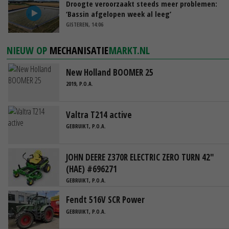
Droogte veroorzaakt steeds meer problemen:
‘Bassin afgelopen week al leeg’
GISTEREN, 14:06
NIEUW OP
MECHANISATIE
MARKT.NL
New Holland BOOMER 25
2019, P.O.A.
Valtra T214 active
GEBRUIKT, P.O.A.
JOHN DEERE Z370R ELECTRIC ZERO TURN 42"
(HAE) #696271
GEBRUIKT, P.O.A.
Fendt 516V SCR Power
GEBRUIKT, P.O.A.