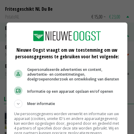
Fritesgeschikt NL Du Be
PotatoNL
€ 15,00
~
€ 23,00
Emmeloord Tarwe
Noteringen
€ 210,00
~
€ 216,00
Emmeloord Schaaltjespeen
Nieuwe Oogst vraagt om uw toestemming om uw
Noteringen
€ 5,00
~
€ 20,00
persoonsgegevens te gebruiken voor het volgende:
Bintje A 28/35
Gepersonaliseerde advertenties en content,
Bintje Info
€ 48,00
~
€ 52,00
advertentie- en contentmetingen,
doelgroepenonderzoek en ontwikkeling van diensten
MEER MARKTPRIJZEN
Informatie op een apparaat opslaan en/of openen
LAATSTE NIEUWS
Meer informatie
Gemiddelde Europese melkprijs daalt licht in
Uw persoonsgegevens worden verwerkt en informatie van uw
juni
apparaat (cookies, unieke ID's en andere apparaatgegevens)
kan worden opgeslagen door, geopend door en gedeeld met
GISTEREN, 17:04
4 partners of specifiek door deze site worden gebruikt. Wij en
onze partners kunnen precieze geolocatiegegevens