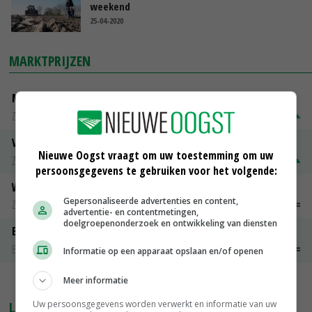
weekend
25-04-2020
MARKTPRIJZEN
Magere melkpoeder
Zuivel weekprijzen
€ 269,00
€ 7,00
Volle melkpoeder
Nieuwe Oogst vraagt om uw toestemming om uw
Zuivel weekprijzen
€ 345,00
€ 20,00
persoonsgegevens te gebruiken voor het volgende:
Weipoeder
Gepersonaliseerde advertenties en content,
Zuivel weekprijzen
€ 134,00
€ 0,00
advertentie- en contentmetingen,
doelgroepenonderzoek en ontwikkeling van diensten
Boeren Gouda 12 kg
Boerenkaas
€ 6,05
€ 0,00
Informatie op een apparaat opslaan en/of openen
Meer informatie
MEER MARKTPRIJZEN
Uw persoonsgegevens worden verwerkt en informatie van uw
LAATSTE NIEUWS