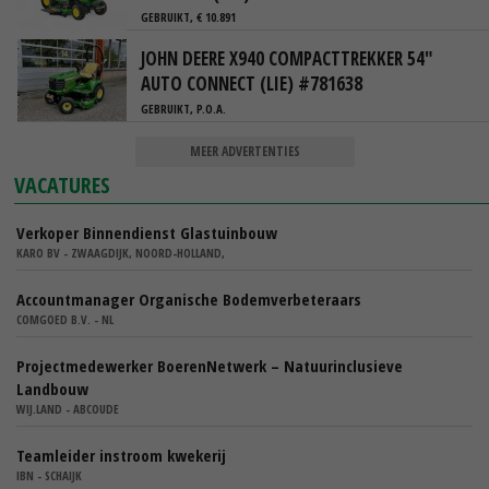
GEBRUIKT, € 10.891
JOHN DEERE X940 COMPACTTREKKER 54"
AUTO CONNECT (LIE) #781638
GEBRUIKT, P.O.A.
MEER ADVERTENTIES
VACATURES
Verkoper Binnendienst Glastuinbouw
KARO BV - ZWAAGDIJK, NOORD-HOLLAND,
Accountmanager Organische Bodemverbeteraars
COMGOED B.V. - NL
Projectmedewerker BoerenNetwerk – Natuurinclusieve
Landbouw
WIJ.LAND - ABCOUDE
Teamleider instroom kwekerij
IBN - SCHAIJK