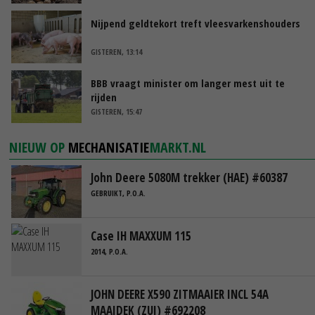
Nijpend geldtekort treft vleesvarkenshouders
GISTEREN, 13:14
BBB vraagt minister om langer mest uit te
rijden
GISTEREN, 15:47
NIEUW OP
MECHANISATIE
MARKT.NL
John Deere 5080M trekker (HAE) #60387
GEBRUIKT, P.O.A.
Case IH MAXXUM 115
2014, P.O.A.
JOHN DEERE X590 ZITMAAIER INCL 54A
MAAIDEK (ZUI) #692208