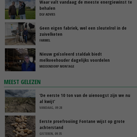
Waar valt vandaag de meeste energiewinst te
behalen
DLV ADVIES
Geen eigen fabriek, wel een sleutelrol in de
zuivelketen
FARMEL
Nieuw geïsoleerd staldak biedt
melkveehouder dagelijks voordelen
MIDDENDORP MONTAGE
MEEST GELEZEN
‘De eerste 10 ton van de uienoogst zijn we nu
al kwijt’
VANDAAG, 09:28
Eerste proefrooiing Fontane wijst op grote
achterstand
GISTEREN, 09:35