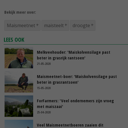
Bekijk meer over:
Maismeetnet
maisteelt
droogte
LEES OOK
Melkveehouder: 'Maiskolvensilage past
beter in grasrijk rantsoen'
21-05-2020
Maismeetnet-boer: 'Maiskolvensilage past
beter in grasrantsoen'
15-05-2020
ForFarmers: 'Veel ondernemers zijn vroeg
met maiszaai'
25-04-2020
Veel Maismeetnetboeren zaaien dit