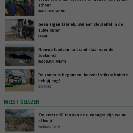
schoon
BAYER CROP SCIENCE
Geen eigen fabriek, wel een sleutelrol in de
zuivelketen
FARMEL
Nieuwe loodsen na brand klaar voor de
toekomst
HARDEMAN ISOLATIE
De zomer is begonnen: hoeveel stikstofruimte
heb jij nog?
OCI AGRO
MEEST GELEZEN
‘De eerste 10 ton van de uienoogst zijn we nu
al kwijt’
VANDAAG, 09:28