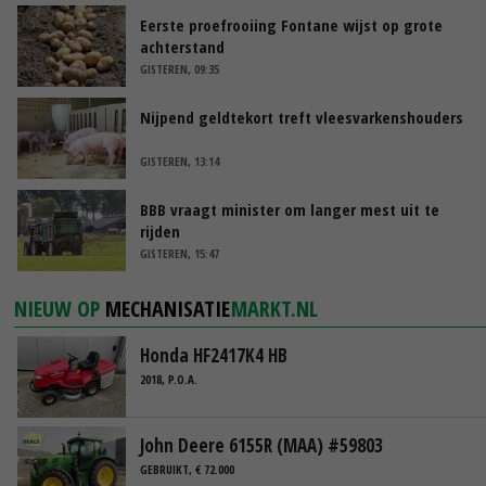
Eerste proefrooiing Fontane wijst op grote
achterstand
GISTEREN, 09:35
Nijpend geldtekort treft vleesvarkenshouders
GISTEREN, 13:14
BBB vraagt minister om langer mest uit te
rijden
GISTEREN, 15:47
NIEUW OP
MECHANISATIE
MARKT.NL
Honda HF2417K4 HB
2018, P.O.A.
John Deere 6155R (MAA) #59803
GEBRUIKT, € 72.000