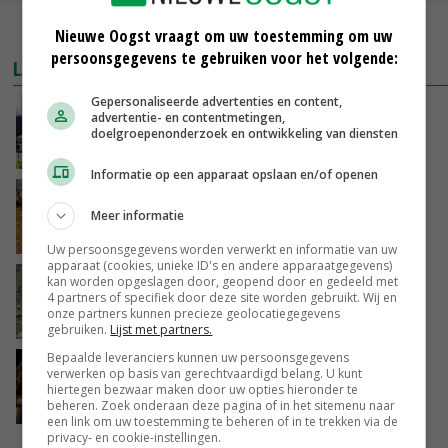
MEER MARKTPRIJZEN
Nieuwe Oogst vraagt om uw toestemming om uw
persoonsgegevens te gebruiken voor het volgende:
LAATSTE NIEUWS
Gepersonaliseerde advertenties en content,
Gemiddelde Europese melkprijs daalt licht in
advertentie- en contentmetingen,
juni
doelgroepenonderzoek en ontwikkeling van diensten
VANDAAG, 17:04
Informatie op een apparaat opslaan en/of openen
Frans onderzoekcentrum bestrijkt hele
varkensvleesketen
Meer informatie
VANDAAG, 15:29
Uw persoonsgegevens worden verwerkt en informatie van uw
apparaat (cookies, unieke ID's en andere apparaatgegevens)
Emmeloord noteert eerste zaaiuien op
kan worden opgeslagen door, geopend door en gedeeld met
4 partners of specifiek door deze site worden gebruikt. Wij en
maximaal 20 euro
onze partners kunnen precieze geolocatiegegevens
VANDAAG, 14:59
gebruiken.
Lijst met partners.
Bepaalde leveranciers kunnen uw persoonsgegevens
Spontane boerenacties in Twente en
verwerken op basis van gerechtvaardigd belang. U kunt
Apeldoorn zetten de trend
hiertegen bezwaar maken door uw opties hieronder te
beheren. Zoek onderaan deze pagina of in het sitemenu naar
VANDAAG, 14:48
een link om uw toestemming te beheren of in te trekken via de
privacy- en cookie-instellingen.