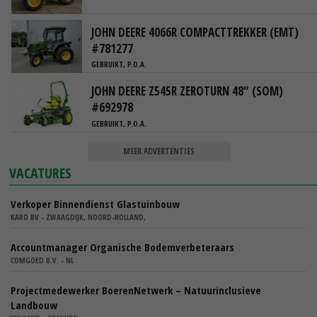
JOHN DEERE 4066R COMPACTTREKKER (EMT)
#781277
GEBRUIKT, P.O.A.
JOHN DEERE Z545R ZEROTURN 48" (SOM)
#692978
GEBRUIKT, P.O.A.
MEER ADVERTENTIES
VACATURES
Verkoper Binnendienst Glastuinbouw
KARO BV - ZWAAGDIJK, NOORD-HOLLAND,
Accountmanager Organische Bodemverbeteraars
COMGOED B.V. - NL
Projectmedewerker BoerenNetwerk – Natuurinclusieve
Landbouw