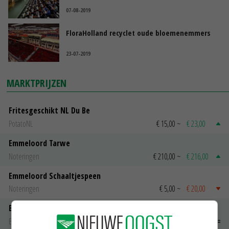
07-08-2019
FloraHolland recyclet oude bloemenemmers
23-07-2019
MARKTPRIJZEN
Fritesgeschikt NL Du Be
PotatoNL
€ 15,00
~
€ 23,00
Emmeloord Tarwe
Noteringen
€ 210,00
~
€ 216,00
Emmeloord Schaaltjespeen
Noteringen
€ 5,00
~
€ 20,00
Bintje A 28/35
Bintje Info
€ 48,00
~
€ 52,00