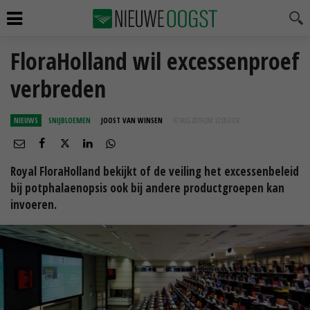
FloraHolland wil excessenproef
verbreden
NIEUWS
SNIJBLOEMEN
JOOST VAN WINSEN
07 AUG 2019 OM 12:05
UUR
Royal FloraHolland bekijkt of de veiling het excessenbeleid
bij potphalaenopsis ook bij andere productgroepen kan
invoeren.