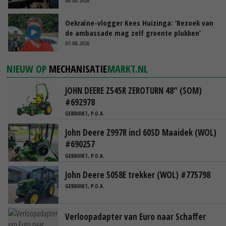
08-08-2026
Oekraïne-vlogger Kees Huizinga: ‘Bezoek van
de ambassade mag zelf groente plukken’
07-08-2026
NIEUW OP
MECHANISATIE
MARKT.NL
JOHN DEERE Z545R ZEROTURN 48" (SOM)
#692978
GEBRUIKT, P.O.A.
John Deere Z997R incl 60SD Maaidek (WOL)
#690257
GEBRUIKT, P.O.A.
John Deere 5058E trekker (WOL) #775798
GEBRUIKT, P.O.A.
Verloopadapter van Euro naar Schaffer