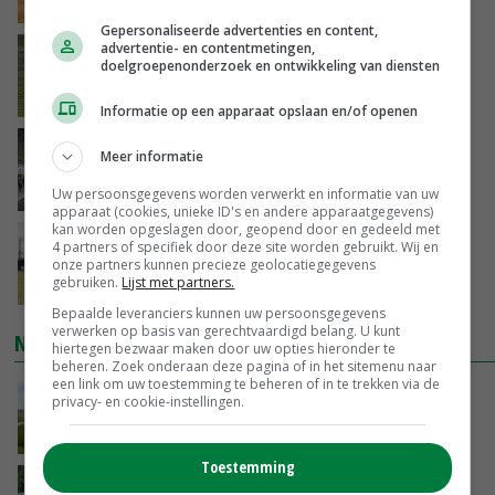
VANDAAG, 17:02
Gepersonaliseerde advertenties en content,
advertentie- en contentmetingen,
Fritesnotering stijgt door tot maximaal 30
doelgroepenonderzoek en ontwikkeling van diensten
euro
VANDAAG, 16:39
Informatie op een apparaat opslaan en/of openen
Brandschone pluimveestallen in Herpen
Meer informatie
trekken honderden bezoekers
VANDAAG, 15:50
Uw persoonsgegevens worden verwerkt en informatie van uw
apparaat (cookies, unieke ID's en andere apparaatgegevens)
kan worden opgeslagen door, geopend door en gedeeld met
Vakbeurs Libramont: van trekpaard tot
4 partners of specifiek door deze site worden gebruikt. Wij en
laserwieder
onze partners kunnen precieze geolocatiegegevens
gebruiken.
Lijst met partners.
VANDAAG, 15:22
Bepaalde leveranciers kunnen uw persoonsgegevens
verwerken op basis van gerechtvaardigd belang. U kunt
NIEUWSTE VIDEO'S
hiertegen bezwaar maken door uw opties hieronder te
beheren. Zoek onderaan deze pagina of in het sitemenu naar
een link om uw toestemming te beheren of in te trekken via de
POAH! John Deere 7730
privacy- en cookie-instellingen.
08-08-2026
Toestemming
Oekraïne-vlogger Kees Huizinga: ‘Bezoek van