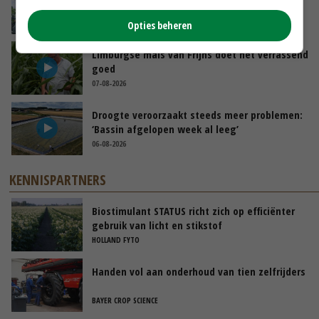
de ambassade mag zelf groente plukken’
07-08-2026
Opties beheren
Limburgse mais van Frijns doet het verrassend
goed
07-08-2026
Droogte veroorzaakt steeds meer problemen:
‘Bassin afgelopen week al leeg’
06-08-2026
KENNISPARTNERS
Biostimulant STATUS richt zich op efficiënter
gebruik van licht en stikstof
HOLLAND FYTO
Handen vol aan onderhoud van tien zelfrijders
BAYER CROP SCIENCE