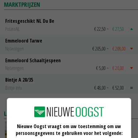
MARKTPRIJZEN
Fritesgeschikt NL Du Be
PotatoNL
€ 22,50
~
€ 27,50
Emmeloord Tarwe
Noteringen
€ 205,00
~
€ 208,00
Emmeloord Schaaltjespeen
Noteringen
€ 5,00
~
€ 20,00
Bintje A 28/35
Bintje Info
€ 48,00
~
€ 52,00
MEER MARKTPRIJZEN
LAATSTE NIEUWS
Nieuwe Oogst vraagt om uw toestemming om uw
Onttrekkingsverboden voor grondwater in
persoonsgegevens te gebruiken voor het volgende:
Twente, Achterhoek en rand Veluwe