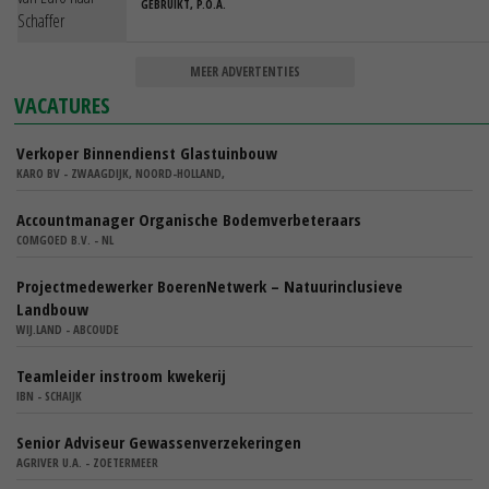
GEBRUIKT, P.O.A.
MEER ADVERTENTIES
VACATURES
Verkoper Binnendienst Glastuinbouw
KARO BV - ZWAAGDIJK, NOORD-HOLLAND,
Accountmanager Organische Bodemverbeteraars
COMGOED B.V. - NL
Projectmedewerker BoerenNetwerk – Natuurinclusieve
Landbouw
WIJ.LAND - ABCOUDE
Teamleider instroom kwekerij
IBN - SCHAIJK
Senior Adviseur Gewassenverzekeringen
AGRIVER U.A. - ZOETERMEER