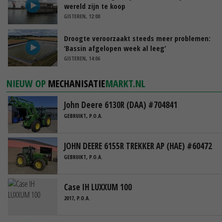
wereld zijn te koop
GISTEREN, 12:00
Droogte veroorzaakt steeds meer problemen:
‘Bassin afgelopen week al leeg’
GISTEREN, 14:06
NIEUW OP
MECHANISATIE
MARKT.NL
John Deere 6130R (DAA) #704841
GEBRUIKT, P.O.A.
JOHN DEERE 6155R TREKKER AP (HAE) #60472
GEBRUIKT, P.O.A.
Case IH LUXXUM 100
2017, P.O.A.