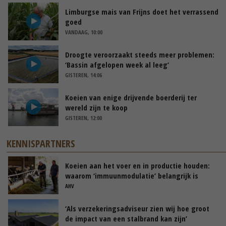
Limburgse mais van Frijns doet het verrassend
goed
VANDAAG, 10:00
Droogte veroorzaakt steeds meer problemen:
‘Bassin afgelopen week al leeg’
GISTEREN, 14:06
Koeien van enige drijvende boerderij ter
wereld zijn te koop
GISTEREN, 12:00
KENNISPARTNERS
Koeien aan het voer en in productie houden:
waarom ‘immuunmodulatie’ belangrijk is
tijdens de transitieperiode
AHV
‘Als verzekeringsadviseur zien wij hoe groot
de impact van een stalbrand kan zijn’