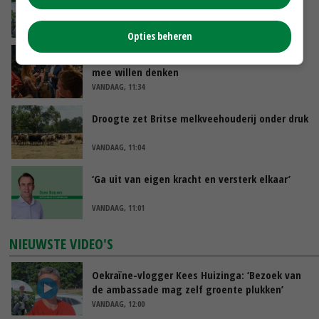
de ambassade mag zelf groente plukken’
VANDAAG, 12:00
Opties beheren
Ministerie zoekt tweehonderd agrariërs die
mee willen denken
VANDAAG, 11:34
Droogte zet Britse melkveehouderij onder druk
VANDAAG, 11:04
‘Ga uit van eigen kracht en versterk elkaar’
VANDAAG, 11:01
NIEUWSTE VIDEO'S
Oekraïne-vlogger Kees Huizinga: ‘Bezoek van
de ambassade mag zelf groente plukken’
VANDAAG, 12:00