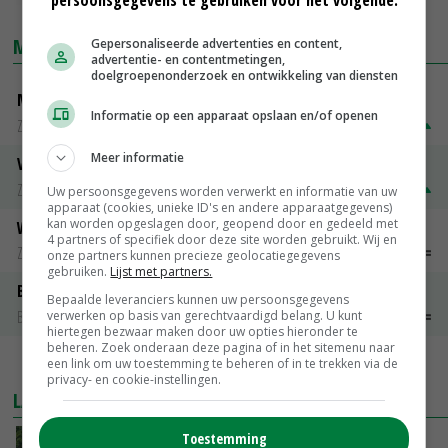
MARKTPRIJZEN
Gepersonaliseerde advertenties en content,
advertentie- en contentmetingen,
doelgroepenonderzoek en ontwikkeling van diensten
Magere melkpoeder
Informatie op een apparaat opslaan en/of openen
Zuivel weekprijzen
€ 269,00
€ 7,00
Meer informatie
Volle melkpoeder
Zuivel weekprijzen
€ 345,00
€ 20,00
Uw persoonsgegevens worden verwerkt en informatie van uw
apparaat (cookies, unieke ID's en andere apparaatgegevens)
kan worden opgeslagen door, geopend door en gedeeld met
Weipoeder
4 partners of specifiek door deze site worden gebruikt. Wij en
Zuivel weekprijzen
€ 134,00
€ 0,00
onze partners kunnen precieze geolocatiegegevens
gebruiken.
Lijst met partners.
Boeren Gouda 12 kg
Bepaalde leveranciers kunnen uw persoonsgegevens
Boerenkaas
€ 6,05
€ 0,00
verwerken op basis van gerechtvaardigd belang. U kunt
hiertegen bezwaar maken door uw opties hieronder te
beheren. Zoek onderaan deze pagina of in het sitemenu naar
een link om uw toestemming te beheren of in te trekken via de
MEER MARKTPRIJZEN
privacy- en cookie-instellingen.
LAATSTE NIEUWS
Toestemming
Oekraïne-vlogger Kees Huizinga: ‘Bezoek van