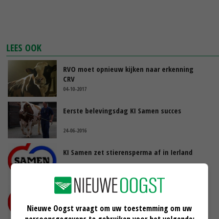
LEES OOK
RVO moet opnieuw kijken naar erkenning
CRV
04-10-2017
Eerste belevingsdag KI Samen succes
24-06-2016
KI Samen zet stierensperma af in Ierland
16-03-2016
Kritiek KI Samen op stier zoeken
Nieuwe Oogst vraagt om uw toestemming om uw
26-11-2015
persoonsgegevens te gebruiken voor het volgende: