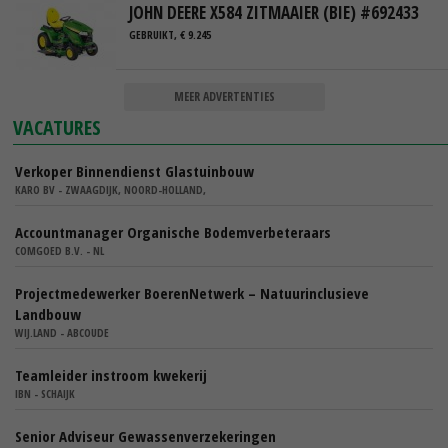
JOHN DEERE X584 ZITMAAIER (BIE) #692433
GEBRUIKT, € 9.245
MEER ADVERTENTIES
VACATURES
Verkoper Binnendienst Glastuinbouw
KARO BV - ZWAAGDIJK, NOORD-HOLLAND,
Accountmanager Organische Bodemverbeteraars
COMGOED B.V. - NL
Projectmedewerker BoerenNetwerk – Natuurinclusieve
Landbouw
WIJ.LAND - ABCOUDE
Teamleider instroom kwekerij
IBN - SCHAIJK
Senior Adviseur Gewassenverzekeringen