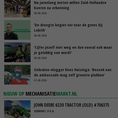
Na jarenlang meten willen Zuid-Hollandse
boeren nu erkenning
08-08-2026
‘De droogte begint ver voor de grens bij
Lobith’
08-08-2026
‘Cijfer jezelf niet weg en doe vooral ook waar
je gelukkig van wordt’
08-08-2026
Oekraïne-vlogger Kees Huizinga: ‘Bezoek van
de ambassade mag zelf groente plukken’
07-08-2026
NIEUW OP
MECHANISATIE
MARKT.NL
JOHN DEERE 6230 TRACTOR (OLD) #706375
GEBRUIKT, P.O.A.