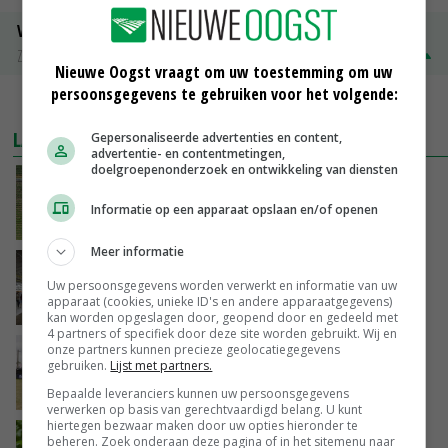
Volle melkpoeder
Zuivel NL
€ 345,00
€ 20,00
Nieuwe Oogst vraagt om uw toestemming om uw
persoonsgegevens te gebruiken voor het volgende:
MEER MARKTPRIJZEN
LAATSTE NIEUWS
Gepersonaliseerde advertenties en content,
advertentie- en contentmetingen,
doelgroepenonderzoek en ontwikkeling van diensten
Fritesnotering stijgt door tot maximaal 30
euro
Informatie op een apparaat opslaan en/of openen
VANDAAG, 16:39
Meer informatie
Brandschone pluimveestallen in Herpen
Uw persoonsgegevens worden verwerkt en informatie van uw
trekken honderden bezoekers
apparaat (cookies, unieke ID's en andere apparaatgegevens)
VANDAAG, 15:50
kan worden opgeslagen door, geopend door en gedeeld met
4 partners of specifiek door deze site worden gebruikt. Wij en
onze partners kunnen precieze geolocatiegegevens
Vakbeurs Libramont: van trekpaard tot
gebruiken.
Lijst met partners.
laserwieder
Bepaalde leveranciers kunnen uw persoonsgegevens
VANDAAG, 15:22
verwerken op basis van gerechtvaardigd belang. U kunt
hiertegen bezwaar maken door uw opties hieronder te
NAK verlaagt iets minder pootgoed dan vorig
beheren. Zoek onderaan deze pagina of in het sitemenu naar