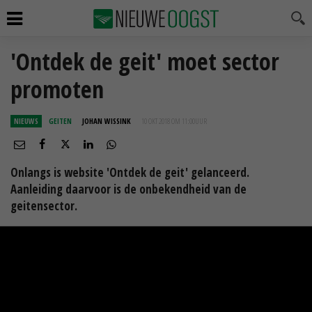
'Ontdek de geit' moet sector
promoten
NIEUWS
GEITEN
JOHAN WISSINK
10 OKT 2018 OM 11:00
UUR
Onlangs is website 'Ontdek de geit' gelanceerd.
Aanleiding daarvoor is de onbekendheid van de
geitensector.