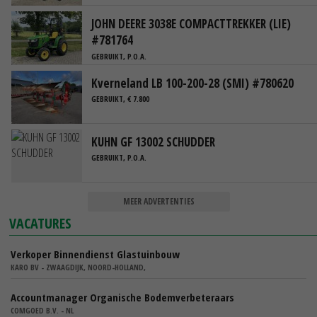
JOHN DEERE 3038E COMPACTTREKKER (LIE)
#781764
GEBRUIKT, P.O.A.
Kverneland LB 100-200-28 (SMI) #780620
GEBRUIKT, € 7.800
KUHN GF 13002 SCHUDDER
GEBRUIKT, P.O.A.
MEER ADVERTENTIES
VACATURES
Verkoper Binnendienst Glastuinbouw
KARO BV - ZWAAGDIJK, NOORD-HOLLAND,
Accountmanager Organische Bodemverbeteraars
COMGOED B.V. - NL