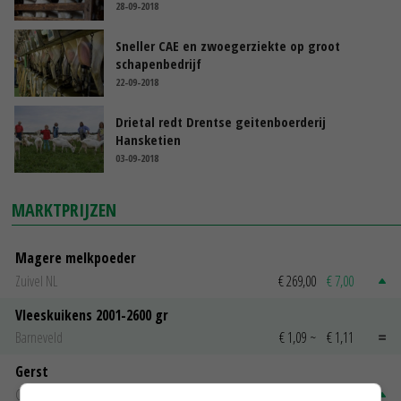
28-09-2018
Sneller CAE en zwoegerziekte op groot
schapenbedrijf
22-09-2018
Drietal redt Drentse geitenboerderij
Hansketien
03-09-2018
MARKTPRIJZEN
Magere melkpoeder
Zuivel NL
€ 269,00
€ 7,00
Vleeskuikens 2001-2600 gr
Barneveld
€ 1,09
~
€ 1,11
Gerst
Groningen
€ 197,00
€ 2,00