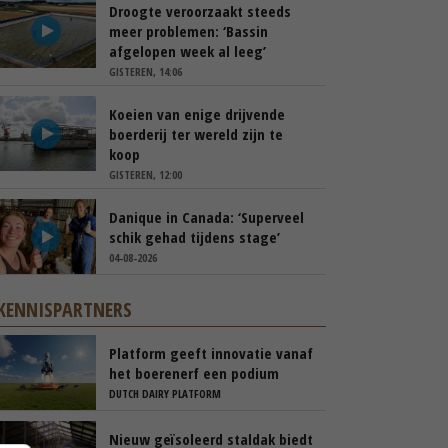
Droogte veroorzaakt steeds
meer problemen: ‘Bassin
afgelopen week al leeg’
GISTEREN, 14:06
Koeien van enige drijvende
boerderij ter wereld zijn te
koop
GISTEREN, 12:00
Danique in Canada: ‘Superveel
schik gehad tijdens stage’
04-08-2026
KENNISPARTNERS
Platform geeft innovatie vanaf
het boerenerf een podium
DUTCH DAIRY PLATFORM
Nieuw geïsoleerd staldak biedt