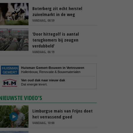
Boterberg zit echt herstel
zuivelmarkt in de weg
VANDAAG, 08:59
‘Door hittegolf is aantal
terugkomers bij zeugen
verdubbeld’
VANDAAG, 06:19
Huisman Gemert-Bouwen in Vertrouwen
Hallenbouw, Renovatie & Bouwmaterialen
Van oud dak naar nieuw dak
Dat energie levert.
NIEUWSTE VIDEO'S
Limburgse mais van Frijns doet
het verrassend goed
VANDAAG, 10:00