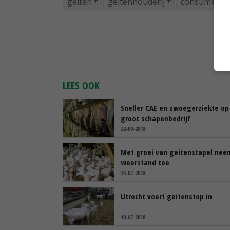
geiten
geitenhouderij
consumente
LEES OOK
Sneller CAE en zwoegerziekte op
groot schapenbedrijf
22-09-2018
Met groei van geitenstapel nee
weerstand toe
25-07-2018
Utrecht voert geitenstop in
10-07-2018