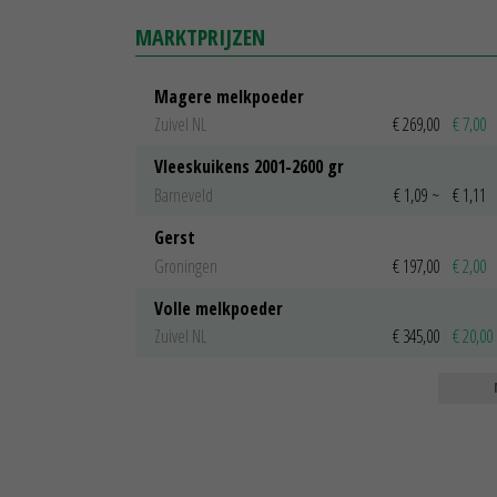
MARKTPRIJZEN
Magere melkpoeder
Zuivel NL
€ 269,00
€ 7,00
Vleeskuikens 2001-2600 gr
Barneveld
€ 1,09
~
€ 1,11
Gerst
Groningen
€ 197,00
€ 2,00
Volle melkpoeder
Zuivel NL
€ 345,00
€ 20,00