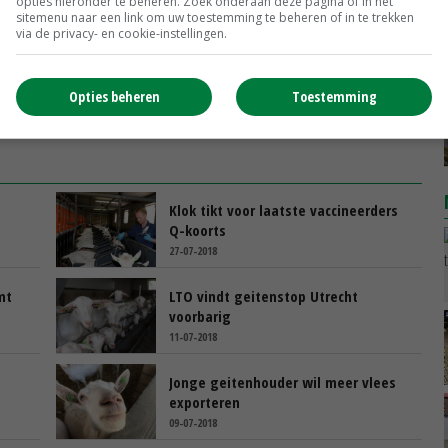
n
opties hieronder te beheren. Zoek onderaan deze pagina of in het
sitemenu naar een link om uw toestemming te beheren of in te trekken
via de privacy- en cookie-instellingen.
Opties beheren
Toestemming
Klok tikt voor laatste vaccineerders
Q-koorts
27-07-2018
mt
LTO vindt geitenstop Utrecht
voorbarig
11-07-2018
Jonge geitenhouder wil meer vlees
exporteren
09-07-2018