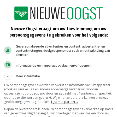
jes.
tra belangrijk om als sector eenduidig en transparant
hoe ze aan deze uitdagingen werkt. Dat doet ze onder
Nieuwe Oogst vraagt om uw toestemming om uw
ogramma, waar de website ook informatie over biedt'.
persoonsgegevens te gebruiken voor het volgende:
Gepersonaliseerde advertenties en content, advertentie- en
contentmetingen, doelgroepenonderzoek en ontwikkeling van
en nieuwsgierig maakt naar de sector en haar
diensten
novatieve sector met veel trotse boeren en bedrijven. Wij
Informatie op een apparaat opslaan en/of openen
n gaan ontdekken waar onze sector voor staat.'
Meer informatie
rzame GeitenZuivel Keten. Uniek voor dit initiatief is dat
Uw persoonsgegevens worden verwerkt en informatie van uw apparaat
(cookies, unieke ID's en andere apparaatgegevens) kan worden
gen samenwerken.
opgeslagen door, geopend door en gedeeld met 4 partners of specifiek
door deze site worden gebruikt. Wij en onze partners kunnen precieze
geolocatiegegevens gebruiken.
Lijst met partners.
Bepaalde leveranciers kunnen uw persoonsgegevens verwerken op basis
van gerechtvaardigd belang. U kunt hiertegen bezwaar maken door uw