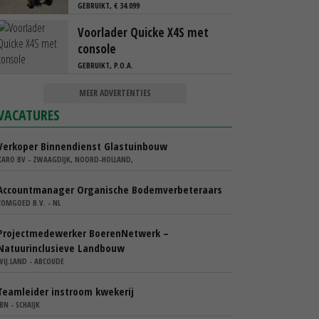
GEBRUIKT, € 34.099
Voorlader Quicke X4S met
console
GEBRUIKT, P.O.A.
MEER ADVERTENTIES
VACATURES
Verkoper Binnendienst Glastuinbouw
KARO BV - ZWAAGDIJK, NOORD-HOLLAND,
Accountmanager Organische Bodemverbeteraars
COMGOED B.V. - NL
Projectmedewerker BoerenNetwerk –
Natuurinclusieve Landbouw
WIJ.LAND - ABCOUDE
Teamleider instroom kwekerij
IBN - SCHAIJK