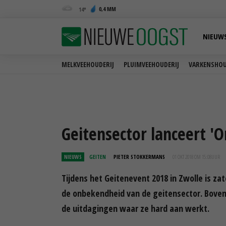
0,4 MM
14
NIEUW
MELKVEEHOUDERIJ
PLUIMVEEHOUDERIJ
VARKENSHOU
Geitensector lanceert 'O
NIEUWS
GEITEN
PIETER STOKKERMANS
01 OKT 2018 OM 15:08
UUR
Tijdens het Geitenevent 2018 in Zwolle is za
de onbekendheid van de geitensector. Boven
de uitdagingen waar ze hard aan werkt.