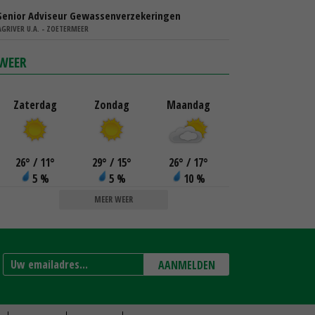
Senior Adviseur Gewassenverzekeringen
AGRIVER U.A. - ZOETERMEER
WEER
Zaterdag
Zondag
Maandag
26
°
/ 11
°
29
°
/ 15
°
26
°
/ 17
°
5 %
5 %
10 %
MEER WEER
AANMELDEN