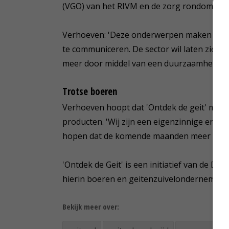
(VGO) van het RIVM en de zorg rondom bok
Verhoeven: 'Deze onderwerpen maken het ex
te communiceren. De sector wil laten zien 
meer door middel van een duurzaamheidspr
Trotse boeren
Verhoeven hoopt dat 'Ontdek de geit' mens
producten. 'Wij zijn een eigenzinnige en in
hopen dat de komende maanden meer mense
'Ontdek de Geit' is een initiatief van de Duu
hierin boeren en geitenzuivelondernemin
Bekijk meer over: