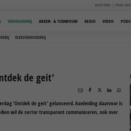
VACATURES
POAH-SHO
S
VEEHOUDERIJ
AKKER- & TUINBOUW
REGIO
VIDEO
PODC
DERIJ
VLEESVEEHOUDERIJ
ntdek de geit'
terdag 'Ontdek de geit' gelanceerd. Aanleiding daarvoor is
dien wil de sector transparant communiceren, ook over