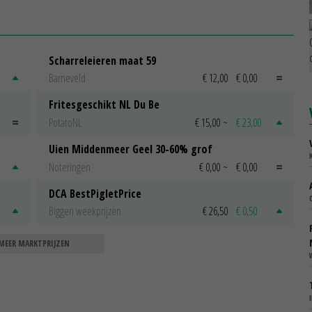
Scharreleieren maat 59
Barneveld
€ 12,00
€ 0,00
Fritesgeschikt NL Du Be
PotatoNL
€ 15,00
~
€ 23,00
Uien Middenmeer Geel 30-60% grof
Noteringen
€ 0,00
~
€ 0,00
DCA BestPigletPrice
Biggen weekprijzen
€ 26,50
€ 0,50
MEER MARKTPRIJZEN