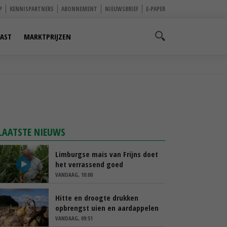
P
KENNISPARTNERS
ABONNEMENT
NIEUWSBRIEF
E-PAPER
AST
MARKTPRIJZEN
LAATSTE NIEUWS
Limburgse mais van Frijns doet
het verrassend goed
VANDAAG, 10:00
Hitte en droogte drukken
opbrengst uien en aardappelen
VANDAAG, 09:51