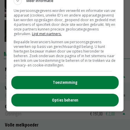
Minister Schouten presenteert haar
Meer informatie
landbouwvisie
Uw persoonsgegevens worden verwerkt en informatie van uw
07-09-2018
apparaat (cookies, unieke ID's en andere apparaatgegevens)
kan worden opgeslagen door, geopend door en gedeeld met
4 partners of specifiek door deze site worden gebruikt. Wij en
Meer cameratoezicht in slachthuizen
onze partners kunnen precieze geolocatiegegevens
gebruiken.
Lijst met partners.
07-09-2018
Bepaalde leveranciers kunnen uw persoonsgegevens
verwerken op basis van gerechtvaardigd belang. U kunt
hiertegen bezwaar maken door uw opties hieronder te
MARKTPRIJZEN
beheren. Zoek onderaan deze pagina of in het sitemenu naar
een link om uw toestemming te beheren of in te trekken via de
privacy- en cookie-instellingen.
Magere melkpoeder
Zuivel NL
€ 269,00
€ 7,00
Toestemming
Vleeskuikens 2001-2600 gr
Barneveld
€ 1,09
~
€ 1,11
Opties beheren
Gerst
Groningen
€ 197,00
€ 2,00
Volle melkpoeder