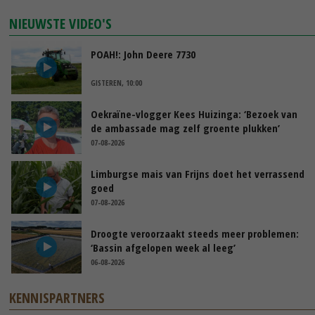
NIEUWSTE VIDEO'S
POAH!: John Deere 7730
GISTEREN, 10:00
Oekraïne-vlogger Kees Huizinga: ‘Bezoek van
de ambassade mag zelf groente plukken’
07-08-2026
Limburgse mais van Frijns doet het verrassend
goed
07-08-2026
Droogte veroorzaakt steeds meer problemen:
‘Bassin afgelopen week al leeg’
06-08-2026
KENNISPARTNERS