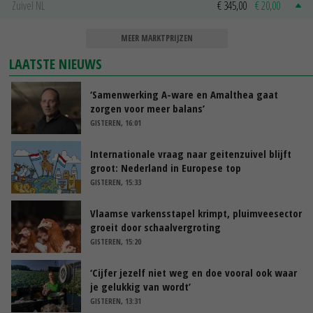
Zuivel NL
€ 345,00
€ 20,00
MEER MARKTPRIJZEN
LAATSTE NIEUWS
‘Samenwerking A-ware en Amalthea gaat
zorgen voor meer balans’
GISTEREN, 16:01
Internationale vraag naar geitenzuivel blijft
groot: Nederland in Europese top
GISTEREN, 15:33
Vlaamse varkensstapel krimpt, pluimveesector
groeit door schaalvergroting
GISTEREN, 15:20
‘Cijfer jezelf niet weg en doe vooral ook waar
je gelukkig van wordt’
GISTEREN, 13:31