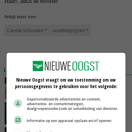
staan', aldus de minister.
Bekijk meer over:
Carola Schouten
voedselprijzen
LEES OOK
Nieuwe Oogst vraagt om uw toestemming om uw
Schouten: 'Denk na over je eigen
persoonsgegevens te gebruiken voor het volgende:
bedrijfsproces'
08-09-2018
Gepersonaliseerde advertenties en content,
advertentie- en contentmetingen,
Schouten wil naar kringlooplandbouw in 2030
doelgroepenonderzoek en ontwikkeling van diensten
08-09-2018
Informatie op een apparaat opslaan en/of openen