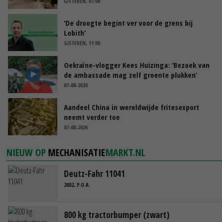
GISTEREN, 07:00
‘De droogte begint ver voor de grens bij
Lobith’
GISTEREN, 11:00
Oekraïne-vlogger Kees Huizinga: ‘Bezoek van
de ambassade mag zelf groente plukken’
07-08-2026
Aandeel China in wereldwijde fritesexport
neemt verder toe
07-08-2026
NIEUW OP
MECHANISATIE
MARKT.NL
Deutz-Fahr 11041
2002, P.O.A.
800 kg tractorbumper (zwart)