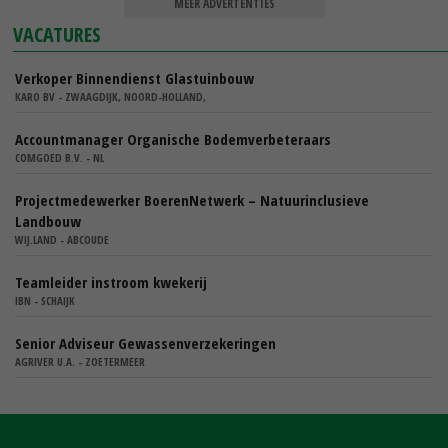
MEER ADVERTENTIES
VACATURES
Verkoper Binnendienst Glastuinbouw
KARO BV - ZWAAGDIJK, NOORD-HOLLAND,
Accountmanager Organische Bodemverbeteraars
COMGOED B.V. - NL
Projectmedewerker BoerenNetwerk – Natuurinclusieve
Landbouw
WIJ.LAND - ABCOUDE
Teamleider instroom kwekerij
IBN - SCHAIJK
Senior Adviseur Gewassenverzekeringen
AGRIVER U.A. - ZOETERMEER