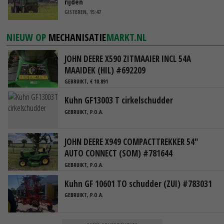
rijden
GISTEREN, 15:47
NIEUW OP
MECHANISATIE
MARKT.NL
JOHN DEERE X590 ZITMAAIER INCL 54A
MAAIDEK (HIL) #692209
GEBRUIKT, € 10.891
Kuhn GF13003 T cirkelschudder
GEBRUIKT, P.O.A.
JOHN DEERE X949 COMPACTTREKKER 54"
AUTO CONNECT (SOM) #781644
GEBRUIKT, P.O.A.
Kuhn GF 10601 TO schudder (ZUI) #783031
GEBRUIKT, P.O.A.