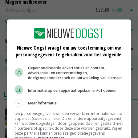
Magere melkpoeder
Zuivel weekprijzen
€ 269,00
€ 7,00
Volle melkpoeder
Zuivel weekprijzen
€ 345,00
€ 20,00
Weipoeder
Nieuwe Oogst vraagt om uw toestemming om uw
Zuivel weekprijzen
€ 134,00
€ 0,00
persoonsgegevens te gebruiken voor het volgende:
Boeren Gouda 12 kg
Boerenkaas
€ 6,05
€ 0,00
Gepersonaliseerde advertenties en content,
advertentie- en contentmetingen,
doelgroepenonderzoek en ontwikkeling van diensten
MEER MARKTPRIJZEN
Informatie op een apparaat opslaan en/of openen
LAATSTE NIEUWS
Meer informatie
Gemiddelde Europese melkprijs daalt licht in
juni
Uw persoonsgegevens worden verwerkt en informatie van uw
apparaat (cookies, unieke ID's en andere apparaatgegevens)
VANDAAG, 17:04
kan worden opgeslagen door, geopend door en gedeeld met
4 partners of specifiek door deze site worden gebruikt. Wij en
onze partners kunnen precieze geolocatiegegevens
Frans onderzoekcentrum bestrijkt hele