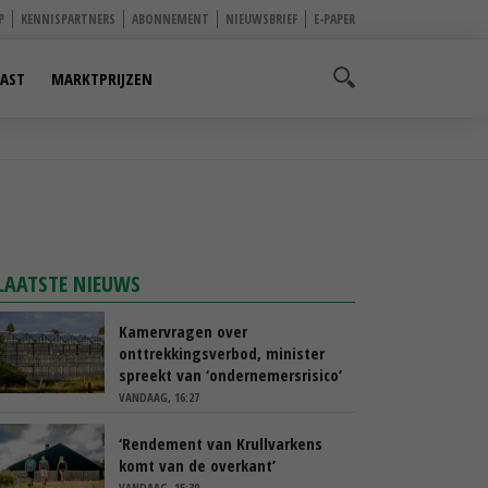
P
KENNISPARTNERS
ABONNEMENT
NIEUWSBRIEF
E-PAPER
AST
MARKTPRIJZEN
LAATSTE NIEUWS
Kamervragen over
onttrekkingsverbod, minister
spreekt van ‘ondernemersrisico’
VANDAAG, 16:27
‘Rendement van Krullvarkens
komt van de overkant’
VANDAAG, 15:30