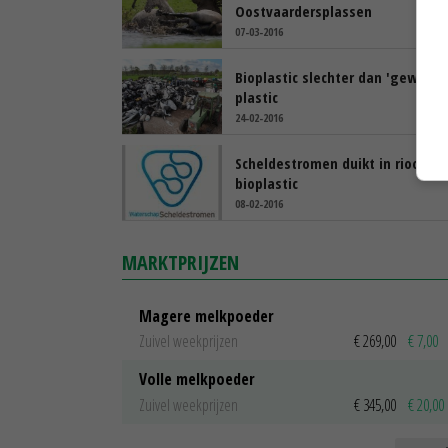
Oostvaardersplassen
07-03-2016
Bioplastic slechter dan 'gewoon'
plastic
24-02-2016
Scheldestromen duikt in rioolwa
bioplastic
08-02-2016
MARKTPRIJZEN
Magere melkpoeder
Zuivel weekprijzen
€ 269,00
€ 7,00
Volle melkpoeder
Zuivel weekprijzen
€ 345,00
€ 20,00