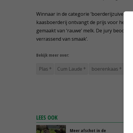
Winnaar in de categorie ‘boerderijzuivel’ i
kaasboerderij ontvangt de prijs voor het pr
gemaakt van ‘rauwe’ melk. De jury beoordeel
verrassend van smaak’.
Bekijk meer over:
Plas
Cum Laude
boerenkaas
bo
LEES OOK
Meer afschot in de