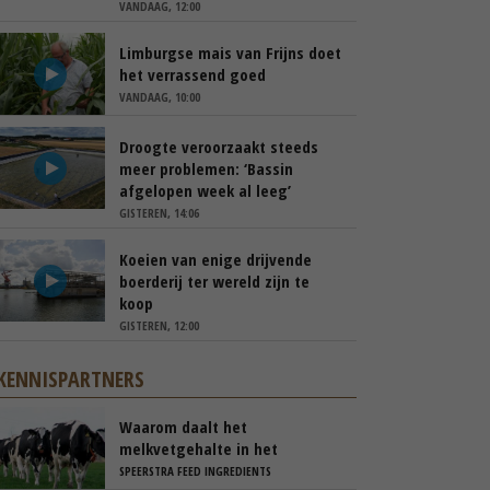
VANDAAG, 12:00
Limburgse mais van Frijns doet
het verrassend goed
VANDAAG, 10:00
Droogte veroorzaakt steeds
meer problemen: ‘Bassin
afgelopen week al leeg’
GISTEREN, 14:06
Koeien van enige drijvende
boerderij ter wereld zijn te
koop
GISTEREN, 12:00
KENNISPARTNERS
Waarom daalt het
melkvetgehalte in het
voorjaar?
SPEERSTRA FEED INGREDIENTS