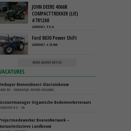
JOHN DEERE 4066R
COMPACTTREKKER (LIE)
#781268
GEBRUIKT, P.O.A.
Ford 8630 Power Shift
GEBRUIKT, € 29.500
MEER ADVERTENTIES
VACATURES
Verkoper Binnendienst Glastuinbouw
KARO BV - ZWAAGDIJK, NOORD-HOLLAND,
Accountmanager Organische Bodemverbeteraars
COMGOED B.V. - NL
Projectmedewerker BoerenNetwerk –
Natuurinclusieve Landbouw