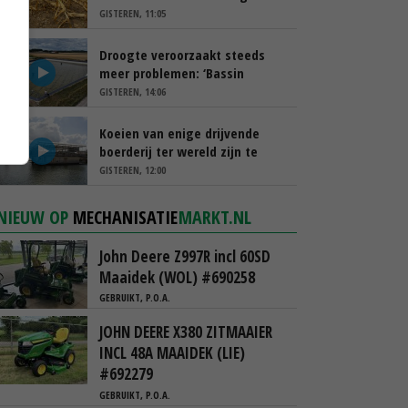
schappen
GISTEREN, 11:05
Droogte veroorzaakt steeds
meer problemen: ‘Bassin
afgelopen week al leeg’
GISTEREN, 14:06
Koeien van enige drijvende
boerderij ter wereld zijn te
koop
GISTEREN, 12:00
NIEUW OP
MECHANISATIE
MARKT.NL
John Deere Z997R incl 60SD
Maaidek (WOL) #690258
GEBRUIKT, P.O.A.
JOHN DEERE X380 ZITMAAIER
INCL 48A MAAIDEK (LIE)
#692279
GEBRUIKT, P.O.A.