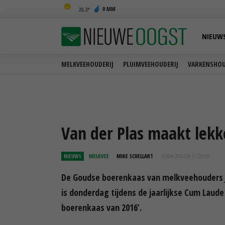
0 MM
20,3
NIEUW
MELKVEEHOUDERIJ
PLUIMVEEHOUDERIJ
VARKENSHOU
Van der Plas maakt lekk
NIEUWS
MELKVEE
MIKE SCHELLART
11 MAA 2016 OM 11:12
UUR
De Goudse boerenkaas van melkveehouders Jo
is donderdag tijdens de jaarlijkse Cum Laude
boerenkaas van 2016’.