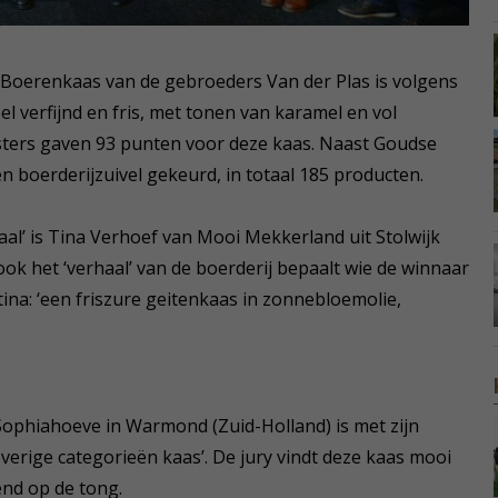
Boerenkaas van de gebroeders Van der Plas is volgens
l verfijnd en fris, met tonen van karamel en vol
sters gaven 93 punten voor deze kaas. Naast Goudse
n boerderijzuivel gekeurd, in totaal 185 producten.
aal’ is Tina Verhoef van Mooi Mekkerland uit Stolwijk
ook het ‘verhaal’ van de boerderij bepaalt wie de winnaar
tina: ‘een friszure geitenkaas in zonnebloemolie,
hiahoeve in Warmond (Zuid-Holland) is met zijn
verige categorieën kaas’. De jury vindt deze kaas mooi
end op de tong.