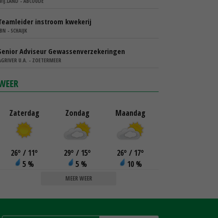
WIJ.LAND - ABCOUDE
Teamleider instroom kwekerij
IBN - SCHAIJK
Senior Adviseur Gewassenverzekeringen
AGRIVER U.A. - ZOETERMEER
WEER
Zaterdag
Zondag
Maandag
26
°
/ 11
°
29
°
/ 15
°
26
°
/ 17
°
5 %
5 %
10 %
MEER WEER