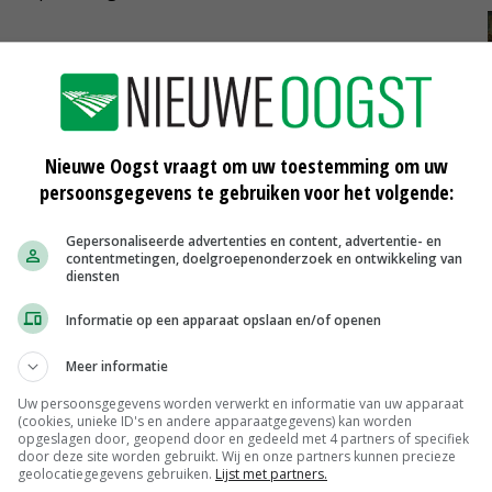
s Kaasboerderij De Vijfsprong uit het Gelderse Vorden. De
oduct ‘boeren acidophilus’. Dit is een melkdrank,
t de boeren acidophilus als ‘lekker fris, spannend en
Nieuwe Oogst vraagt om uw toestemming om uw
persoonsgegevens te gebruiken voor het volgende:
Gepersonaliseerde advertenties en content, advertentie- en
erderijzuivel
contentmetingen, doelgroepenonderzoek en ontwikkeling van
diensten
Informatie op een apparaat opslaan en/of openen
Meer informatie
Uw persoonsgegevens worden verwerkt en informatie van uw apparaat
(cookies, unieke ID's en andere apparaatgegevens) kan worden
opgeslagen door, geopend door en gedeeld met 4 partners of specifiek
door deze site worden gebruikt. Wij en onze partners kunnen precieze
geolocatiegegevens gebruiken.
Lijst met partners.
Mogelijk plastic in snijworst