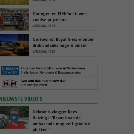
Oorlogen en El Niño stuwen
voedselprijzen op
VANDAAG, 15:04
Nettowinst Royal A-ware onder
druk ondanks hogere omzet
VANDAAG, 14:35
Huisman Gemert-Bouwen in Vertrouwen
Hallenbouw, Renovatie & Bouwmaterialen
Van oud dak naar nieuw dak
Dat energie levert.
NIEUWSTE VIDEO'S
Oekraïne-vlogger Kees
Huizinga: ‘Bezoek van de
ambassade mag zelf groente
plukken’