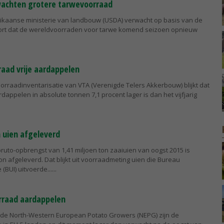
achten grotere tarwevoorraad
ikaanse ministerie van landbouw (USDA) verwacht op basis van de
ort dat de wereldvoorraden voor tarwe komend seizoen opnieuw
raad vrije aardappelen
oorraadinventarisatie van VTA (Verenigde Telers Akkerbouw) blijkt dat
dappelen in absolute tonnen 7,1 procent lager is dan het vijfjarig
n uien afgeleverd
ruto-opbrengst van 1,41 miljoen ton zaaiuien van oogst 2015 is
on afgeleverd. Dat blijkt uit voorraadmeting uien die Bureau
(BUI) uitvoerde...
rraad aardappelen
 de North-Western European Potato Growers (NEPG) zijn de