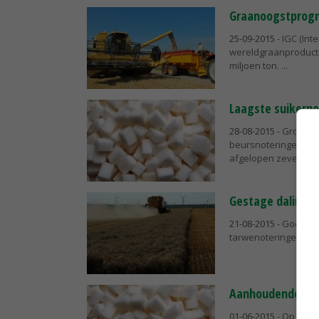
Graanoogstprogn
25-09-2015
- IGC (Int
wereldgraanproducti
miljoen ton.
Laagste suikerno
28-08-2015
- Groot a
beursnoteringen voo
afgelopen zeven jaa
Gestage daling 
21-08-2015
- Goede o
tarwenoteringen op 
Aanhoudende druk
01-06-2015
- Op de i