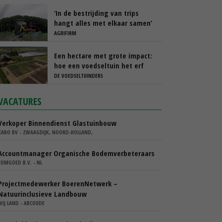
‘In de bestrijding van trips
hangt alles met elkaar samen’
AGRIFIRM
Een hectare met grote impact:
hoe een voedseltuin het erf
van Barton Arnts versterkt
DE VOEDSELTUINDERS
VACATURES
Verkoper Binnendienst Glastuinbouw
KARO BV - ZWAAGDIJK, NOORD-HOLLAND,
Accountmanager Organische Bodemverbeteraars
COMGOED B.V. - NL
Projectmedewerker BoerenNetwerk –
Natuurinclusieve Landbouw
WIJ.LAND - ABCOUDE