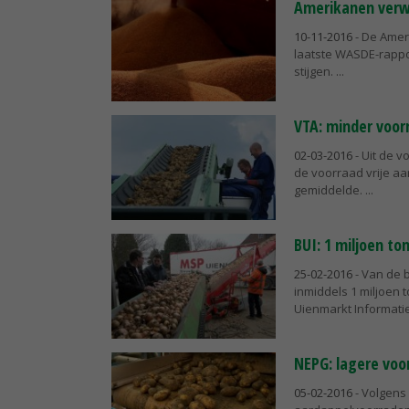
Amerikanen verw
10-11-2016
- De Amer
laatste WASDE-rapp
stijgen.
VTA: minder voor
02-03-2016
- Uit de v
de voorraad vrije aar
gemiddelde.
BUI: 1 miljoen to
25-02-2016
- Van de b
inmiddels 1 miljoen t
Uienmarkt Informatie 
NEPG: lagere voo
05-02-2016
- Volgens