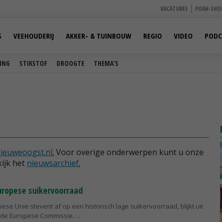
VACATURES
POAH-SHO
S
VEEHOUDERIJ
AKKER- & TUINBOUW
REGIO
VIDEO
PODC
ING
STIKSTOF
DROOGTE
THEMA'S
ieuweoogst.nl
.
Voor overige onderwerpen kunt u onze
ijk het
nieuwsarchief
.
Europese suikervoorraad
ese Unie stevent af op een historisch lage suikervoorraad, blijkt uit
 de Europese Commissie.