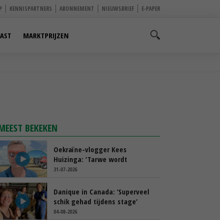
P
KENNISPARTNERS
ABONNEMENT
NIEUWSBRIEF
E-PAPER
AST
MARKTPRIJZEN
MEEST BEKEKEN
Oekraïne-vlogger Kees
Huizinga: ‘Tarwe wordt
geperst, koeien hebben stro
31-07-2026
nodig’
Danique in Canada: ‘Superveel
schik gehad tijdens stage’
04-08-2026