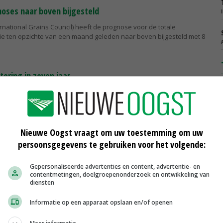
oses naar boven bijgesteld
ernational Grains Council) heeft de prognose voor de totale
e ten opzichte van een maand geleden naar boven bijgesteld met 8
tering in zeven jaar
anbod van Braziliaans suiker op de wereldmarkt zorgt ervoor dat de
r suiker afgelopen maand zijn gedaald tot het laagste niveau van de
r.
Nieuwe Oogst vraagt om uw toestemming om uw
tarwenoteringen
persoonsgegevens te gebruiken voor het volgende:
ogstverwachtingen en grotere voorraden zorgen ervoor dat de
de internationale markten blijvend onder druk staan.
Gepersonaliseerde advertenties en content, advertentie- en
contentmetingen, doelgroepenonderzoek en ontwikkeling van
diensten
Informatie op een apparaat opslaan en/of openen
 op suikerprijs
nternationale markten zijn de suikernoteringen afgelopen maand