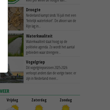
Droogte
Nederland kampt sinds 16 juli met een
'feitelijk watertekort'. De afvoer van de
Rijn lag in...
Waterkwaliteit
Waterkwaliteit staat hoog op de
politieke agenda. Zo wordt het aantal
gebieden waar strengere...
Vogelgriep
Dit vogelgriepseizoen 2025-2026
verloopt anders dan de vorige twee: er
zijn in Nederland meer...
WEER
Vrijdag
Zaterdag
Zondag