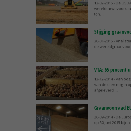
13-02-2015
- De USDA
wereldtarwevoorraad 
ton.
Stijging graanvo
30-01-2015
- Analiste
de wereldgraanvoorra
VTA: 65 procent u
13-12-2014
- Van oog
van de uien nog in o
afgeleverd.
Graanvoorraad EU 
26-09-2014
- De Euro
op 30 juni 2015 bijna