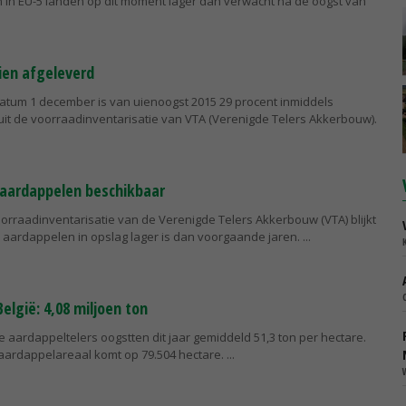
in EU-5 landen op dit moment lager dan verwacht na de oogst van
uien afgeleverd
datum 1 december is van uienoogst 2015 29 procent inmiddels
kt uit de voorraadinventarisatie van VTA (Verenigde Telers Akkerbouw).
e aardappelen beschikbaar
oorraadinventarisatie van de Verenigde Telers Akkerbouw (VTA) blijkt
e aardappelen in opslag lager is dan voorgaande jaren.
lgië: 4,08 miljoen ton
e aardappeltelers oogstten dit jaar gemiddeld 51,3 ton per hectare.
 aardappelareaal komt op 79.504 hectare.