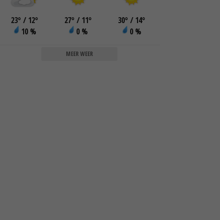
23
°
/ 12
°
27
°
/ 11
°
30
°
/ 14
°
10 %
0 %
0 %
MEER WEER