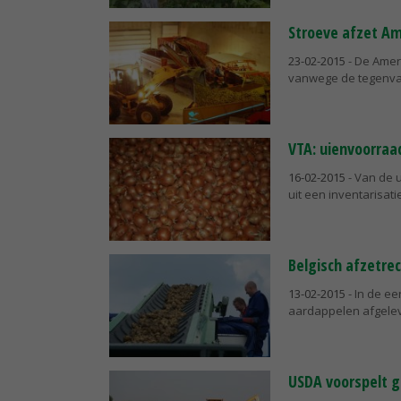
Stroeve afzet A
23-02-2015
- De Amer
vanwege de tegenva
VTA: uienvoorraad
16-02-2015
- Van de u
uit een inventarisat
Belgisch afzetre
13-02-2015
- In de ee
aardappelen afgele
USDA voorspelt 