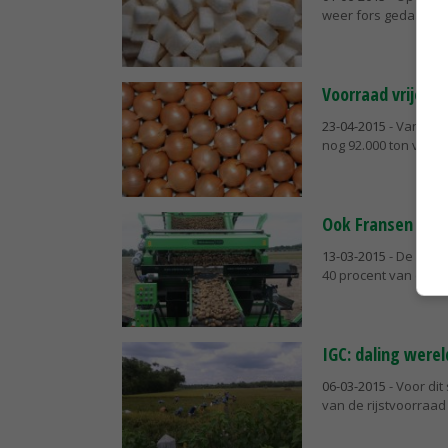
weer fors gedaald.
Voorraad vrije ui
23-04-2015
- Van de 
nog 92.000 ton vrij b
Ook Fransen heb
13-03-2015
- De Fran
40 procent van de t
IGC: daling werel
06-03-2015
- Voor dit
van de rijstvoorraad 