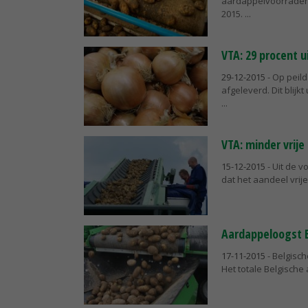
aardappelvoorraden 
2015.
VTA: 29 procent 
29-12-2015
- Op peil
afgeleverd. Dit blij
VTA: minder vrij
15-12-2015
- Uit de v
dat het aandeel vrij
Aardappeloogst Be
17-11-2015
- Belgisch
Het totale Belgische