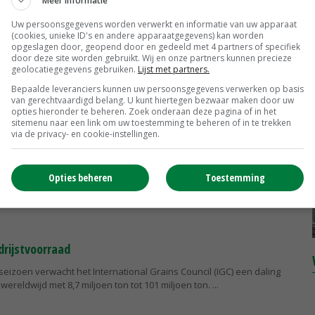
Meer informatie
Uw persoonsgegevens worden verwerkt en informatie van uw apparaat
(cookies, unieke ID's en andere apparaatgegevens) kan worden
opgeslagen door, geopend door en gedeeld met 4 partners of specifiek
door deze site worden gebruikt. Wij en onze partners kunnen precieze
en nog 92.000 ton
geolocatiegegevens gebruiken.
Lijst met partners.
Nederlandse zaaiuien van oogst 2014 was op de peildatum 15 april
Bepaalde leveranciers kunnen uw persoonsgegevens verwerken op basis
van gerechtvaardigd belang. U kunt hiertegen bezwaar maken door uw
eschikbaar. Dit is 7 procent van de totale oogst.
opties hieronder te beheren. Zoek onderaan deze pagina of in het
sitemenu naar een link om uw toestemming te beheren of in te trekken
via de privacy- en cookie-instellingen.
ben nog veel aardappelen
Opties beheren
Toestemming
se aardappelvoorraad bedraagt nog 2,5 miljoen ton, dat is ongeveer
otale hoofdoogst.
drijstvoorraad
 seizoen verwacht het International Grains Council (IGC) een daling
wereldwijd met 8,7 miljoen ton tot 101 miljoen ton.