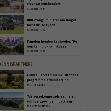
vleesvarkenshouders
GISTEREN, 13:14
BBB vraagt minister om langer
mest uit te rijden
GISTEREN, 15:47
Panelen houden kas koeler: ‘De
eerste indruk schrikt veel
tuinders af’
GISTEREN, 15:27
KENNISPARTNERS
Future Harvest: nieuw Europees
programma stimuleert de
nieuwe generatie boeren in
EYE FOR NATURE
Nederland
‘Als verzekeringsadviseur zien
wij hoe groot de impact van
een stalbrand kan zijn’
LTO VERZEKERINGEN