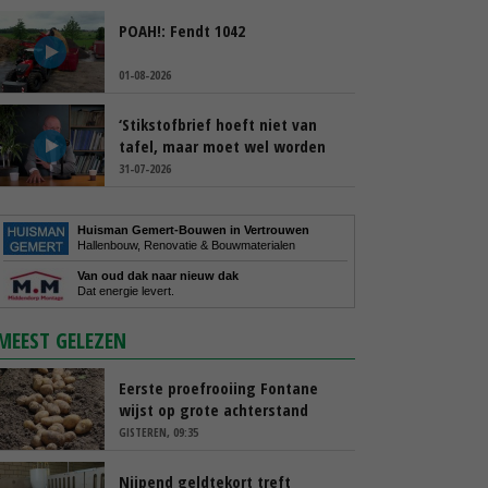
POAH!: Fendt 1042
01-08-2026
‘Stikstofbrief hoeft niet van
tafel, maar moet wel worden
aangepast’
31-07-2026
Huisman Gemert-Bouwen in Vertrouwen
Hallenbouw, Renovatie & Bouwmaterialen
Van oud dak naar nieuw dak
Dat energie levert.
MEEST GELEZEN
Eerste proefrooiing Fontane
wijst op grote achterstand
GISTEREN, 09:35
Nijpend geldtekort treft