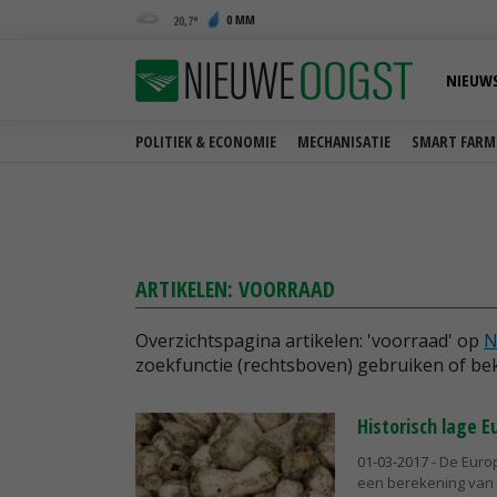
0 MM
20,7
NIEUW
POLITIEK & ECONOMIE
MECHANISATIE
SMART FARM
ARTIKELEN: VOORRAAD
Overzichtspagina artikelen: 'voorraad' op
N
zoekfunctie (rechtsboven) gebruiken of bek
Historisch lage 
01-03-2017
- De Europ
een berekening van