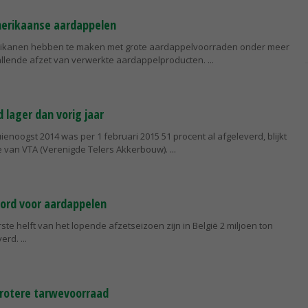
merikaanse aardappelen
ikanen hebben te maken met grote aardappelvoorraden onder meer
llende afzet van verwerkte aardappelproducten.
 lager dan vorig jaar
ienoogst 2014 was per 1 februari 2015 51 procent al afgeleverd, blijkt
ie van VTA (Verenigde Telers Akkerbouw).
cord voor aardappelen
rste helft van het lopende afzetseizoen zijn in België 2 miljoen ton
verd.
grotere tarwevoorraad