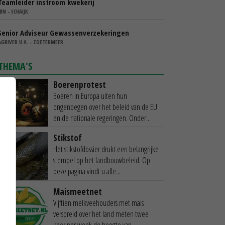
Teamleider instroom kwekerij
IBN - SCHAIJK
Senior Adviseur Gewassenverzekeringen
AGRIVER U.A. - ZOETERMEER
THEMA'S
Boerenprotest
Boeren in Europa uiten hun
ongenoegen over het beleid van de EU
en de nationale regeringen. Onder...
Stikstof
Het stikstofdossier drukt een belangrijke
stempel op het landbouwbeleid. Op
deze pagina vindt u alle...
Maismeetnet
Vijftien melkveehouders met mais
verspreid over het land meten twee
keer per week de hoogte van...