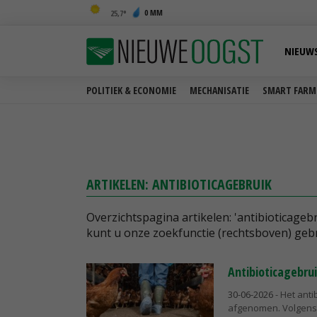
0 MM
25,7
NIEUW
POLITIEK & ECONOMIE
MECHANISATIE
SMART FARM
ARTIKELEN: ANTIBIOTICAGEBRUIK
Overzichtspagina artikelen: 'antibioticageb
kunt u onze zoekfunctie (rechtsboven) geb
Antibioticagebrui
30-06-2026
- Het anti
afgenomen. Volgens 