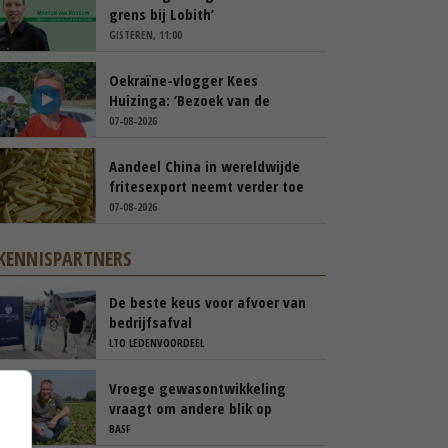
grens bij Lobith’
GISTEREN, 11:00
Oekraïne-vlogger Kees
Huizinga: ‘Bezoek van de
ambassade mag zelf groente
07-08-2026
plukken’
Aandeel China in wereldwijde
fritesexport neemt verder toe
07-08-2026
KENNISPARTNERS
De beste keus voor afvoer van
bedrijfsafval
LTO LEDENVOORDEEL
Vroege gewasontwikkeling
vraagt om andere blik op
cercospora
BASF