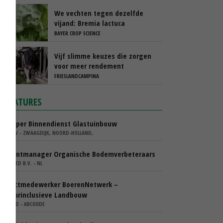
We vechten tegen dezelfde
vijand: Bremia lactuca
BAYER CROP SCIENCE
Vijf slimme keuzes die zorgen
voor meer rendement
FRIESLANDCAMPINA
VACATURES
Verkoper Binnendienst Glastuinbouw
KARO BV - ZWAAGDIJK, NOORD-HOLLAND,
Accountmanager Organische Bodemverbeteraars
COMGOED B.V. - NL
Projectmedewerker BoerenNetwerk –
Natuurinclusieve Landbouw
WIJ.LAND - ABCOUDE