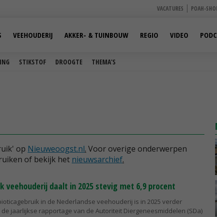
VACATURES
POAH-SHO
S
VEEHOUDERIJ
AKKER- & TUINBOUW
REGIO
VIDEO
PODC
ING
STIKSTOF
DROOGTE
THEMA'S
ruik' op
Nieuweoogst.nl
.
Voor overige onderwerpen
ruiken of bekijk het
nieuwsarchief
.
k veehouderij daalt in 2025 stevig met 6,9 procent
bioticagebruik in de Nederlandse veehouderij is in 2025 verder
de jaarlijkse rapportage van de Autoriteit Diergeneesmiddelen (SDa)