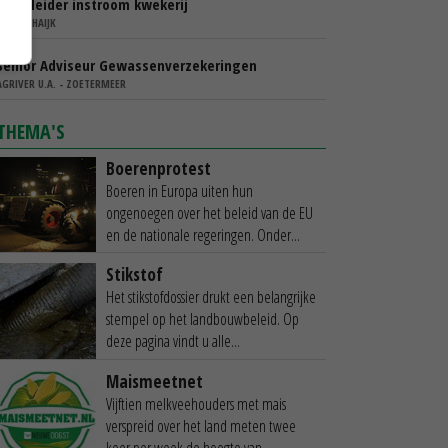
Teamleider instroom kwekerij
IBN - SCHAIJK
Senior Adviseur Gewassenverzekeringen
AGRIVER U.A. - ZOETERMEER
THEMA'S
Boerenprotest
Boeren in Europa uiten hun
ongenoegen over het beleid van de EU
en de nationale regeringen. Onder...
Stikstof
Het stikstofdossier drukt een belangrijke
stempel op het landbouwbeleid. Op
deze pagina vindt u alle...
Maismeetnet
Vijftien melkveehouders met mais
verspreid over het land meten twee
keer per week de hoogte van...