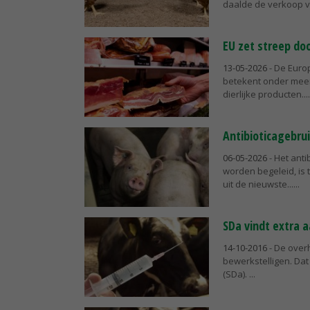
daalde de verkoop va
EU zet streep do
13-05-2026
- De Europ
betekent onder meer
dierlijke producten...
Antibioticagebru
06-05-2026
- Het ant
worden begeleid, is
uit de nieuwste...
SDa vindt extra a
14-10-2016
- De overh
bewerkstelligen. Dat
(SDa).