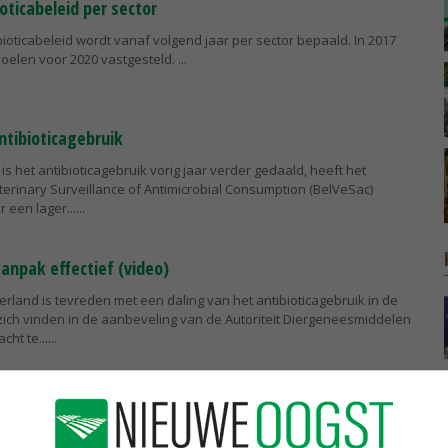
oticabeleid per sector
bioticabeleid wordt vanaf volgend jaar per sector bepaald. In 2017
oelen voor 2020 vastgesteld.
ntibioticagebruik
ë is het antibioticagebruik vorig jaar verder gedaald, heeft het
terinary Surveillance of Antimicrobial Consumption (BelVeSac)
 een lager...
aanpak effectief (video)
rland is tevreden met een daling van het antibioticagebruik in de
zich vinden in de aanbeveling van de Autoriteit Diergeneesmiddelen
ht te...
iet melden antibioticagebruik
waalf pluimveehouders is proces-verbaal opgemaakt. Ze worden