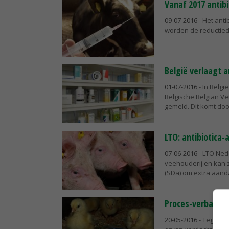
Vanaf 2017 antibi
09-07-2016
- Het anti
worden de reductied
België verlaagt a
01-07-2016
- In Belgi
Belgische Belgian Ve
gemeld. Dit komt door
LTO: antibiotica-
07-06-2016
- LTO Nede
veehouderij en kan 
(SDa) om extra aandac
Proces-verbaal n
20-05-2016
- Tegen t