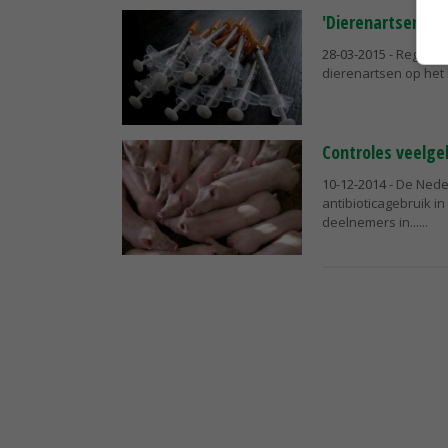
'Dierenartsen in k
28-03-2015
- Regelma
dierenartsen op het 
Controles veelgeb
10-12-2014
- De Nede
antibioticagebruik i
deelnemers in...