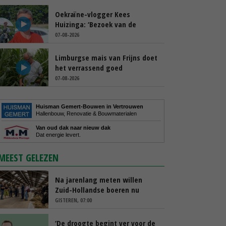
Oekraïne-vlogger Kees
Huizinga: ‘Bezoek van de
ambassade mag zelf groente
07-08-2026
plukken’
Limburgse mais van Frijns doet
het verrassend goed
07-08-2026
Huisman Gemert-Bouwen in Vertrouwen
Hallenbouw, Renovatie & Bouwmaterialen
Van oud dak naar nieuw dak
Dat energie levert.
MEEST GELEZEN
Na jarenlang meten willen
Zuid-Hollandse boeren nu
erkenning
GISTEREN, 07:00
‘De droogte begint ver voor de