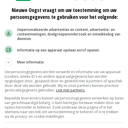
skuikens te hebben laten slachten zonder te melden dat de dieren
en behandeld.
Nieuwe Oogst vraagt om uw toestemming om uw
persoonsgegevens te gebruiken voor het volgende:
 antioticagebruik'
Gepersonaliseerde advertenties en content, advertentie- en
dt dat bedrijven met aantoonbaar goede resultaten op het
contentmetingen, doelgroepenonderzoek en ontwikkeling van
, beloond moeten worden met extra ruimte rond het
diensten
t geeft een positieve prikkel aan...
Informatie op een apparaat opslaan en/of openen
 antibioticagebruik
Meer informatie
ese richtlijnen rond antibioticagebruik zouden mogelijk minder ver
Uw persoonsgegevens worden verwerkt en informatie van uw apparaat
ndse regels. Dat is voor de VVD-Tweede Kamerleden Erik Ziengs en
(cookies, unieke ID's en andere apparaatgegevens) kan worden
 om hier...
opgeslagen door, geopend door en gedeeld met 4 partners of specifiek
door deze site worden gebruikt. Wij en onze partners kunnen precieze
geolocatiegegevens gebruiken.
Lijst met partners.
tibiotica stagneert
Bepaalde leveranciers kunnen uw persoonsgegevens verwerken op basis
van gerechtvaardigd belang. U kunt hiertegen bezwaar maken door uw
g in het antibioticagebruik over alle diersectoren stagneert. Gerekend
opties hieronder te beheren. Zoek onderaan deze pagina of in het
 het gebruik in 2014 gelijk aan het gebruik in 2013.
sitemenu naar een link om uw toestemming te beheren of in te trekken
via de privacy- en cookie-instellingen.