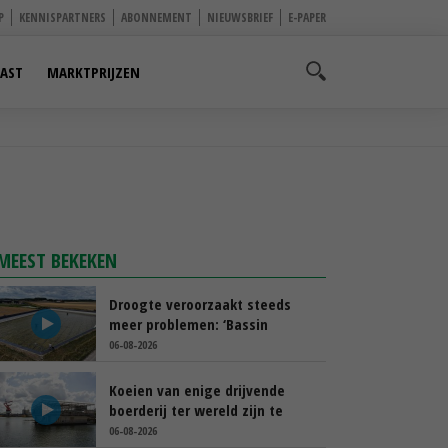
P
KENNISPARTNERS
ABONNEMENT
NIEUWSBRIEF
E-PAPER
AST
MARKTPRIJZEN
MEEST BEKEKEN
Droogte veroorzaakt steeds
meer problemen: ‘Bassin
afgelopen week al leeg’
06-08-2026
Koeien van enige drijvende
boerderij ter wereld zijn te
koop
06-08-2026