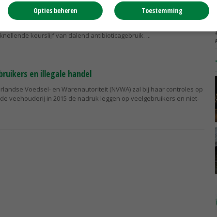
nellend keurslijf'
Opties beheren
Toestemming
tig wordt KNMvD-voorzitter Dirk Willink aangesproken door
knellende keurslijf van dalend antibioticagebruik.
ruikers en illegale handel
rlandse Voedsel- en Warenautoriteit (NVWA) zal bij haar controles op
n de veehouderij in 2015 de nadruk leggen op veelgebruikers en niet-