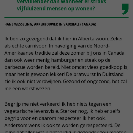
vervuilender dan wanneer er straks
vijfduizend mensen op wonen?
HANS WESSELING, AKKERBOUWER IN VAUXHALL (CANADA)
Ik ben zo gezegend dat ik hier in Alberta woon. Zeker
als echte carnivoor. In navolging van de Noord-
Amerikaanse traditie zal deze zomer bij ons in Canada
dan ook weer menig hamburger en steak op de
barbecue worden bereid. Niet omdat vlees goedkoop is,
maar het is gewoon lekker! De bratwurst in Duitsland
zie ik ook niet verdwijnen. Gezond of ongezond, het zal
me een worst wezen.
Begrijp me niet verkeerd: ik heb niets tegen een
vegetarische levensvisie. Sterker nog, ik heb er zelfs
begrip voor en daarom respecteer ik het ook.
Andersom wens ik ook te worden gerespecteerd. De
hype dat alles wat plantaardig is gezonder zou moeten