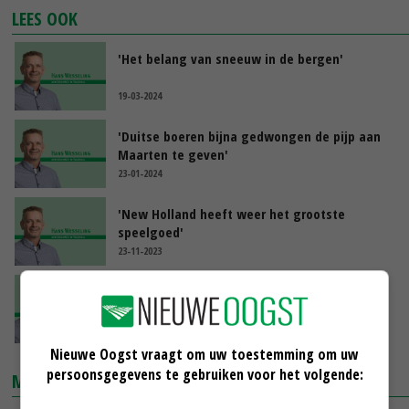
LEES OOK
'Het belang van sneeuw in de bergen'
19-03-2024
'Duitse boeren bijna gedwongen de pijp aan
Maarten te geven'
23-01-2024
'New Holland heeft weer het grootste
speelgoed'
23-11-2023
'Canada is geen handelsnatie'
28-09-2023
Nieuwe Oogst vraagt om uw toestemming om uw
persoonsgegevens te gebruiken voor het volgende:
MARKTPRIJZEN