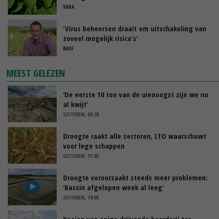
YARA
‘Virus beheersen draait om uitschakeling van
zoveel mogelijk risico’s’
BASF
MEEST GELEZEN
‘De eerste 10 ton van de uienoogst zijn we nu
al kwijt’
GISTEREN, 09:28
Droogte raakt alle sectoren, LTO waarschuwt
voor lege schappen
GISTEREN, 11:05
Droogte veroorzaakt steeds meer problemen:
‘Bassin afgelopen week al leeg’
GISTEREN, 14:06
Koeien van enige drijvende boerderij ter