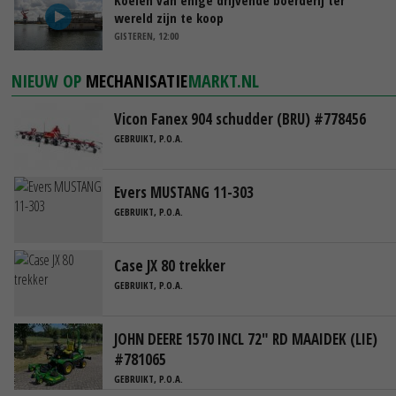
wereld zijn te koop
GISTEREN, 12:00
NIEUW OP
MECHANISATIE
MARKT.NL
Vicon Fanex 904 schudder (BRU) #778456
GEBRUIKT, P.O.A.
Evers MUSTANG 11-303
GEBRUIKT, P.O.A.
Case JX 80 trekker
GEBRUIKT, P.O.A.
JOHN DEERE 1570 INCL 72" RD MAAIDEK (LIE)
#781065
GEBRUIKT, P.O.A.