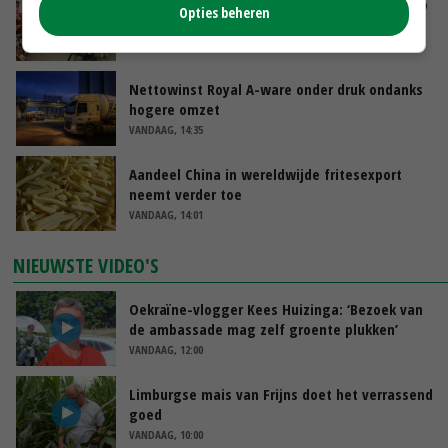
Oorlogen en El Niño stuwen voedselprijzen op
Opties beheren
VANDAAG, 15:04
Nettowinst Royal A-ware onder druk ondanks
hogere omzet
VANDAAG, 14:35
Aandeel China in wereldwijde fritesexport
neemt verder toe
VANDAAG, 14:01
NIEUWSTE VIDEO'S
Oekraïne-vlogger Kees Huizinga: ‘Bezoek van
de ambassade mag zelf groente plukken’
VANDAAG, 12:00
Limburgse mais van Frijns doet het verrassend
goed
VANDAAG, 10:00