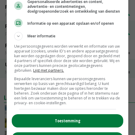
Gepersonaliseerde advertenties en content,
Fontane
advertentie- en contentmetingen,
doelgroepenonderzoek en ontwikkeling van diensten
PotatoNL
€ 15,00
~
€ 23,00
Informatie op een apparaat opslaan en/of openen
Fritesgeschikt NL Du Be
PotatoNL
€ 15,00
~
€ 23,00
Meer informatie
Peen
Uw persoonsgegevens worden verwerkt en informatie van uw
apparaat (cookies, unieke ID's en andere apparaatgegevens)
Noteringen
€ 26,00
~
€ 33,00
kan worden opgeslagen door, geopend door en gedeeld met
4 partners of specifiek door deze site worden gebruikt. Wij en
Uien Middenmeer Geel 30-60% grof
onze partners kunnen precieze geolocatiegegevens
gebruiken.
Lijst met partners.
Noteringen
€ 0,00
~
€ 0,00
Bepaalde leveranciers kunnen uw persoonsgegevens
verwerken op basis van gerechtvaardigd belang. U kunt
MEER MARKTPRIJZEN
hiertegen bezwaar maken door uw opties hieronder te
beheren. Zoek onderaan deze pagina of in het sitemenu naar
LAATSTE NIEUWS
een link om uw toestemming te beheren of in te trekken via de
privacy- en cookie-instellingen.
‘Rendement van Krullvarkens komt van de
overkant’
Toestemming
VANDAAG, 15:30