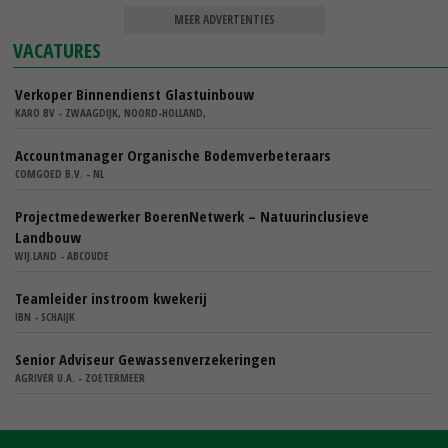
MEER ADVERTENTIES
VACATURES
Verkoper Binnendienst Glastuinbouw
KARO BV - ZWAAGDIJK, NOORD-HOLLAND,
Accountmanager Organische Bodemverbeteraars
COMGOED B.V. - NL
Projectmedewerker BoerenNetwerk – Natuurinclusieve
Landbouw
WIJ.LAND - ABCOUDE
Teamleider instroom kwekerij
IBN - SCHAIJK
Senior Adviseur Gewassenverzekeringen
AGRIVER U.A. - ZOETERMEER