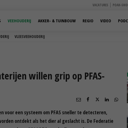
VACATURES
POAH-SHO
S
VEEHOUDERIJ
AKKER- & TUINBOUW
REGIO
VIDEO
PODC
DERIJ
VLEESVEEHOUDERIJ
erijen willen grip op PFAS-
en voor een systeem om PFAS sneller te detecteren,
orden ontdekt als het dier al geslacht is. De Federatie