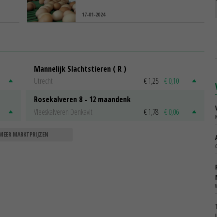
17-01-2024
Mannelijk Slachtstieren ( R )
Utrecht
€ 1,25
€ 0,10
Rosekalveren 8 - 12 maandenk
Vleeskalveren Denkavit
€ 1,78
€ 0,06
MEER MARKTPRIJZEN