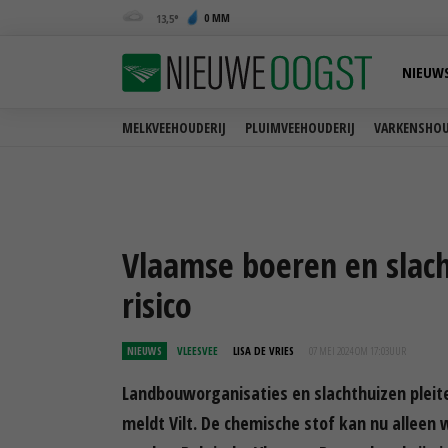
0 MM
13,5
NIEUW
MELKVEEHOUDERIJ
PLUIMVEEHOUDERIJ
VARKENSHOU
Vlaamse boeren en slacht
risico
NIEUWS
VLEESVEE
LISA DE VRIES
07 MEI 2024 OM 17:03
UUR
Landbouworganisaties en slachthuizen pleit
meldt Vilt. De chemische stof kan nu alleen w