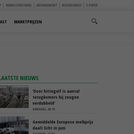
P
KENNISPARTNERS
ABONNEMENT
NIEUWSBRIEF
E-PAPER
AST
MARKTPRIJZEN
LAATSTE NIEUWS
‘Door hittegolf is aantal
terugkomers bij zeugen
verdubbeld’
VANDAAG, 06:19
Gemiddelde Europese melkprijs
daalt licht in juni
GISTEREN, 17:04