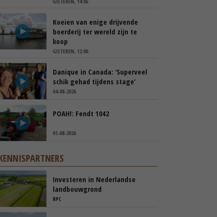
GISTEREN, 14:06
Koeien van enige drijvende
boerderij ter wereld zijn te
koop
GISTEREN, 12:00
Danique in Canada: ‘Superveel
schik gehad tijdens stage’
04-08-2026
POAH!: Fendt 1042
01-08-2026
KENNISPARTNERS
Investeren in Nederlandse
landbouwgrond
RPC