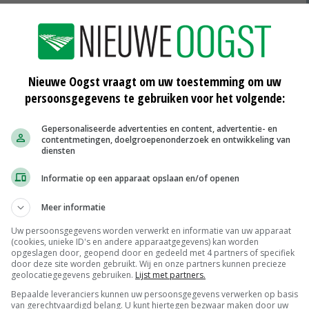
nd. Voor slachthuizen is het praktisch onmogelijk om
uden. De karkassen ondergaan een waardevermindering
Nieuwe Oogst vraagt om uw toestemming om uw
 bemonstering duidelijk. In de tussentijd is het karkas
persoonsgegevens te gebruiken voor het volgende:
 andere karkassen. Als uit de test blijkt dat het
t de hele partij worden teruggeroepen. Dat heeft een
Gepersonaliseerde advertenties en content, advertentie- en
contentmetingen, doelgroepenonderzoek en ontwikkeling van
niet alleen de melkveehouderijen, maar ook andere
diensten
Informatie op een apparaat opslaan en/of openen
Meer informatie
nformatie van locaties en adressen waar mogelijke met
Uw persoonsgegevens worden verwerkt en informatie van uw apparaat
kunnen dus niet preventief selecteren op dieren.
(cookies, unieke ID's en andere apparaatgegevens) kan worden
opgeslagen door, geopend door en gedeeld met 4 partners of specifiek
door deze site worden gebruikt. Wij en onze partners kunnen precieze
geolocatiegegevens gebruiken.
Lijst met partners.
tschap voor de Veiligheid van de Voedselketen (FAVV)
Bepaalde leveranciers kunnen uw persoonsgegevens verwerken op basis
tting met PFAS bij levende dieren vast te stellen.
van gerechtvaardigd belang. U kunt hiertegen bezwaar maken door uw