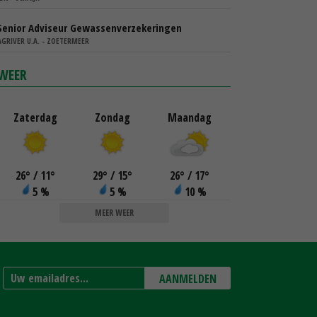
Senior Adviseur Gewassenverzekeringen
AGRIVER U.A. - ZOETERMEER
WEER
Zaterdag
Zondag
Maandag
26
°
/ 11
°
29
°
/ 15
°
26
°
/ 17
°
5 %
5 %
10 %
MEER WEER
AANMELDEN