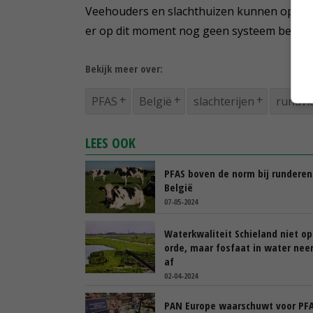
Veehouders en slachthuizen kunnen op die 
er op dit moment nog geen systeem bestaat
Bekijk meer over:
PFAS
België
slachterijen
rundvl
LEES OOK
PFAS boven de norm bij runderen
België
07-05-2024
Waterkwaliteit Schieland niet op
orde, maar fosfaat in water ne
af
02-04-2024
PAN Europe waarschuwt voor PF