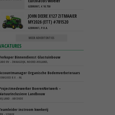
cultivator/woeler
GEBRUIKT, € 10.750
JOHN DEERE X127 ZITMAAIER
MY2026 (ETT) #781520
GEBRUIKT, P.O.A.
MEER ADVERTENTIES
VACATURES
Verkoper Binnendienst Glastuinbouw
KARO BV - ZWAAGDIJK, NOORD-HOLLAND,
Accountmanager Organische Bodemverbeteraars
COMGOED B.V. - NL
Projectmedewerker BoerenNetwerk –
Natuurinclusieve Landbouw
WIJ.LAND - ABCOUDE
Teamleider instroom kwekerij
IBN - SCHAIJK