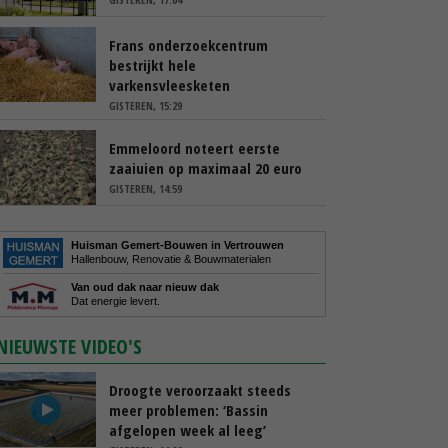
Frans onderzoekcentrum
bestrijkt hele
varkensvleesketen
GISTEREN, 15:29
Emmeloord noteert eerste
zaaiuien op maximaal 20 euro
GISTEREN, 14:59
Huisman Gemert-Bouwen in Vertrouwen
Hallenbouw, Renovatie & Bouwmaterialen
Van oud dak naar nieuw dak
Dat energie levert.
NIEUWSTE VIDEO'S
Droogte veroorzaakt steeds
meer problemen: ‘Bassin
afgelopen week al leeg’