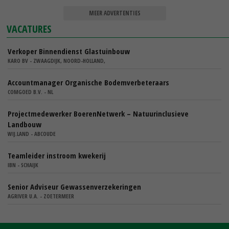
MEER ADVERTENTIES
VACATURES
Verkoper Binnendienst Glastuinbouw
KARO BV - ZWAAGDIJK, NOORD-HOLLAND,
Accountmanager Organische Bodemverbeteraars
COMGOED B.V. - NL
Projectmedewerker BoerenNetwerk – Natuurinclusieve
Landbouw
WIJ.LAND - ABCOUDE
Teamleider instroom kwekerij
IBN - SCHAIJK
Senior Adviseur Gewassenverzekeringen
AGRIVER U.A. - ZOETERMEER