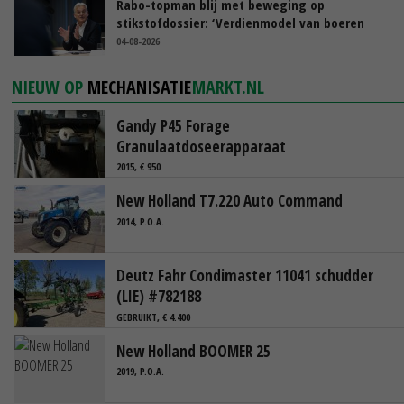
Rabo-topman blij met beweging op
stikstofdossier: ‘Verdienmodel van boeren
blijft cruciaal’
04-08-2026
NIEUW OP
MECHANISATIE
MARKT.NL
Gandy P45 Forage
Granulaatdoseerapparaat
2015, € 950
New Holland T7.220 Auto Command
2014, P.O.A.
Deutz Fahr Condimaster 11041 schudder
(LIE) #782188
GEBRUIKT, € 4.400
New Holland BOOMER 25
2019, P.O.A.