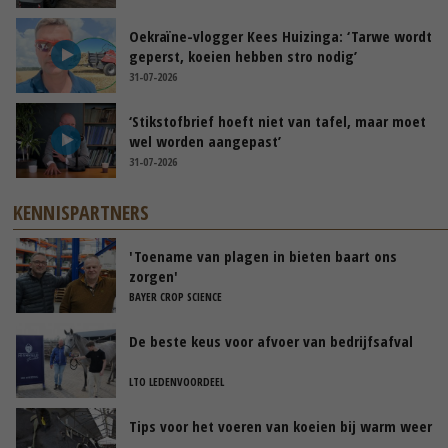
Oekraïne-vlogger Kees Huizinga: ‘Tarwe wordt
geperst, koeien hebben stro nodig’
31-07-2026
‘Stikstofbrief hoeft niet van tafel, maar moet
wel worden aangepast’
31-07-2026
KENNISPARTNERS
'Toename van plagen in bieten baart ons
zorgen'
BAYER CROP SCIENCE
De beste keus voor afvoer van bedrijfsafval
LTO LEDENVOORDEEL
Tips voor het voeren van koeien bij warm weer