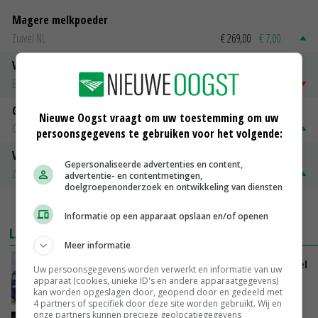
Magere melkpoeder
Zuivel NL
€ 269,00
€ 7,00
Vleeskuikens 2001-2600 gr
Barneveld
€ 1,09
~
€ 1,11
Gerst
Nieuwe Oogst vraagt om uw toestemming om uw
Groningen
€ 197,00
€ 2,00
persoonsgegevens te gebruiken voor het volgende:
Volle melkpoeder
Gepersonaliseerde advertenties en content,
Zuivel NL
€ 345,00
€ 20,00
advertentie- en contentmetingen,
doelgroepenonderzoek en ontwikkeling van diensten
MEER MARKTPRIJZEN
Informatie op een apparaat opslaan en/of openen
LAATSTE NIEUWS
Meer informatie
ForFarmers groeit verder en ziet marktaandeel
Uw persoonsgegevens worden verwerkt en informatie van uw
toenemen
apparaat (cookies, unieke ID's en andere apparaatgegevens)
kan worden opgeslagen door, geopend door en gedeeld met
VANDAAG, 07:43
4 partners of specifiek door deze site worden gebruikt. Wij en
onze partners kunnen precieze geolocatiegegevens