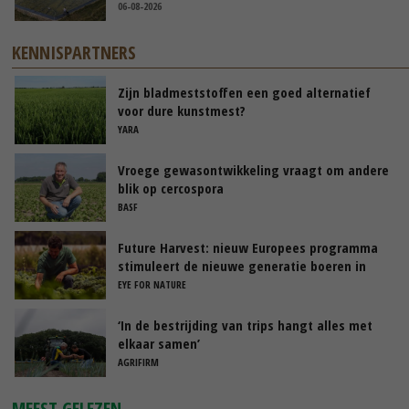
06-08-2026
KENNISPARTNERS
Zijn bladmeststoffen een goed alternatief
voor dure kunstmest?
YARA
Vroege gewasontwikkeling vraagt om andere
blik op cercospora
BASF
Future Harvest: nieuw Europees programma
stimuleert de nieuwe generatie boeren in
Nederland
EYE FOR NATURE
‘In de bestrijding van trips hangt alles met
elkaar samen’
AGRIFIRM
MEEST GELEZEN