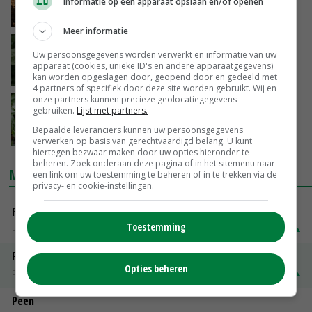
aardappelen
Informatie op een apparaat opslaan en/of openen
09-09-2023
Meer informatie
LTO: chemie schiet tekort tegen
Uw persoonsgegevens worden verwerkt en informatie van uw
phytophthora
apparaat (cookies, unieke ID's en andere apparaatgegevens)
05-09-2023
kan worden opgeslagen door, geopend door en gedeeld met
4 partners of specifiek door deze site worden gebruikt. Wij en
onze partners kunnen precieze geolocatiegegevens
Phytophthora verspreidt zich hard over
gebruiken.
Lijst met partners.
aardappelpercelen
Bepaalde leveranciers kunnen uw persoonsgegevens
11-08-2023
verwerken op basis van gerechtvaardigd belang. U kunt
hiertegen bezwaar maken door uw opties hieronder te
beheren. Zoek onderaan deze pagina of in het sitemenu naar
MARKTPRIJZEN
een link om uw toestemming te beheren of in te trekken via de
privacy- en cookie-instellingen.
Fontane
Toestemming
PotatoNL
€ 15,00
~
€ 23,00
Fritesgeschikt NL Du Be
Opties beheren
PotatoNL
€ 15,00
~
€ 23,00
Peen