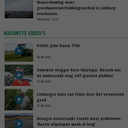
Waarschuwing moet
grondwateronttrekkingsverbod in Limburg
voorkomen
VANDAAG, 13:37
NIEUWSTE VIDEO'S
POAH!: John Deere 7730
08-08-2026
Oekraïne-vlogger Kees Huizinga: ‘Bezoek van
de ambassade mag zelf groente plukken’
07-08-2026
Limburgse mais van Frijns doet het verrassend
goed
07-08-2026
Droogte veroorzaakt steeds meer problemen:
‘Bassin afgelopen week al leeg’