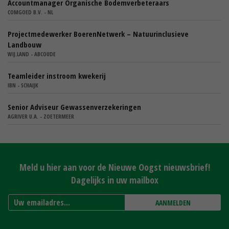
Accountmanager Organische Bodemverbeteraars
COMGOED B.V. - NL
Projectmedewerker BoerenNetwerk – Natuurinclusieve
Landbouw
WIJ.LAND - ABCOUDE
Teamleider instroom kwekerij
IBN - SCHAIJK
Senior Adviseur Gewassenverzekeringen
AGRIVER U.A. - ZOETERMEER
Meld u hier aan voor de Nieuwe Oogst nieuwsbrief!
Dagelijks in uw mailbox
AANMELDEN