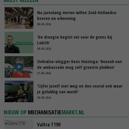
Na jarenlang meten willen Zuid-Hollandse
boeren nu erkenning
08-08-2026
‘De droogte begint ver voor de grens bij
Lobith’
08-08-2026
Oekraïne-vlogger Kees Huizinga: ‘Bezoek van
de ambassade mag zelf groente plukken’
07-08-2026
‘Cijfer jezelf niet weg en doe vooral ook waar
je gelukkig van wordt’
08-08-2026
NIEUW OP
MECHANISATIE
MARKT.NL
Valtra T190