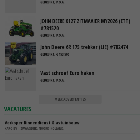
GEBRUIKT, P.O.A.
JOHN DEERE X127 ZITMAAIER MY2026 (ETT)
#781520
GEBRUIKT, P.O.A.
John Deere 6R 175 trekker (LIE) #782474
GEBRUIKT, € 153.500
Vast schroef Euro haken
GEBRUIKT, P.O.A.
MEER ADVERTENTIES
VACATURES
Verkoper Binnendienst Glastuinbouw
KARO BV - ZWAAGDIJK, NOORD-HOLLAND,