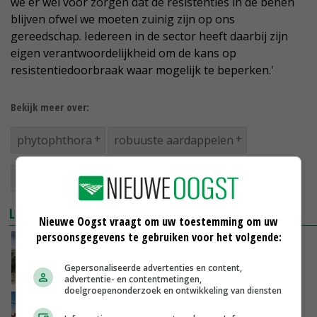
we er wel voor zorgen dat de resistenties in de benen
blijven ofwel we moeten zuinig zijn op ons
gereedschap. Iedereen in de sector heeft daarbij zijn
eigen verantwoordelijkheid om de kans op
resistentiedoorbraak waar mogelijk te beperken.'
Bekijk meer over:
phytophthora
robuuste aardappelen
veredeling
LEES OOK
Nieuwe Oogst vraagt om uw toestemming om uw
persoonsgegevens te gebruiken voor het volgende:
NEPG waarschuwt voor kwaliteitsproblemen
in aardappelen
Gepersonaliseerde advertenties en content,
11-09-2023
advertentie- en contentmetingen,
doelgroepenonderzoek en ontwikkeling van diensten
Oppepper voor robuuste biologische