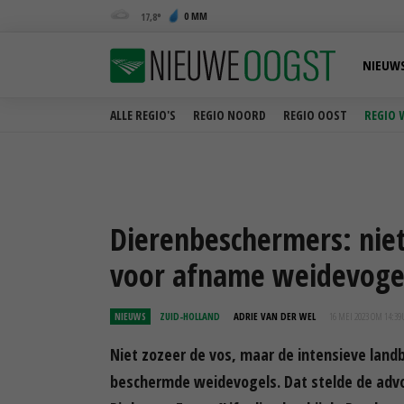
0 MM
17,8
NIEUW
ALLE REGIO'S
REGIO NOORD
REGIO OOST
REGIO 
Dierenbeschermers: nie
voor afname weidevoge
NIEUWS
ZUID-HOLLAND
ADRIE VAN DER WEL
16 MEI 2023 OM 14:39
Niet zozeer de vos, maar de intensieve lan
beschermde weidevogels. Dat stelde de adv