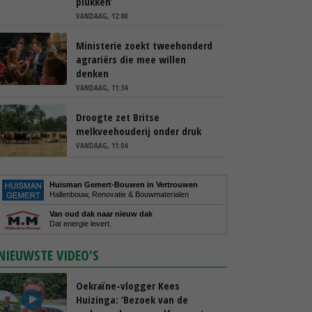
plukken’
VANDAAG, 12:00
Ministerie zoekt tweehonderd
agrariërs die mee willen
denken
VANDAAG, 11:34
Droogte zet Britse
melkveehouderij onder druk
VANDAAG, 11:04
Huisman Gemert-Bouwen in Vertrouwen
Hallenbouw, Renovatie & Bouwmaterialen
Van oud dak naar nieuw dak
Dat energie levert.
NIEUWSTE VIDEO'S
Oekraïne-vlogger Kees
Huizinga: ‘Bezoek van de