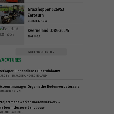
Grasshopper 526V52
Zeroturn
GEBRUIKT, P.O.A.
Kverneland LD85-300/5
2002, P.O.A.
MEER ADVERTENTIES
VACATURES
Verkoper Binnendienst Glastuinbouw
KARO BV - ZWAAGDIJK, NOORD-HOLLAND,
Accountmanager Organische Bodemverbeteraars
COMGOED B.V. - NL
Projectmedewerker BoerenNetwerk –
Natuurinclusieve Landbouw
WIJ.LAND - ABCOUDE