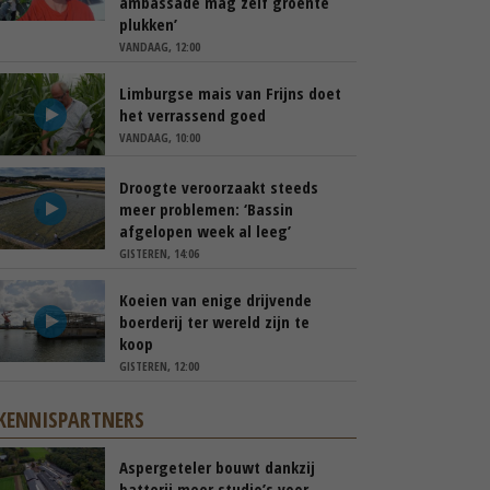
ambassade mag zelf groente
plukken’
VANDAAG, 12:00
Limburgse mais van Frijns doet
het verrassend goed
VANDAAG, 10:00
Droogte veroorzaakt steeds
meer problemen: ‘Bassin
afgelopen week al leeg’
GISTEREN, 14:06
Koeien van enige drijvende
boerderij ter wereld zijn te
koop
GISTEREN, 12:00
KENNISPARTNERS
Aspergeteler bouwt dankzij
batterij meer studio’s voor