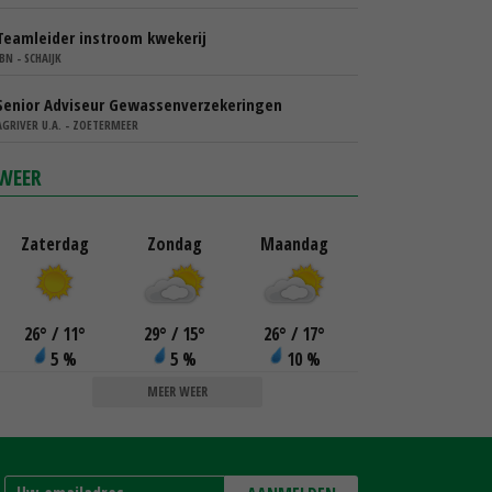
Teamleider instroom kwekerij
IBN - SCHAIJK
Senior Adviseur Gewassenverzekeringen
AGRIVER U.A. - ZOETERMEER
WEER
Zaterdag
Zondag
Maandag
26
°
/ 11
°
29
°
/ 15
°
26
°
/ 17
°
5 %
5 %
10 %
MEER WEER