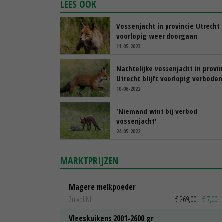
LEES OOK
Vossenjacht in provincie Utrecht
voorlopig weer doorgaan
11-05-2023
Nachtelijke vossenjacht in provin
Utrecht blijft voorlopig verboden
10-06-2022
'Niemand wint bij verbod
vossenjacht'
24-05-2022
MARKTPRIJZEN
Magere melkpoeder
Zuivel NL
€ 269,00
€ 7,00
Vleeskuikens 2001-2600 gr