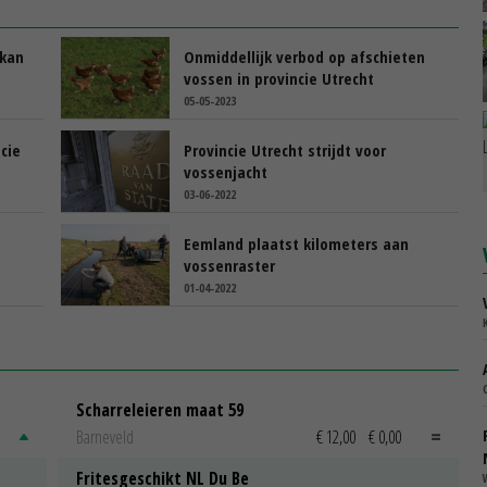
 kan
Onmiddellijk verbod op afschieten
vossen in provincie Utrecht
05-05-2023
cie
Provincie Utrecht strijdt voor
vossenjacht
03-06-2022
Eemland plaatst kilometers aan
vossenraster
01-04-2022
Scharreleieren maat 59
Barneveld
€ 12,00
€ 0,00
Fritesgeschikt NL Du Be