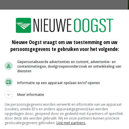
iet cijfermatig onderbouwen', erkende de woordvoerder
j de Raad van State. 'Maar de effecten zijn wel
het veld en camerabeelden leveren ook bewijs dat de vos
oordvoerder van BoerenNatuur.
Nieuwe Oogst vraagt om uw toestemming om uw
persoonsgegevens te gebruiken voor het volgende:
echt kan voorlopig weer doorgaan
Gepersonaliseerde advertenties en content, advertentie- en
contentmetingen, doelgroepenonderzoek en ontwikkeling van
diensten
en brandbrief van de Vogelbescherming en Sovon om de
Informatie op een apparaat opslaan en/of openen
weidevogels. Maar volgens de advocaat van de
rukt.
Meer informatie
Uw persoonsgegevens worden verwerkt en informatie van uw apparaat
(cookies, unieke ID's en andere apparaatgegevens) kan worden
opgeslagen door, geopend door en gedeeld met 4 partners of specifiek
ens de advocaat helemaal niet voor het grootschalig
door deze site worden gebruikt. Wij en onze partners kunnen precieze
geolocatiegegevens gebruiken.
Lijst met partners.
oor een gebiedsgerichte aanpak om de weidevogels een