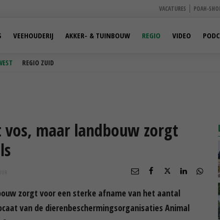
VACATURES
POAH-SHO
S
VEEHOUDERIJ
AKKER- & TUINBOUW
REGIO
VIDEO
PODC
WEST
REGIO ZUID
t vos, maar landbouw zorgt
ls
UUR
dbouw zorgt voor een sterke afname van het aantal
ocaat van de dierenbeschermingsorganisaties Animal