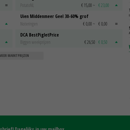
PotatoNL
€ 15,00
~
€ 23,00
Uien Middenmeer Geel 30-60% grof
Noteringen
€ 0,00
~
€ 0,00
DCA BestPigletPrice
Biggen weekprijzen
€ 26,50
€ 0,50
MEER MARKTPRIJZEN
brief! Dagelijks in uw mailbox