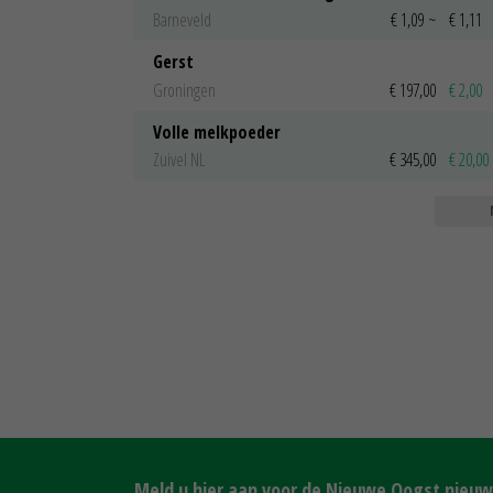
Barneveld
€ 1,09
~
€ 1,11
Gerst
Groningen
€ 197,00
€ 2,00
Volle melkpoeder
Zuivel NL
€ 345,00
€ 20,00
Meld u hier aan voor de Nieuwe Oogst nieuws