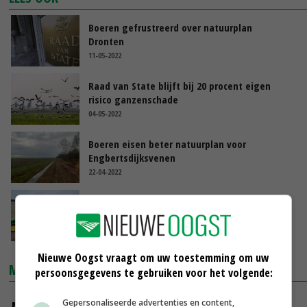
Boeren gefrustreerd over natuurplan
Dronten
11-05-2022
Raad van State blijft bij 20 procent eigen
risico ganzenschade
04-05-2022
Boeren eisen beter natuurplan voor
Engbertsdijksvenen
22-04-2022
Verplaatsing bollentelers Egmond staat op
losse schroeven
07-04-2022
Nieuwe Oogst vraagt om uw toestemming om uw
MARKTPRIJZEN
persoonsgegevens te gebruiken voor het volgende:
Gepersonaliseerde advertenties en content,
Magere melkpoeder