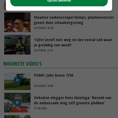
Opties beheren
GISTEREN, 15:33
Vlaamse varkensstapel krimpt, pluimveesector
groeit door schaalvergroting
GISTEREN, 15:20
‘Cijfer jezelf niet weg en doe vooral ook waar
je gelukkig van wordt’
GISTEREN, 13:31
NIEUWSTE VIDEO'S
POAH!: John Deere 7730
GISTEREN, 10:00
Oekraïne-vlogger Kees Huizinga: ‘Bezoek van
de ambassade mag zelf groente plukken’
07-08-2026