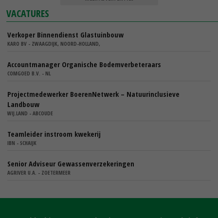
VACATURES
Verkoper Binnendienst Glastuinbouw
KARO BV - ZWAAGDIJK, NOORD-HOLLAND,
Accountmanager Organische Bodemverbeteraars
COMGOED B.V. - NL
Projectmedewerker BoerenNetwerk – Natuurinclusieve
Landbouw
WIJ.LAND - ABCOUDE
Teamleider instroom kwekerij
IBN - SCHAIJK
Senior Adviseur Gewassenverzekeringen
AGRIVER U.A. - ZOETERMEER