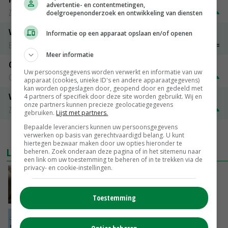
advertentie- en contentmetingen,
Zuivel NL
€ 269,00
€ 7,00
doelgroepenonderzoek en ontwikkeling van diensten
Vleeskuikens 2001-2600 gr
Informatie op een apparaat opslaan en/of openen
Barneveld
€ 1,09
~
€ 1,11
Meer informatie
Gerst
Uw persoonsgegevens worden verwerkt en informatie van uw
Groningen
€ 197,00
€ 2,00
apparaat (cookies, unieke ID's en andere apparaatgegevens)
kan worden opgeslagen door, geopend door en gedeeld met
Volle melkpoeder
4 partners of specifiek door deze site worden gebruikt. Wij en
onze partners kunnen precieze geolocatiegegevens
Zuivel NL
€ 345,00
€ 20,00
gebruiken.
Lijst met partners.
Bepaalde leveranciers kunnen uw persoonsgegevens
MEER MARKTPRIJZEN
verwerken op basis van gerechtvaardigd belang. U kunt
hiertegen bezwaar maken door uw opties hieronder te
LAATSTE NIEUWS
beheren. Zoek onderaan deze pagina of in het sitemenu naar
een link om uw toestemming te beheren of in te trekken via de
privacy- en cookie-instellingen.
‘Samenwerking A-ware en Amalthea gaat
zorgen voor meer balans’
GISTEREN, 16:01
Toestemming
Internationale vraag naar geitenzuivel blijft
groot: Nederland in Europese top