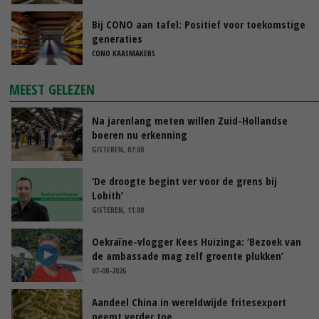
Bij CONO aan tafel: Positief voor toekomstige
generaties
CONO KAASMAKERS
MEEST GELEZEN
Na jarenlang meten willen Zuid-Hollandse
boeren nu erkenning
GISTEREN, 07:00
‘De droogte begint ver voor de grens bij
Lobith’
GISTEREN, 11:00
Oekraïne-vlogger Kees Huizinga: ‘Bezoek van
de ambassade mag zelf groente plukken’
07-08-2026
Aandeel China in wereldwijde fritesexport
neemt verder toe