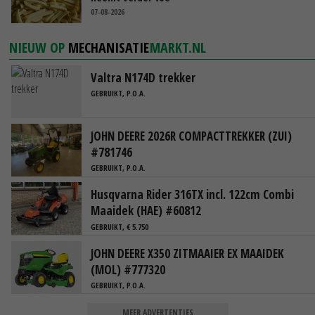
07-08-2026
NIEUW OP
MECHANISATIE
MARKT.NL
Valtra N174D trekker
GEBRUIKT, P.O.A.
JOHN DEERE 2026R COMPACTTREKKER (ZUI)
#781746
GEBRUIKT, P.O.A.
Husqvarna Rider 316TX incl. 122cm Combi
Maaidek (HAE) #60812
GEBRUIKT, € 5.750
JOHN DEERE X350 ZITMAAIER EX MAAIDEK
(MOL) #777320
GEBRUIKT, P.O.A.
MEER ADVERTENTIES