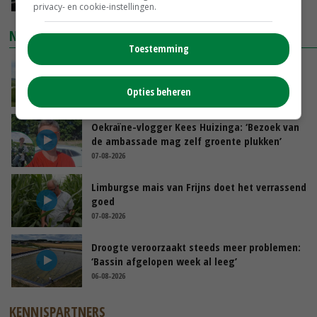
privacy- en cookie-instellingen.
NIEUWSTE VIDEO'S
Toestemming
POAH!: John Deere 7730
Opties beheren
GISTEREN, 10:00
Oekraïne-vlogger Kees Huizinga: ‘Bezoek van
de ambassade mag zelf groente plukken’
07-08-2026
Limburgse mais van Frijns doet het verrassend
goed
07-08-2026
Droogte veroorzaakt steeds meer problemen:
‘Bassin afgelopen week al leeg’
06-08-2026
KENNISPARTNERS