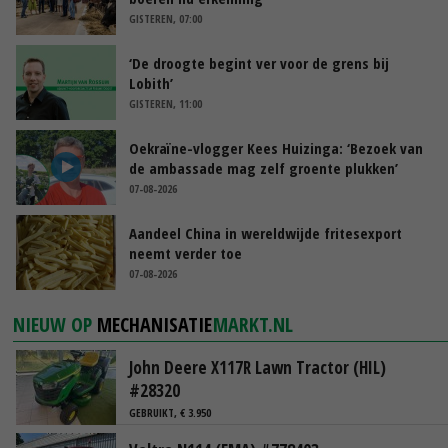
GISTEREN, 07:00
‘De droogte begint ver voor de grens bij
Lobith’
GISTEREN, 11:00
Oekraïne-vlogger Kees Huizinga: ‘Bezoek van
de ambassade mag zelf groente plukken’
07-08-2026
Aandeel China in wereldwijde fritesexport
neemt verder toe
07-08-2026
NIEUW OP
MECHANISATIE
MARKT.NL
John Deere X117R Lawn Tractor (HIL)
#28320
GEBRUIKT, € 3.950