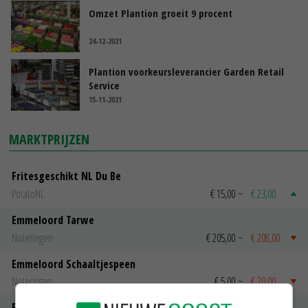
Omzet Plantion groeit 9 procent
24-12-2021
Plantion voorkeursleverancier Garden Retail
Service
15-11-2021
MARKTPRIJZEN
Fritesgeschikt NL Du Be
PotatoNL
€ 15,00
~
€ 23,00
Emmeloord Tarwe
Noteringen
€ 205,00
~
€ 208,00
Emmeloord Schaaltjespeen
Noteringen
€ 5,00
~
€ 20,00
Bintje A 28/35