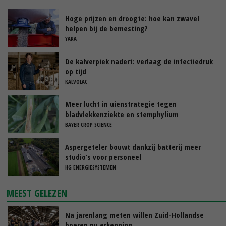
Hoge prijzen en droogte: hoe kan zwavel
helpen bij de bemesting?
YARA
De kalverpiek nadert: verlaag de infectiedruk
op tijd
KALVOLAC
Meer lucht in uienstrategie tegen
bladvlekkenziekte en stemphylium
BAYER CROP SCIENCE
Aspergeteler bouwt dankzij batterij meer
studio’s voor personeel
HG ENERGIESYSTEMEN
MEEST GELEZEN
Na jarenlang meten willen Zuid-Hollandse
boeren nu erkenning