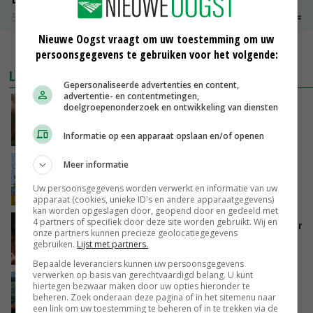
Bintje Info
€ 48,00
~
€ 52,00
Nieuwe Oogst vraagt om uw toestemming om uw
MEER MARKTPRIJZEN
persoonsgegevens te gebruiken voor het volgende:
LAATSTE NIEUWS
Gepersonaliseerde advertenties en content,
advertentie- en contentmetingen,
‘Samenwerking A-ware en Amalthea gaat
doelgroepenonderzoek en ontwikkeling van diensten
zorgen voor meer balans’
GISTEREN, 16:01
Informatie op een apparaat opslaan en/of openen
Internationale vraag naar geitenzuivel blijft
Meer informatie
groot: Nederland in Europese top
Uw persoonsgegevens worden verwerkt en informatie van uw
GISTEREN, 15:33
apparaat (cookies, unieke ID's en andere apparaatgegevens)
kan worden opgeslagen door, geopend door en gedeeld met
4 partners of specifiek door deze site worden gebruikt. Wij en
Vlaamse varkensstapel krimpt, pluimveesector
onze partners kunnen precieze geolocatiegegevens
groeit door schaalvergroting
gebruiken.
Lijst met partners.
GISTEREN, 15:20
Bepaalde leveranciers kunnen uw persoonsgegevens
verwerken op basis van gerechtvaardigd belang. U kunt
‘Cijfer jezelf niet weg en doe vooral ook waar
hiertegen bezwaar maken door uw opties hieronder te
je gelukkig van wordt’
beheren. Zoek onderaan deze pagina of in het sitemenu naar
een link om uw toestemming te beheren of in te trekken via de
GISTEREN, 13:31