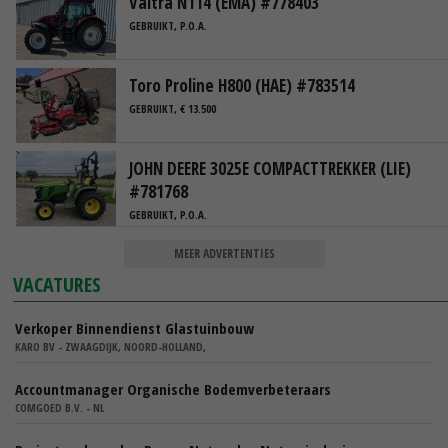
Valtra N114 (EMA) #778403
GEBRUIKT, P.O.A.
Toro Proline H800 (HAE) #783514
GEBRUIKT, € 13.500
JOHN DEERE 3025E COMPACTTREKKER (LIE)
#781768
GEBRUIKT, P.O.A.
MEER ADVERTENTIES
VACATURES
Verkoper Binnendienst Glastuinbouw
KARO BV - ZWAAGDIJK, NOORD-HOLLAND,
Accountmanager Organische Bodemverbeteraars
COMGOED B.V. - NL