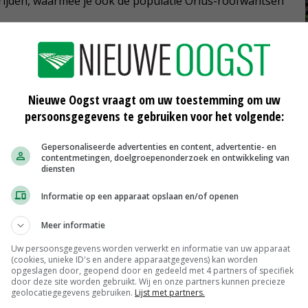
trijden, waarmee je ook de populatie Orius-roofwantsen
wants
Nieuwe Oogst vraagt om uw toestemming om uw
persoonsgegevens te gebruiken voor het volgende:
Gepersonaliseerde advertenties en content, advertentie- en
contentmetingen, doelgroepenonderzoek en ontwikkeling van
met
WUR onderzoekt juiste lichtspectrum
diensten
bij chrysant onder led
30-08-2021
Informatie op een apparaat opslaan en/of openen
Dümmen Orange investeert in
Meer informatie
chrysantenteelt op emissieloze
teeltlaag
Uw persoonsgegevens worden verwerkt en informatie van uw apparaat
(cookies, unieke ID's en andere apparaatgegevens) kan worden
13-08-2021
opgeslagen door, geopend door en gedeeld met 4 partners of specifiek
door deze site worden gebruikt. Wij en onze partners kunnen precieze
egen
Chrysantentelers onderzoeken
geolocatiegegevens gebruiken.
Lijst met partners.
 van
meetmethode tripspoppen