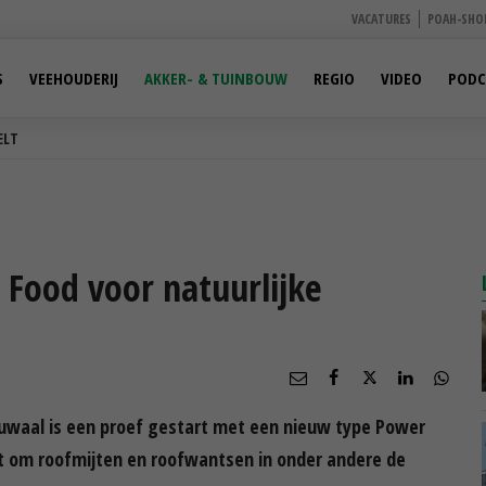
VACATURES
POAH-SHO
S
VEEHOUDERIJ
AKKER- & TUINBOUW
REGIO
VIDEO
PODC
ELT
Food voor natuurlijke
ieuwaal is een proef gestart met een nieuw type Power
t om roofmijten en roofwantsen in onder andere de