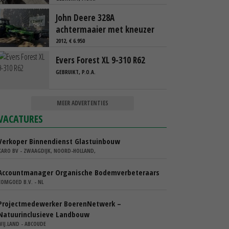
John Deere 328A
achtermaaier met kneuzer
2012, € 6.950
Evers Forest XL 9-310 R62
GEBRUIKT, P.O.A.
MEER ADVERTENTIES
VACATURES
Verkoper Binnendienst Glastuinbouw
KARO BV - ZWAAGDIJK, NOORD-HOLLAND,
Accountmanager Organische Bodemverbeteraars
COMGOED B.V. - NL
Projectmedewerker BoerenNetwerk –
Natuurinclusieve Landbouw
WIJ.LAND - ABCOUDE