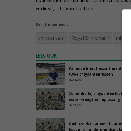
naar binnen en zijn alleen chemisch te bes
verliest', licht Van Tuijl toe.
Bekijk meer over:
chrysanten
Royal Brinkman
mijten
LEES OOK
Vannova breidt assortiment uit 
twee chrysantenrassen
06-10-2021
Zomerdip bij chrysantenteelt op
water vraagt om oplossing
26-08-2021
Onderzoek naar weerbaarheid t
boven- en ondergrondse plagen