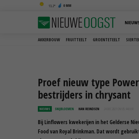
0 MM
13,2
NIEUW
AKKERBOUW
FRUITTEELT
GROENTETEELT
SIERTE
Proef nieuw type Power 
bestrijders in chrysant
NIEUWS
SNIJBLOEMEN
HAN REINDSEN
24 DEC 2021 OM 05:44
UUR
Bij Linflowers kwekerijen in het Gelderse N
Food van Royal Brinkman. Dat wordt gebruik