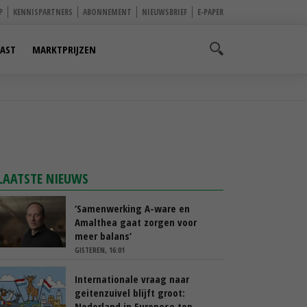
P
KENNISPARTNERS
ABONNEMENT
NIEUWSBRIEF
E-PAPER
AST
MARKTPRIJZEN
LAATSTE NIEUWS
‘Samenwerking A-ware en
Amalthea gaat zorgen voor
meer balans’
GISTEREN, 16:01
Internationale vraag naar
geitenzuivel blijft groot:
Nederland in Europese top