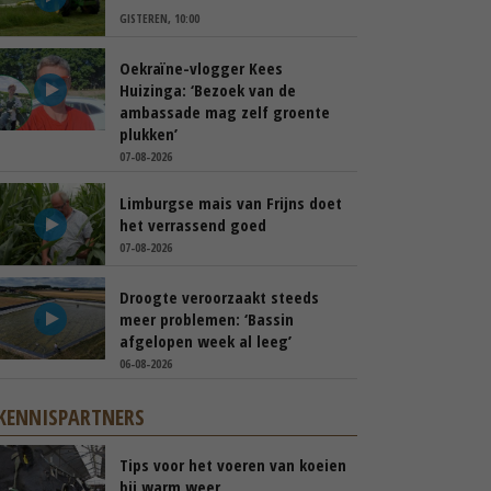
GISTEREN, 10:00
Oekraïne-vlogger Kees
Huizinga: ‘Bezoek van de
ambassade mag zelf groente
plukken’
07-08-2026
Limburgse mais van Frijns doet
het verrassend goed
07-08-2026
Droogte veroorzaakt steeds
meer problemen: ‘Bassin
afgelopen week al leeg’
06-08-2026
KENNISPARTNERS
Tips voor het voeren van koeien
bij warm weer