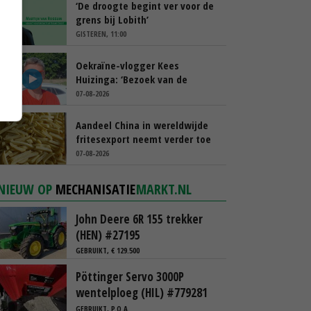
‘De droogte begint ver voor de
grens bij Lobith’
GISTEREN, 11:00
Oekraïne-vlogger Kees
Huizinga: ‘Bezoek van de
ambassade mag zelf groente
07-08-2026
plukken’
Aandeel China in wereldwijde
fritesexport neemt verder toe
07-08-2026
NIEUW OP
MECHANISATIE
MARKT.NL
John Deere 6R 155 trekker
(HEN) #27195
GEBRUIKT, € 129.500
Pöttinger Servo 3000P
wentelploeg (HIL) #779281
GEBRUIKT, P.O.A.