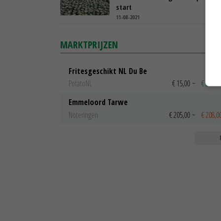
start
11-08-2021
MARKTPRIJZEN
Fritesgeschikt NL Du Be
PotatoNL
€ 15,00
~
€ 23,00
Emmeloord Tarwe
Noteringen
€ 205,00
~
€ 208,0