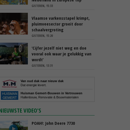
GISTEREN, 15:33
Vlaamse varkensstapel krimpt,
pluimveesector groeit door
schaalvergroting
GISTEREN, 15:20
‘Cijfer jezelf niet weg en doe
vooral ook waar je gelukkig van
wordt’
GISTEREN, 13:31
Van oud dak naar nieuw dak
Dat energie levert.
Huisman Gemert-Bouwen in Vertrouwen
Hallenbouw, Renovatie & Bouwmaterialen
NIEUWSTE VIDEO'S
POAH!: John Deere 7730