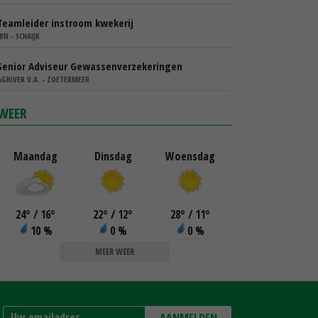
Teamleider instroom kwekerij
IBN - SCHAIJK
Senior Adviseur Gewassenverzekeringen
AGRIVER U.A. - ZOETERMEER
WEER
Maandag
Dinsdag
Woensdag
24
°
/ 16
°
22
°
/ 12
°
28
°
/ 11
°
10 %
0 %
0 %
MEER WEER