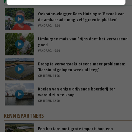
NIEUWSTE VIDEO'S
Oekraïne-vlogger Kees Huizinga: ‘Bezoek van
de ambassade mag zelf groente plukken’
VANDAAG, 12:00
Limburgse mais van Frijns doet het verrassend
goed
VANDAAG, 10:00
Droogte veroorzaakt steeds meer problemen:
‘Bassin afgelopen week al leeg’
GISTEREN, 14:06
Koeien van enige drijvende boerderij ter
wereld zijn te koop
GISTEREN, 12:00
KENNISPARTNERS
Een hectare met grote impact: hoe een