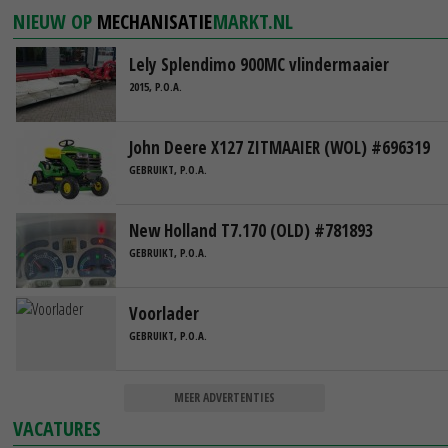
NIEUW OP
MECHANISATIE
MARKT.NL
Lely Splendimo 900MC vlindermaaier
2015, P.O.A.
John Deere X127 ZITMAAIER (WOL) #696319
GEBRUIKT, P.O.A.
New Holland T7.170 (OLD) #781893
GEBRUIKT, P.O.A.
Voorlader
GEBRUIKT, P.O.A.
MEER ADVERTENTIES
VACATURES