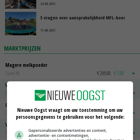
24-08-2021
5 vragen over aansprakelijkheid MFL-boer
17-08-2021
MARKTPRIJZEN
Magere melkpoeder
Zuivel NL
€ 269,00
€ 7,00
Vleeskuikens 2001-2600 gr
Barneveld
€ 1,09
~
€ 1,11
Gerst
Nieuwe Oogst vraagt om uw toestemming om uw
Groningen
€ 197,00
€ 2,00
persoonsgegevens te gebruiken voor het volgende:
Volle melkpoeder
Gepersonaliseerde advertenties en content,
Zuivel NL
€ 345,00
€ 20,00
advertentie- en contentmetingen,