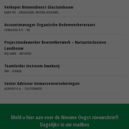
Verkoper Binnendienst Glastuinbouw
KARO BV - ZWAAGDIJK, NOORD-HOLLAND,
Accountmanager Organische Bodemverbeteraars
COMGOED B.V. - NL
Projectmedewerker BoerenNetwerk – Natuurinclusieve
Landbouw
WIJ.LAND - ABCOUDE
Teamleider instroom kwekerij
IBN - SCHAIJK
Senior Adviseur Gewassenverzekeringen
AGRIVER U.A. - ZOETERMEER
Meld u hier aan voor de Nieuwe Oogst nieuwsbrief!
Dagelijks in uw mailbox