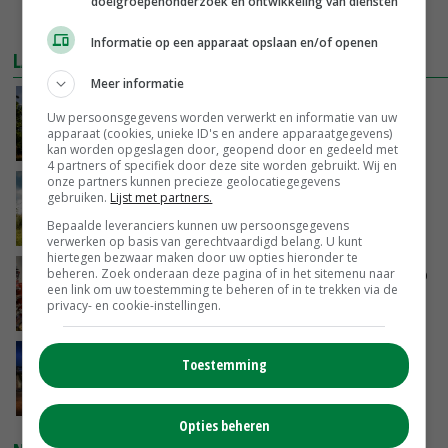
doelgroepenonderzoek en ontwikkeling van diensten
MEER MARKTPRIJZEN
Informatie op een apparaat opslaan en/of openen
LAATSTE NIEUWS
Meer informatie
Kamervragen over onttrekkingsverbod,
Uw persoonsgegevens worden verwerkt en informatie van uw
minister spreekt van ‘ondernemersrisico’
apparaat (cookies, unieke ID's en andere apparaatgegevens)
VANDAAG, 16:27
kan worden opgeslagen door, geopend door en gedeeld met
4 partners of specifiek door deze site worden gebruikt. Wij en
onze partners kunnen precieze geolocatiegegevens
‘Rendement van Krullvarkens komt van de
gebruiken.
Lijst met partners.
overkant’
Bepaalde leveranciers kunnen uw persoonsgegevens
VANDAAG, 15:30
verwerken op basis van gerechtvaardigd belang. U kunt
hiertegen bezwaar maken door uw opties hieronder te
Oorlogen en El Niño stuwen voedselprijzen op
beheren. Zoek onderaan deze pagina of in het sitemenu naar
een link om uw toestemming te beheren of in te trekken via de
privacy- en cookie-instellingen.
VANDAAG, 15:04
Nettowinst Royal A-ware onder druk ondanks
Toestemming
hogere omzet
VANDAAG, 14:35
Opties beheren