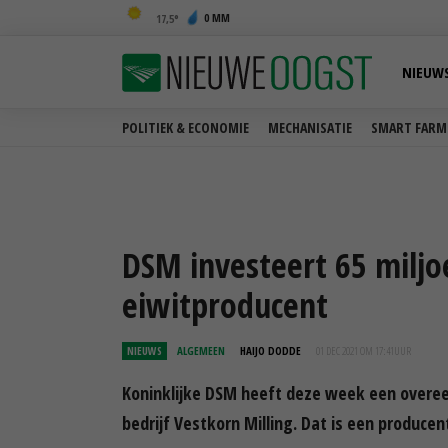
0 MM
17,5
NIEUW
POLITIEK & ECONOMIE
MECHANISATIE
SMART FARM
DSM investeert 65 miljo
eiwitproducent
NIEUWS
ALGEMEEN
HAIJO DODDE
01 DEC 2021 OM 17:41
UUR
Koninklijke DSM heeft deze week een over
bedrijf Vestkorn Milling. Dat is een produce