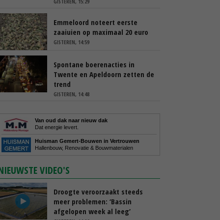
GISTEREN, 15:29
Emmeloord noteert eerste
zaaiuien op maximaal 20 euro
GISTEREN, 14:59
Spontane boerenacties in
Twente en Apeldoorn zetten de
trend
GISTEREN, 14:48
Van oud dak naar nieuw dak
Dat energie levert.
Huisman Gemert-Bouwen in Vertrouwen
Hallenbouw, Renovatie & Bouwmaterialen
NIEUWSTE VIDEO'S
Droogte veroorzaakt steeds
meer problemen: ‘Bassin
afgelopen week al leeg’