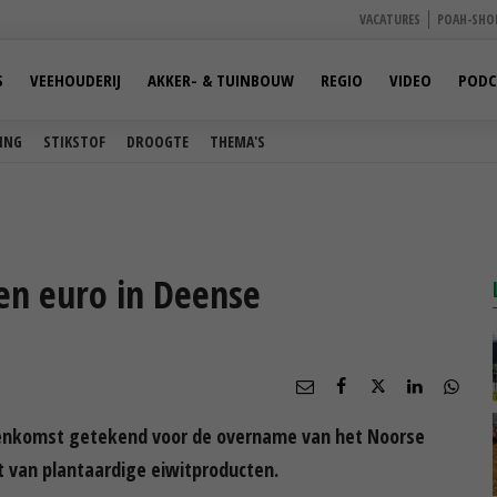
VACATURES
POAH-SHO
S
VEEHOUDERIJ
AKKER- & TUINBOUW
REGIO
VIDEO
PODC
ING
STIKSTOF
DROOGTE
THEMA'S
en euro in Deense
eenkomst getekend voor de overname van het Noorse
nt van plantaardige eiwitproducten.