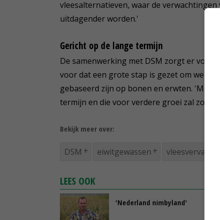
vleesalternatieven, waar de verwachtingen
uitdagender worden.'
Gericht op de lange termijn
De samenwerking met DSM zorgt er volgens
voor dat een grote stap is gezet om wereld
gebaseerd zijn op bonen en erwten. 'Met D
termijn en die voor verdere groei zal zorgen
Bekijk meer over:
DSM
eiwitgewassen
vleesvervange
LEES OOK
'Nederland nimbyland'