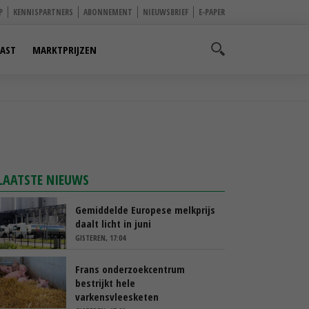
P
KENNISPARTNERS
ABONNEMENT
NIEUWSBRIEF
E-PAPER
AST
MARKTPRIJZEN
LAATSTE NIEUWS
Gemiddelde Europese melkprijs
daalt licht in juni
GISTEREN, 17:04
Frans onderzoekcentrum
bestrijkt hele
varkensvleesketen