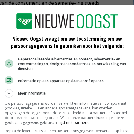
 van de consument en de samenleving steeds
 algemeen directeur Aslak Lie van Vestkorn Milling
Nieuwe Oogst vraagt om uw toestemming om uw
leider te worden op het gebied van eiwitingrediënten die
persoonsgegevens te gebruiken voor het volgende:
SM hebben we een eigenaar die gericht is op de lange
Gepersonaliseerde advertenties en content, advertentie- en
.'
contentmetingen, doelgroepenonderzoek en ontwikkeling van
diensten
Informatie op een apparaat opslaan en/of openen
rs
Meer informatie
Uw persoonsgegevens worden verwerkt en informatie van uw apparaat
(cookies, unieke ID's en andere apparaatgegevens) kan worden
opgeslagen door, geopend door en gedeeld met 4 partners of specifiek
door deze site worden gebruikt. Wij en onze partners kunnen precieze
geolocatiegegevens gebruiken.
Lijst met partners.
Kennis bijspijkeren met cursus van
Talentoogst
Bepaalde leveranciers kunnen uw persoonsgegevens verwerken op basis