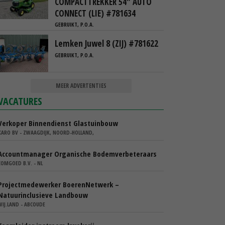
COMPACTTREKKER 54" AUTO
CONNECT (LIE) #781634
GEBRUIKT, P.O.A.
Lemken Juwel 8 (ZIJ) #781622
GEBRUIKT, P.O.A.
MEER ADVERTENTIES
VACATURES
Verkoper Binnendienst Glastuinbouw
KARO BV - ZWAAGDIJK, NOORD-HOLLAND,
Accountmanager Organische Bodemverbeteraars
COMGOED B.V. - NL
Projectmedewerker BoerenNetwerk –
Natuurinclusieve Landbouw
WIJ.LAND - ABCOUDE