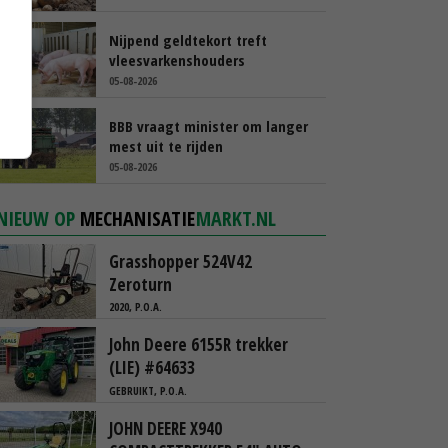
Nijpend geldtekort treft
vleesvarkenshouders
05-08-2026
BBB vraagt minister om langer
mest uit te rijden
05-08-2026
NIEUW OP
MECHANISATIE
MARKT.NL
Grasshopper 524V42
Zeroturn
2020, P.O.A.
John Deere 6155R trekker
(LIE) #64633
GEBRUIKT, P.O.A.
JOHN DEERE X940