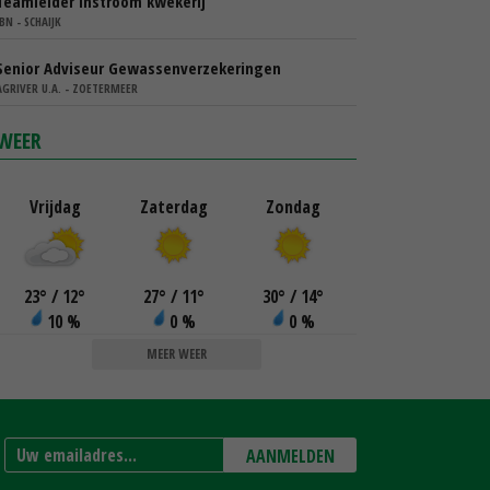
Teamleider instroom kwekerij
IBN - SCHAIJK
Senior Adviseur Gewassenverzekeringen
AGRIVER U.A. - ZOETERMEER
WEER
Vrijdag
Zaterdag
Zondag
23
°
/ 12
°
27
°
/ 11
°
30
°
/ 14
°
10 %
0 %
0 %
MEER WEER
AANMELDEN