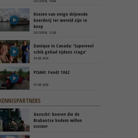
GISTEREN, 14:06
Koeien van enige drijvende
boerderij ter wereld zijn te
koop
GISTEREN, 12:00
Danique in Canada: ‘Superveel
schik gehad tijdens stage’
04-08-2026
POAH!: Fendt 1042
01-08-2026
KENNISPARTNERS
Gezocht: boeren die de
Brabantse bodem willen
verbeteren
BODEMUP