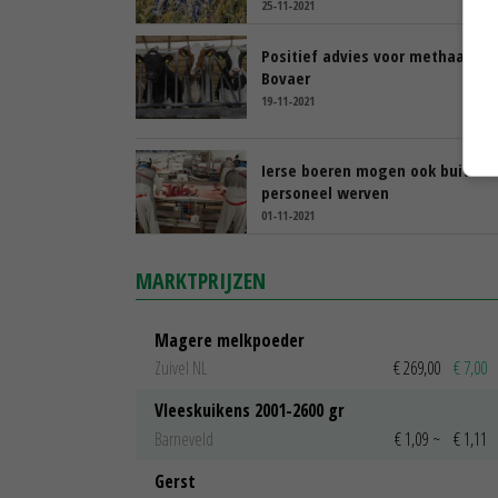
25-11-2021
Positief advies voor methaanre
Bovaer
19-11-2021
Ierse boeren mogen ook buiten 
personeel werven
01-11-2021
MARKTPRIJZEN
Magere melkpoeder
Zuivel NL
€ 269,00
€ 7,00
Vleeskuikens 2001-2600 gr
Barneveld
€ 1,09
~
€ 1,11
Gerst