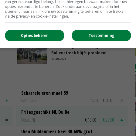
20-11-2021
van gerechtvaardigd belang. U kunt hiertegen bezwaar maken door uw
opties hieronder te beheren. Zoek onderaan deze pagina of in het
sitemenu naar een link om uw toestemming te beheren of in te trekken
mmer
Uitzendbureaus vervalsen
via de privacy- en cookie-instellingen.
identiteitsdocumenten
arbeidsmigranten
17-11-2021
Opties beheren
Toestemming
de EU
Huisvesting arbeidsmigranten
Bollenstreek blijft probleem
22-10-2021
Scharreleieren maat 59
Barneveld
€ 12,00
€ 0,00
Fritesgeschikt NL Du Be
PotatoNL
€ 15,00
~
€ 23,00
Uien Middenmeer Geel 30-60% grof