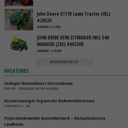
John Deere X117R Lawn Tractor (HIL)
#28320
GEBRUIKT, € 3.950
JOHN DEERE X590 ZITMAAIER INCL 54A
MAAIDEK (ZUI) #692208
GEBRUIKT, € 10.891
MEER ADVERTENTIES
VACATURES
Verkoper Binnendienst Glastuinbouw
KARO BV - ZWAAGDIJK, NOORD-HOLLAND,
Accountmanager Organische Bodemverbeteraars
COMGOED B.V. - NL
Projectmedewerker BoerenNetwerk – Natuurinclusieve
Landbouw