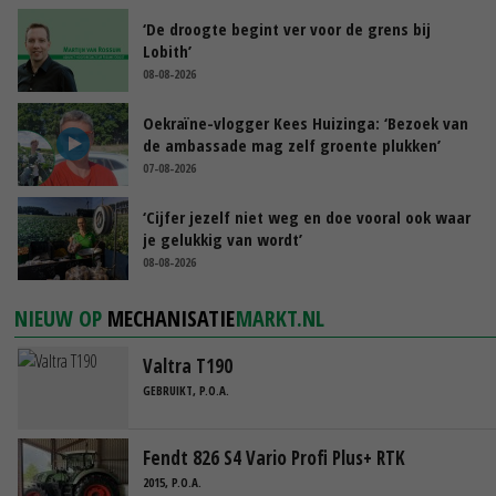
‘De droogte begint ver voor de grens bij
Lobith’
08-08-2026
Oekraïne-vlogger Kees Huizinga: ‘Bezoek van
de ambassade mag zelf groente plukken’
07-08-2026
‘Cijfer jezelf niet weg en doe vooral ook waar
je gelukkig van wordt’
08-08-2026
NIEUW OP
MECHANISATIE
MARKT.NL
Valtra T190
GEBRUIKT, P.O.A.
Fendt 826 S4 Vario Profi Plus+ RTK
2015, P.O.A.