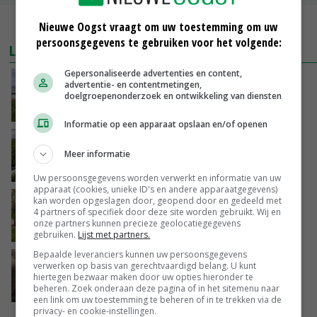
MEER MARKTPRIJZEN
Nieuwe Oogst vraagt om uw toestemming om uw
persoonsgegevens te gebruiken voor het volgende:
LAATSTE NIEUWS
Gepersonaliseerde advertenties en content,
Delfland onderzoekt mogelijkheden om
advertentie- en contentmetingen,
glastuinders toch water te geven
doelgroepenonderzoek en ontwikkeling van diensten
VANDAAG, 12:23
Informatie op een apparaat opslaan en/of openen
‘Iedere keer wil je het beter doen’
Meer informatie
VANDAAG, 10:03
Uw persoonsgegevens worden verwerkt en informatie van uw
apparaat (cookies, unieke ID's en andere apparaatgegevens)
kan worden opgeslagen door, geopend door en gedeeld met
Hoeve Schaffersberg: basis voor vindingrijke
4 partners of specifiek door deze site worden gebruikt. Wij en
verbreders
onze partners kunnen precieze geolocatiegegevens
VANDAAG, 06:05
gebruiken.
Lijst met partners.
Bepaalde leveranciers kunnen uw persoonsgegevens
‘Samenwerking A-ware en Amalthea gaat
verwerken op basis van gerechtvaardigd belang. U kunt
zorgen voor meer balans’
hiertegen bezwaar maken door uw opties hieronder te
beheren. Zoek onderaan deze pagina of in het sitemenu naar
08-08-2026
een link om uw toestemming te beheren of in te trekken via de
privacy- en cookie-instellingen.