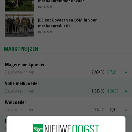
methaanremmer Bovaer
09-11-2021
JBS zet Bovaer van DSM in voor
methaanreductie
06-11-2021
MARKTPRIJZEN
Magere melkpoeder
Zuivel weekprijzen
€ 269,00
€ 7,00
Volle melkpoeder
Zuivel weekprijzen
€ 345,00
€ 20,00
Weipoeder
Zuivel weekprijzen
€ 134,00
€ 0,00
Boeren Gouda 12 kg
Boerenkaas
€ 6,05
€ 0,00