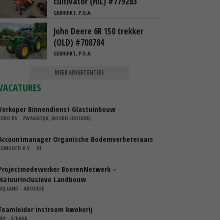
cultivator (HIL) #779283
GEBRUIKT, P.O.A.
John Deere 6R 150 trekker
(OLD) #708784
GEBRUIKT, P.O.A.
MEER ADVERTENTIES
VACATURES
Verkoper Binnendienst Glastuinbouw
KARO BV - ZWAAGDIJK, NOORD-HOLLAND,
Accountmanager Organische Bodemverbeteraars
COMGOED B.V. - NL
Projectmedewerker BoerenNetwerk –
Natuurinclusieve Landbouw
WIJ.LAND - ABCOUDE
Teamleider instroom kwekerij
IBN - SCHAIJK