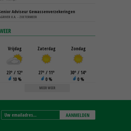
Senior Adviseur Gewassenverzekeringen
AGRIVER U.A. - ZOETERMEER
WEER
Vrijdag
Zaterdag
Zondag
23
°
/ 12
°
27
°
/ 11
°
30
°
/ 14
°
10 %
0 %
0 %
MEER WEER
AANMELDEN