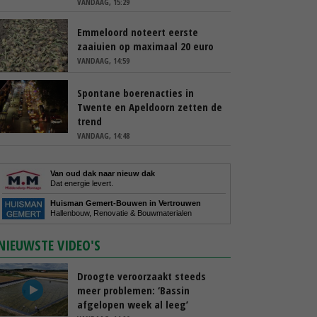
VANDAAG, 15:29
Emmeloord noteert eerste
zaaiuien op maximaal 20 euro
VANDAAG, 14:59
Spontane boerenacties in
Twente en Apeldoorn zetten de
trend
VANDAAG, 14:48
Van oud dak naar nieuw dak
Dat energie levert.
Huisman Gemert-Bouwen in Vertrouwen
Hallenbouw, Renovatie & Bouwmaterialen
NIEUWSTE VIDEO'S
Droogte veroorzaakt steeds
meer problemen: ‘Bassin
afgelopen week al leeg’