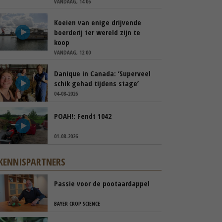
VANDAAG, 14:06
Koeien van enige drijvende
boerderij ter wereld zijn te
koop
VANDAAG, 12:00
Danique in Canada: ‘Superveel
schik gehad tijdens stage’
04-08-2026
POAH!: Fendt 1042
01-08-2026
KENNISPARTNERS
Passie voor de pootaardappel
BAYER CROP SCIENCE