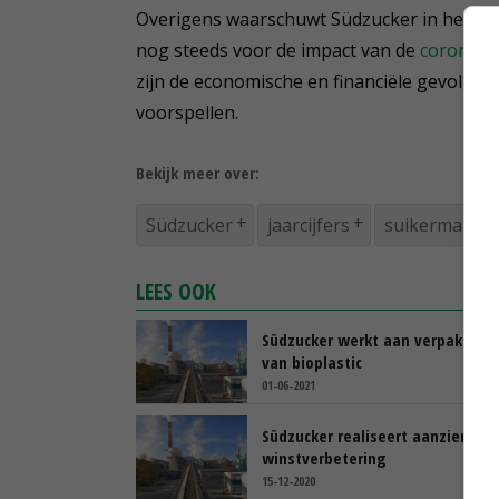
Overigens waarschuwt Südzucker in het rap
nog steeds voor de impact van de
coronap
zijn de economische en financiële gevolgen
voorspellen.
Bekijk meer over:
Südzucker
jaarcijfers
suikermarkt
LEES OOK
Südzucker werkt aan verpakking
van bioplastic
01-06-2021
Südzucker realiseert aanzienlijke
winstverbetering
15-12-2020