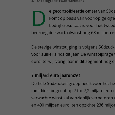
© Fotografie Twan Wiermans
D
e geconsolideerde omzet van Südz
komt op basis van voorlopige cijfe
bedrijfsresultaat is voor het twee
bedroeg de kwartaalwinst nog 68 miljoen e
De stevige winststijging is volgens Südzuck
voor suiker sinds dit jaar. De winstbijdra
euro, terwijl vorig jaar in dit segment nog 
7 miljard euro jaaromzet
De hele Südzucker-groep heeft voor het h
inmiddels begroot op 7 tot 7,2 miljard euro
verwachte winst zal aanzienlijk verbetere
en 400 miljoen euro, ten opzichte 236 miljo