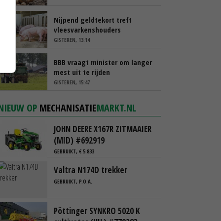
Nijpend geldtekort treft
vleesvarkenshouders
GISTEREN, 13:14
BBB vraagt minister om langer
mest uit te rijden
GISTEREN, 15:47
NIEUW OP
MECHANISATIE
MARKT.NL
JOHN DEERE X167R ZITMAAIER
(MID) #692919
GEBRUIKT, € 5.833
Valtra N174D trekker
GEBRUIKT, P.O.A.
Pöttinger SYNKRO 5020 K