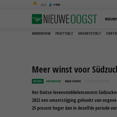
0 MM
20,5
NIEUW
AKKERBOUW
FRUITTEELT
GROENTETEELT
SIERTE
Meer winst voor Südzuc
NIEUWS
AKKERBOUW
HAIJO DODDE
17 SEP 2021 OM 16:04
UUR
Het Duitse levensmiddelenconcern Südzucker
2022 een omzetstijging geboekt van ongeveer
25 procent hoger dan in dezelfde periode vori