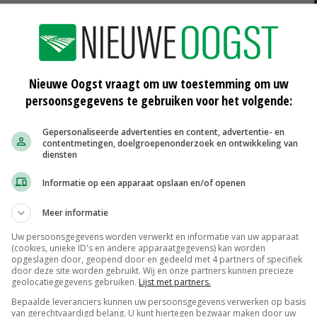
port waarin de kwartaalcijfers worden gepresenteerd
andemie
. Volgens het concern houden de risico's aan en
 en de duur van de impact van de pandemie lastig te
Nieuwe Oogst vraagt om uw toestemming om uw
persoonsgegevens te gebruiken voor het volgende:
Gepersonaliseerde advertenties en content, advertentie- en
contentmetingen, doelgroepenonderzoek en ontwikkeling van
diensten
Informatie op een apparaat opslaan en/of openen
Meer informatie
en
Twee keer zoveel winst voor
Südzucker
Uw persoonsgegevens worden verwerkt en informatie van uw apparaat
24-03-2021
(cookies, unieke ID's en andere apparaatgegevens) kan worden
opgeslagen door, geopend door en gedeeld met 4 partners of specifiek
door deze site worden gebruikt. Wij en onze partners kunnen precieze
Belang in ED&F Man kost Südzucker
geolocatiegegevens gebruiken.
Lijst met partners.
miljoenen euro's
Bepaalde leveranciers kunnen uw persoonsgegevens verwerken op basis
12-11-2020
van gerechtvaardigd belang. U kunt hiertegen bezwaar maken door uw