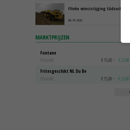
Flinke winststijging Südzucker
08-10-2020
MARKTPRIJZEN
Fontane
PotatoNL
€ 15,00
~
€ 23,00
Fritesgeschikt NL Du Be
PotatoNL
€ 15,00
~
€ 23,00