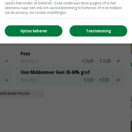
opties hieronder te beheren. Zoek onderaan deze pagina of in het
sitemenu naar een link om uw toestemming te beheren of in te trekken
Südzucker verbetert resultaat
via de privacy- en cookie-instellingen.
boekjaar 2019/2020
15-05-2020
Opties beheren
Toestemming
Peen
Noteringen
€ 26,00
~
€ 33,00
Uien Middenmeer Geel 30-60% grof
Noteringen
€ 0,00
~
€ 0,00
MEER MARKTPRIJZEN