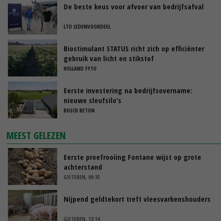
De beste keus voor afvoer van bedrijfsafval
LTO LEDENVOORDEEL
Biostimulant STATUS richt zich op efficiënter
gebruik van licht en stikstof
HOLLAND FYTO
Eerste investering na bedrijfsovername:
nieuwe sleufsilo’s
BOSCH BETON
MEEST GELEZEN
Eerste proefrooiing Fontane wijst op grote
achterstand
GISTEREN, 09:35
Nijpend geldtekort treft vleesvarkenshouders
GISTEREN, 13:14