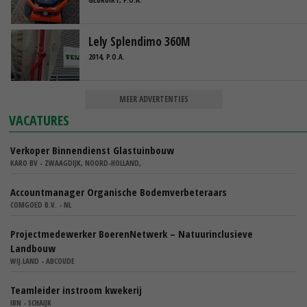
Lely Splendimo 360M
2014, P.O.A.
MEER ADVERTENTIES
VACATURES
Verkoper Binnendienst Glastuinbouw
KARO BV - ZWAAGDIJK, NOORD-HOLLAND,
Accountmanager Organische Bodemverbeteraars
COMGOED B.V. - NL
Projectmedewerker BoerenNetwerk – Natuurinclusieve
Landbouw
WIJ.LAND - ABCOUDE
Teamleider instroom kwekerij
IBN - SCHAIJK