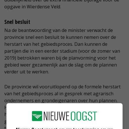
opgave in Wierdense Veld.
Snel besluit
Na de beantwoording van de minister verwacht de
provincie snel een besluit te kunnen nemen over de
herstart van het gebiedsproces. Dan kunnen de
partijen die in een eerder stadium (voor de zomer van
2019) betrokken waren bij de planvorming voor het
gebied weer gezamenlijk aan de slag om de plannen
verder uit te werken.
De provincie wil vooruitlopend op de formele herstart
van het gebiedsproces al in gesprek met agrarisch
ondernemers en grondeigenaren over hun plannen.
Hun toekomstperspectief is al lange tijd onzeker, stelt
het provinciebestuur. De resultaten van deze
gesprekken moeten ook als input dienen voor de
toekomstige uitwerking van de plannen.