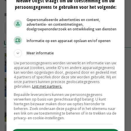
Nieuwe Oogst vraagt om uw toestemming om uw
persoonsgegevens te gebruiken voor het volgende:
Bekijk meer over:
Gepersonaliseerde advertenties en content,
advertentie- en contentmetingen,
Wierdense Veld
Natura 2000
waterwinning
doelgroepenonderzoek en ontwikkeling van diensten
Informatie op een apparaat opslaan en/of openen
LEES OOK
Meer informatie
Schouten: 'Maatregelen Wierdense Veld zijn
effectief'
Uw persoonsgegevens worden verwerkt en informatie van uw
11-11-2020
apparaat (cookies, unieke ID's en andere apparaatgegevens)
kan worden opgeslagen door, geopend door en gedeeld met
4 partners of specifiek door deze site worden gebruikt. Wij en
Boeren Wierdense Veld in het ongelijk
onze partners kunnen precieze geolocatiegegevens
gebruiken.
Lijst met partners.
13-07-2018
Bepaalde leveranciers kunnen uw persoonsgegevens
verwerken op basis van gerechtvaardigd belang. U kunt
hiertegen bezwaar maken door uw opties hieronder te
Boeren tegen Natura 2000 Wierdense Veld
beheren. Zoek onderaan deze pagina of in het sitemenu naar
een link om uw toestemming te beheren of in te trekken via de
02-06-2018
privacy- en cookie-instellingen.
Proces Wierdense Veld moet 'open en eerlijk'