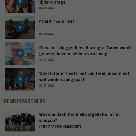
tijdens stage’
04-08-2026
POAH!: Fendt 1042
01-08-2026
Oekraïne-vlogger Kees Huizinga: ‘Tarwe wordt
geperst, koeien hebben stro nodig’
31-07-2026
‘Stikstofbrief hoeft niet van tafel, maar moet
wel worden aangepast’
31-07-2026
KENNISPARTNERS
Waarom daalt het melkvetgehalte in het
voorjaar?
SPEERSTRA FEED INGREDIENTS