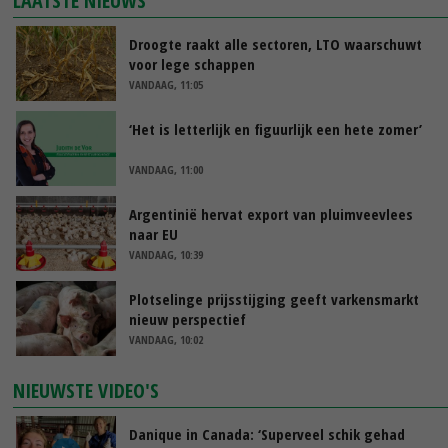
LAATSTE NIEUWS
Droogte raakt alle sectoren, LTO waarschuwt
voor lege schappen
VANDAAG, 11:05
‘Het is letterlijk en figuurlijk een hete zomer’
VANDAAG, 11:00
Argentinië hervat export van pluimveevlees
naar EU
VANDAAG, 10:39
Plotselinge prijsstijging geeft varkensmarkt
nieuw perspectief
VANDAAG, 10:02
NIEUWSTE VIDEO'S
Danique in Canada: ‘Superveel schik gehad