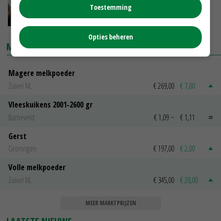
Toestemming
24-11-2017
Opties beheren
MARKTPRIJZEN
Magere melkpoeder
Zuivel NL
€ 269,00
€ 7,00
Vleeskuikens 2001-2600 gr
Barneveld
€ 1,09
~
€ 1,11
Gerst
Groningen
€ 197,00
€ 2,00
Volle melkpoeder
Zuivel NL
€ 345,00
€ 20,00
MEER MARKTPRIJZEN