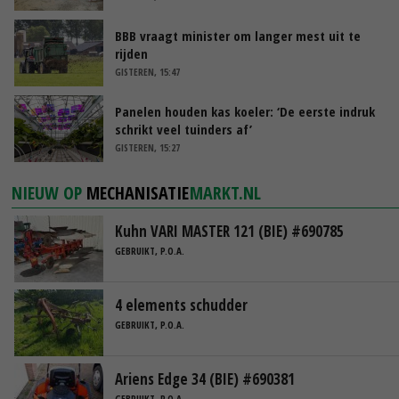
BBB vraagt minister om langer mest uit te
rijden
GISTEREN, 15:47
Panelen houden kas koeler: ‘De eerste indruk
schrikt veel tuinders af’
GISTEREN, 15:27
NIEUW OP
MECHANISATIE
MARKT.NL
Kuhn VARI MASTER 121 (BIE) #690785
GEBRUIKT, P.O.A.
4 elements schudder
GEBRUIKT, P.O.A.
Ariens Edge 34 (BIE) #690381
GEBRUIKT, P.O.A.