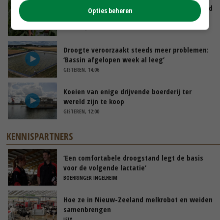
Limburgse mais van Frijns doet het verrassend
Opties beheren
goed
VANDAAG, 10:00
Droogte veroorzaakt steeds meer problemen:
‘Bassin afgelopen week al leeg’
GISTEREN, 14:06
Koeien van enige drijvende boerderij ter
wereld zijn te koop
GISTEREN, 12:00
KENNISPARTNERS
‘Een comfortabele droogstand legt de basis
voor de volgende lactatie’
BOEHRINGER INGELHEIM
Hoe ze in Nieuw-Zeeland melkrobot en weiden
samenbrengen
LELY