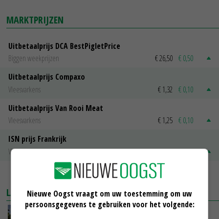
MARKTPRIJZEN
Uitbetaalprijs DCA BestPigletPrice
Biggen weekprijzen
€ 26,50
€ 0,50
Uitbetaalprijs Compaxo
Vleesvarkens
€ 1,32
€ 0,10
Uitbetaalprijs Van Rooi Meat
Vleesvarkens
€ 1,25
€ 0,10
ISN prijs Frankrijk
Vleesvarkens
€ 1,78
€ 0,06
MEER MARKTPRIJZEN
LAATSTE NIEUWS
Nieuwe Oogst vraagt om uw toestemming om uw
persoonsgegevens te gebruiken voor het volgende:
Kamervragen over onttrekkingsverbod,