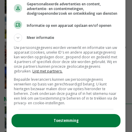
minister spreekt van ‘ondernemersrisico’
Gepersonaliseerde advertenties en content,
advertentie- en contentmetingen,
VANDAAG, 16:27
doelgroepenonderzoek en ontwikkeling van diensten
‘Rendement van Krullvarkens komt van de
Informatie op een apparaat opslaan en/of openen
overkant’
VANDAAG, 15:30
Meer informatie
Oorlogen en El Niño stuwen voedselprijzen op
Uw persoonsgegevens worden verwerkt en informatie van uw
apparaat (cookies, unieke ID's en andere apparaatgegevens)
kan worden opgeslagen door, geopend door en gedeeld met
VANDAAG, 15:04
4 partners of specifiek door deze site worden gebruikt. Wij en
onze partners kunnen precieze geolocatiegegevens
gebruiken.
Lijst met partners.
Nettowinst Royal A-ware onder druk ondanks
hogere omzet
Bepaalde leveranciers kunnen uw persoonsgegevens
VANDAAG, 14:35
verwerken op basis van gerechtvaardigd belang. U kunt
hiertegen bezwaar maken door uw opties hieronder te
beheren. Zoek onderaan deze pagina of in het sitemenu naar
NIEUWSTE VIDEO'S
een link om uw toestemming te beheren of in te trekken via de
privacy- en cookie-instellingen.
Oekraïne-vlogger Kees Huizinga: ‘Bezoek van
de ambassade mag zelf groente plukken’
Toestemming
VANDAAG, 12:00