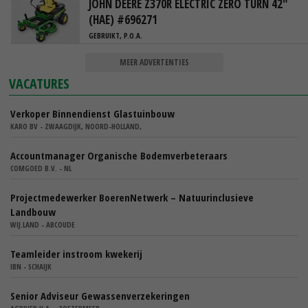
JOHN DEERE Z370R ELECTRIC ZERO TURN 42"
(HAE) #696271
GEBRUIKT, P.O.A.
MEER ADVERTENTIES
VACATURES
Verkoper Binnendienst Glastuinbouw
KARO BV - ZWAAGDIJK, NOORD-HOLLAND,
Accountmanager Organische Bodemverbeteraars
COMGOED B.V. - NL
Projectmedewerker BoerenNetwerk – Natuurinclusieve
Landbouw
WIJ.LAND - ABCOUDE
Teamleider instroom kwekerij
IBN - SCHAIJK
Senior Adviseur Gewassenverzekeringen