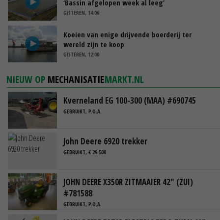
‘Bassin afgelopen week al leeg’
GISTEREN, 14:06
Koeien van enige drijvende boerderij ter
wereld zijn te koop
GISTEREN, 12:00
NIEUW OP
MECHANISATIE
MARKT.NL
Kverneland EG 100-300 (MAA) #690745
GEBRUIKT, P.O.A.
John Deere 6920 trekker
GEBRUIKT, € 29.500
JOHN DEERE X350R ZITMAAIER 42" (ZUI)
#781588
GEBRUIKT, P.O.A.