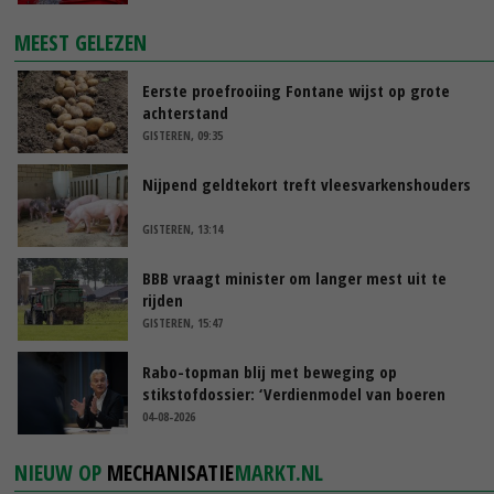
MEEST GELEZEN
Eerste proefrooiing Fontane wijst op grote
achterstand
GISTEREN, 09:35
Nijpend geldtekort treft vleesvarkenshouders
GISTEREN, 13:14
BBB vraagt minister om langer mest uit te
rijden
GISTEREN, 15:47
Rabo-topman blij met beweging op
stikstofdossier: ‘Verdienmodel van boeren
blijft cruciaal’
04-08-2026
NIEUW OP
MECHANISATIE
MARKT.NL