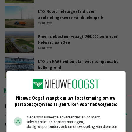
LTO Noord teleurgesteld over
aanlandingskeuze windmolenpark
15-01-2021
Provinciebestuur vraagt 700.000 euro voor
Holwerd aan Zee
06-01-2021
LTO en KAVB willen plan voor compensatie
bollengrond
22-12-2020
MARKTPRIJZEN
Nieuwe Oogst vraagt om uw toestemming om uw
persoonsgegevens te gebruiken voor het volgende:
Magere melkpoeder
Zuivel NL
€ 269,00
€ 7,00
Gepersonaliseerde advertenties en content,
advertentie- en contentmetingen,
Vleeskuikens 2001-2600 gr
doelgroepenonderzoek en ontwikkeling van diensten