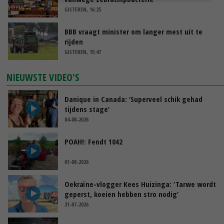
GISTEREN, 16:25
BBB vraagt minister om langer mest uit te
rijden
GISTEREN, 15:47
NIEUWSTE VIDEO'S
Danique in Canada: ‘Superveel schik gehad
tijdens stage’
04-08-2026
POAH!: Fendt 1042
01-08-2026
Oekraïne-vlogger Kees Huizinga: ‘Tarwe wordt
geperst, koeien hebben stro nodig’
31-07-2026