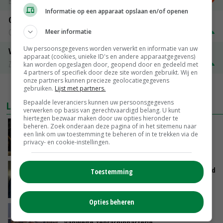
Barneveld
€ 1,09
~
€ 1,11
Informatie op een apparaat opslaan en/of openen
Gerst
Groningen
€ 197,00
€ 2,00
Meer informatie
Uw persoonsgegevens worden verwerkt en informatie van uw
Volle melkpoeder
apparaat (cookies, unieke ID's en andere apparaatgegevens)
Zuivel NL
€ 345,00
€ 20,00
kan worden opgeslagen door, geopend door en gedeeld met
4 partners of specifiek door deze site worden gebruikt. Wij en
onze partners kunnen precieze geolocatiegegevens
MEER MARKTPRIJZEN
gebruiken.
Lijst met partners.
Bepaalde leveranciers kunnen uw persoonsgegevens
LAATSTE NIEUWS
verwerken op basis van gerechtvaardigd belang. U kunt
hiertegen bezwaar maken door uw opties hieronder te
beheren. Zoek onderaan deze pagina of in het sitemenu naar
Zalmkweker wil ‘standaard neerzetten die als
een link om uw toestemming te beheren of in te trekken via de
voorbeeld kan dienen voor sector’
privacy- en cookie-instellingen.
VANDAAG, 06:21
Jan Vernooij stopt bij Vee&Logistiek Nederland
Toestemming
VANDAAG, 06:00
Opties beheren
China scherpt importeisen voor pootgoed aan
vanwege zebrachipbacterie