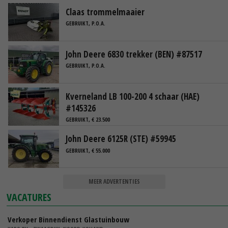
Claas trommelmaaier
GEBRUIKT, P.O.A.
John Deere 6830 trekker (BEN) #87517
GEBRUIKT, P.O.A.
Kverneland LB 100-200 4 schaar (HAE)
#145326
GEBRUIKT, € 23.500
John Deere 6125R (STE) #59945
GEBRUIKT, € 55.000
MEER ADVERTENTIES
VACATURES
Verkoper Binnendienst Glastuinbouw