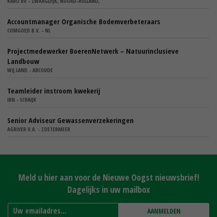
KARO BV - ZWAAGDIJK, NOORD-HOLLAND,
Accountmanager Organische Bodemverbeteraars
COMGOED B.V. - NL
Projectmedewerker BoerenNetwerk – Natuurinclusieve
Landbouw
WIJ.LAND - ABCOUDE
Teamleider instroom kwekerij
IBN - SCHAIJK
Senior Adviseur Gewassenverzekeringen
AGRIVER U.A. - ZOETERMEER
Meld u hier aan voor de Nieuwe Oogst nieuwsbrief!
Dagelijks in uw mailbox
AANMELDEN