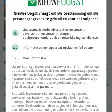
Zorgsector geëerd met groot tulpenmozaïek
Nieuwe Oogst vraagt om uw toestemming om uw
28-04-2020
persoonsgegevens te gebruiken voor het volgende:
Meer telers weren vloggers uit bollenveld
Gepersonaliseerde advertenties en content,
advertentie- en contentmetingen,
21-02-2020
doelgroepenonderzoek en ontwikkeling van diensten
Informatie op een apparaat opslaan en/of openen
MARKTPRIJZEN
Meer informatie
Magere melkpoeder
Uw persoonsgegevens worden verwerkt en informatie van uw
Zuivel NL
€ 269,00
€ 7,00
apparaat (cookies, unieke ID's en andere apparaatgegevens)
kan worden opgeslagen door, geopend door en gedeeld met
Vleeskuikens 2001-2600 gr
4 partners of specifiek door deze site worden gebruikt. Wij en
onze partners kunnen precieze geolocatiegegevens
Barneveld
€ 1,09
~
€ 1,11
gebruiken.
Lijst met partners.
Bepaalde leveranciers kunnen uw persoonsgegevens
Gerst
verwerken op basis van gerechtvaardigd belang. U kunt
Groningen
€ 197,00
€ 2,00
hiertegen bezwaar maken door uw opties hieronder te
beheren. Zoek onderaan deze pagina of in het sitemenu naar
Volle melkpoeder
een link om uw toestemming te beheren of in te trekken via de