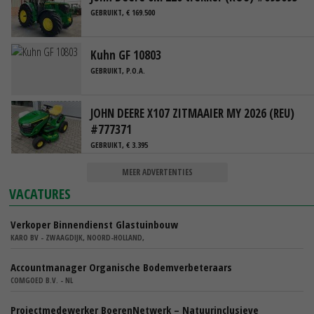
GEBRUIKT, € 169.500
Kuhn GF 10803
GEBRUIKT, P.O.A.
JOHN DEERE X107 ZITMAAIER MY 2026 (REU)
#777371
GEBRUIKT, € 3.395
MEER ADVERTENTIES
VACATURES
Verkoper Binnendienst Glastuinbouw
KARO BV - ZWAAGDIJK, NOORD-HOLLAND,
Accountmanager Organische Bodemverbeteraars
COMGOED B.V. - NL
Projectmedewerker BoerenNetwerk – Natuurinclusieve