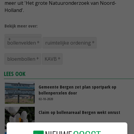
meer uit 'Het grote Natuuronderzoek van Noord-
Holland'.
Bekijk meer over:
bollenvelden
ruimtelijke ordening
bloembollen
KAVB
LEES OOK
Gemeente Bergen zet plan sportpark op
bollenpercelen door
02-10-2020
Claim op bollenareaal Bergen wekt onrust
04-09-2020