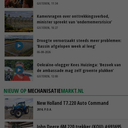
GISTEREN, 11:34
Kamervragen over onttrekkingsverbod,
minister spreekt van ‘ondernemersrisico’
GISTEREN, 16:27
Droogte veroorzaakt steeds meer problemen:
‘Bassin afgelopen week al leeg’
06-08-2026
Oekraïne-vlogger Kees Huizinga: ‘Bezoek van
de ambassade mag zelf groente plukken’
GISTEREN, 12:00
NIEUW OP
MECHANISATIE
MARKT.NL
New Holland T7.220 Auto Command
2014, P.O.A.
John Deere 6M 220 trekker (KOU) #693695