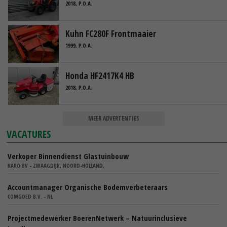
2018, P.O.A.
Kuhn FC280F Frontmaaier
1999, P.O.A.
Honda HF2417K4 HB
2018, P.O.A.
MEER ADVERTENTIES
VACATURES
Verkoper Binnendienst Glastuinbouw
KARO BV - ZWAAGDIJK, NOORD-HOLLAND,
Accountmanager Organische Bodemverbeteraars
COMGOED B.V. - NL
Projectmedewerker BoerenNetwerk – Natuurinclusieve