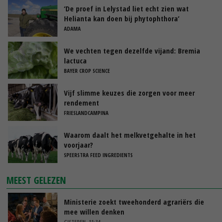
‘De proef in Lelystad liet echt zien wat
Helianta kan doen bij phytophthora’
ADAMA
We vechten tegen dezelfde vijand: Bremia
lactuca
BAYER CROP SCIENCE
Vijf slimme keuzes die zorgen voor meer
rendement
FRIESLANDCAMPINA
Waarom daalt het melkvetgehalte in het
voorjaar?
SPEERSTRA FEED INGREDIENTS
MEEST GELEZEN
Ministerie zoekt tweehonderd agrariërs die
mee willen denken
GISTEREN, 11:34