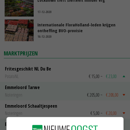
Lockdown treft sierteelt minder erg
17-12-2020
Internationale FloraHolland-leden krijgen
ontheffing BVO-provisie
16-12-2020
MARKTPRIJZEN
Fritesgeschikt NL Du Be
PotatoNL
€ 15,00
~
€ 23,00
Emmeloord Tarwe
Noteringen
€ 205,00
~
€ 208,00
Emmeloord Schaaltjespeen
Noteringen
€ 5,00
~
€ 20,00
Bintje A 28/35