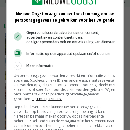
Bintje Info
€ 48,00
~
€ 52,00
Nieuwe Oogst vraagt om uw toestemming om uw
MEER MARKTPRIJZEN
persoonsgegevens te gebruiken voor het volgende:
LAATSTE NIEUWS
Gepersonaliseerde advertenties en content,
advertentie- en contentmetingen,
Kamervragen over onttrekkingsverbod,
doelgroepenonderzoek en ontwikkeling van diensten
minister spreekt van ‘ondernemersrisico’
GISTEREN, 16:27
Informatie op een apparaat opslaan en/of openen
‘Rendement van Krullvarkens komt van de
Meer informatie
overkant’
GISTEREN, 15:30
Uw persoonsgegevens worden verwerkt en informatie van uw
apparaat (cookies, unieke ID's en andere apparaatgegevens)
kan worden opgeslagen door, geopend door en gedeeld met
Oorlogen en El Niño stuwen voedselprijzen op
4 partners of specifiek door deze site worden gebruikt. Wij en
onze partners kunnen precieze geolocatiegegevens
gebruiken.
Lijst met partners.
GISTEREN, 15:04
Bepaalde leveranciers kunnen uw persoonsgegevens
verwerken op basis van gerechtvaardigd belang. U kunt
Nettowinst Royal A-ware onder druk ondanks
hiertegen bezwaar maken door uw opties hieronder te
hogere omzet
beheren. Zoek onderaan deze pagina of in het sitemenu naar
GISTEREN, 14:35
een link om uw toestemming te beheren of in te trekken via de