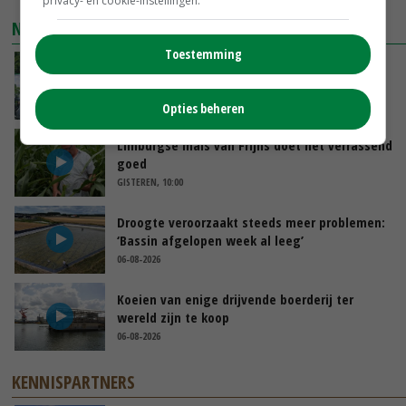
privacy- en cookie-instellingen.
NIEUWSTE VIDEO'S
Toestemming
Oekraïne-vlogger Kees Huizinga: ‘Bezoek van
de ambassade mag zelf groente plukken’
GISTEREN, 12:00
Opties beheren
Limburgse mais van Frijns doet het verrassend
goed
GISTEREN, 10:00
Droogte veroorzaakt steeds meer problemen:
‘Bassin afgelopen week al leeg’
06-08-2026
Koeien van enige drijvende boerderij ter
wereld zijn te koop
06-08-2026
KENNISPARTNERS