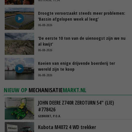
Droogte veroorzaakt steeds meer problemen:
‘Bassin afgelopen week al leeg’
06-08-2026
‘De eerste 10 ton van de uienoogst zijn we nu
al kwijt’
06-08-2026
Koeien van enige drijvende boerderij ter
wereld zijn te koop
06-08-2026
NIEUW OP
MECHANISATIE
MARKT.NL
JOHN DEERE Z740R ZEROTURN 54" (LIE)
#778426
GEBRUIKT, P.O.A.
Kubota M4072 4 WD trekker