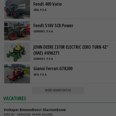
Fendt 409 Vario
2006, P.O.A.
Fendt 516V SCR Power
GEBRUIKT, P.O.A.
JOHN DEERE Z370R ELECTRIC ZERO TURN 42"
(HAE) #696271
GEBRUIKT, P.O.A.
Gianni Ferrari GTR200
2015, P.O.A.
MEER ADVERTENTIES
VACATURES
Verkoper Binnendienst Glastuinbouw
KARO BV - ZWAAGDIJK, NOORD-HOLLAND,