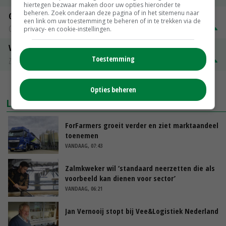
hiertegen bezwaar maken door uw opties hieronder te
beheren. Zoek onderaan deze pagina of in het sitemenu naar
Gerst
een link om uw toestemming te beheren of in te trekken via de
Groningen
€ 197,00
€ 2,00
privacy- en cookie-instellingen.
Volle melkpoeder
Toestemming
Zuivel NL
€ 345,00
€ 20,00
MEER MARKTPRIJZEN
Opties beheren
LAATSTE NIEUWS
ForFarmers groeit verder en ziet marktaandeel
toenemen
VANDAAG, 07:43
Zalmkweker wil ‘standaard neerzetten die als
voorbeeld kan dienen voor sector’
VANDAAG, 06:21
Jan Vernooij stopt bij Vee&Logistiek Nederland