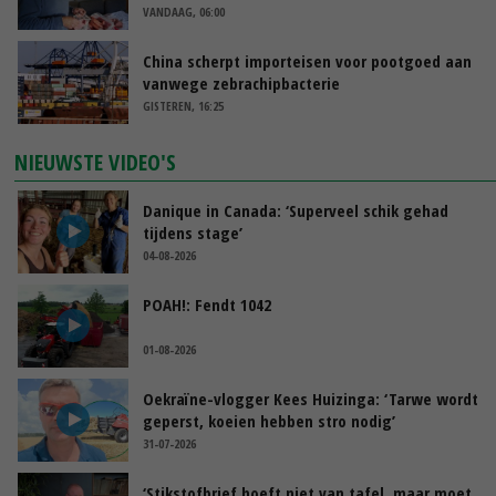
VANDAAG, 06:00
China scherpt importeisen voor pootgoed aan
vanwege zebrachipbacterie
GISTEREN, 16:25
NIEUWSTE VIDEO'S
Danique in Canada: ‘Superveel schik gehad
tijdens stage’
04-08-2026
POAH!: Fendt 1042
01-08-2026
Oekraïne-vlogger Kees Huizinga: ‘Tarwe wordt
geperst, koeien hebben stro nodig’
31-07-2026
‘Stikstofbrief hoeft niet van tafel, maar moet