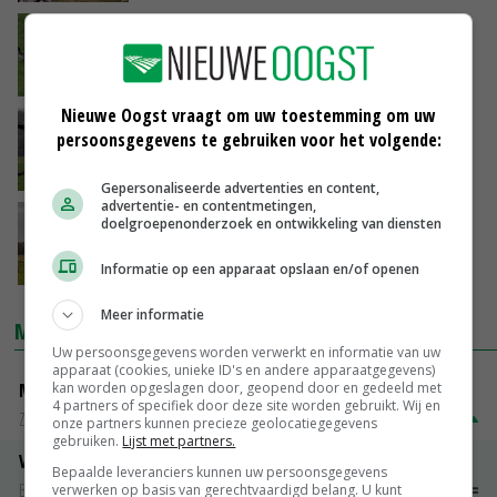
Noord-Hollandse landbouworganisaties
tegen ganzenplan
04-08-2020
Nieuwe Oogst vraagt om uw toestemming om uw
Faunaschade Zeeland blijft heet hangijzer
persoonsgegevens te gebruiken voor het volgende:
17-07-2020
Gepersonaliseerde advertenties en content,
advertentie- en contentmetingen,
Landbouw boos over draai Noord-Holland
doelgroepenonderzoek en ontwikkeling van diensten
faunaschade
08-07-2020
Informatie op een apparaat opslaan en/of openen
Meer informatie
MARKTPRIJZEN
Uw persoonsgegevens worden verwerkt en informatie van uw
apparaat (cookies, unieke ID's en andere apparaatgegevens)
kan worden opgeslagen door, geopend door en gedeeld met
Magere melkpoeder
4 partners of specifiek door deze site worden gebruikt. Wij en
Zuivel NL
€ 269,00
€ 7,00
onze partners kunnen precieze geolocatiegegevens
gebruiken.
Lijst met partners.
Vleeskuikens 2001-2600 gr
Bepaalde leveranciers kunnen uw persoonsgegevens
Barneveld
€ 1,09
~
€ 1,11
verwerken op basis van gerechtvaardigd belang. U kunt