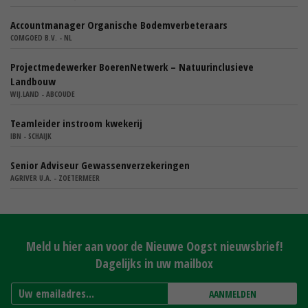
Accountmanager Organische Bodemverbeteraars
COMGOED B.V. - NL
Projectmedewerker BoerenNetwerk – Natuurinclusieve
Landbouw
WIJ.LAND - ABCOUDE
Teamleider instroom kwekerij
IBN - SCHAIJK
Senior Adviseur Gewassenverzekeringen
AGRIVER U.A. - ZOETERMEER
Meld u hier aan voor de Nieuwe Oogst nieuwsbrief!
Dagelijks in uw mailbox
AANMELDEN