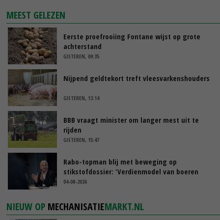
MEEST GELEZEN
Eerste proefrooiing Fontane wijst op grote
achterstand
GISTEREN, 09:35
Nijpend geldtekort treft vleesvarkenshouders
GISTEREN, 13:14
BBB vraagt minister om langer mest uit te
rijden
GISTEREN, 15:47
Rabo-topman blij met beweging op
stikstofdossier: ‘Verdienmodel van boeren
blijft cruciaal’
04-08-2026
NIEUW OP
MECHANISATIE
MARKT.NL