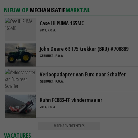
NIEUW OP
MECHANISATIE
MARKT.NL
Case IH PUMA 165MC
2019, P.O.A.
John Deere 6R 175 trekker (BRU) #708889
GEBRUIKT, P.O.A.
Verloopadapter van Euro naar Schaffer
GEBRUIKT, P.O.A.
Kuhn FC883-FF vlindermaaier
2014, P.O.A.
MEER ADVERTENTIES
VACATURES