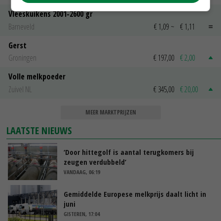
Vleeskuikens 2001-2600 gr
Barneveld
€ 1,09
~
€ 1,11
Gerst
Groningen
€ 197,00
€ 2,00
Volle melkpoeder
Zuivel NL
€ 345,00
€ 20,00
MEER MARKTPRIJZEN
LAATSTE NIEUWS
‘Door hittegolf is aantal terugkomers bij
zeugen verdubbeld’
VANDAAG, 06:19
Gemiddelde Europese melkprijs daalt licht in
juni
GISTEREN, 17:04