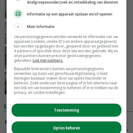
Zeeuwse boeren smeken om snelle
doelgroepenonderzoek en ontwikkeling van diensten
oplossing watertekort
05-06-2020
Informatie op een apparaat opslaan en/of openen
Zoetwateropslag op Texel steeds urgenter
Meer informatie
Uw persoonsgegevens worden verwerkt en informatie van uw
05-06-2020
apparaat (cookies, unieke ID's en andere apparaatgegevens)
kan worden opgeslagen door, geopend door en gedeeld met
4 partners of specifiek door deze site worden gebruikt. Wij en
Provincie geeft startsein voor Zeeuws
onze partners kunnen precieze geolocatiegegevens
Deltaplan Zoetwater
gebruiken.
Lijst met partners.
17-04-2020
Bepaalde leveranciers kunnen uw persoonsgegevens
verwerken op basis van gerechtvaardigd belang. U kunt
Zoetwater cruciaal in project 'Meer fruit met
hiertegen bezwaar maken door uw opties hieronder te
minder water'
beheren. Zoek onderaan deze pagina of in het sitemenu naar
een link om uw toestemming te beheren of in te trekken via de
13-04-2020
privacy- en cookie-instellingen.
MARKTPRIJZEN
Toestemming
Magere melkpoeder
Opties beheren
Zuivel NL
€ 269,00
€ 7,00