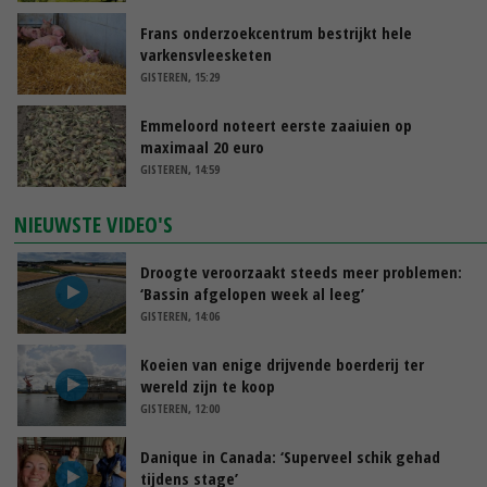
Frans onderzoekcentrum bestrijkt hele
varkensvleesketen
GISTEREN, 15:29
Emmeloord noteert eerste zaaiuien op
maximaal 20 euro
GISTEREN, 14:59
NIEUWSTE VIDEO'S
Droogte veroorzaakt steeds meer problemen:
‘Bassin afgelopen week al leeg’
GISTEREN, 14:06
Koeien van enige drijvende boerderij ter
wereld zijn te koop
GISTEREN, 12:00
Danique in Canada: ‘Superveel schik gehad
tijdens stage’