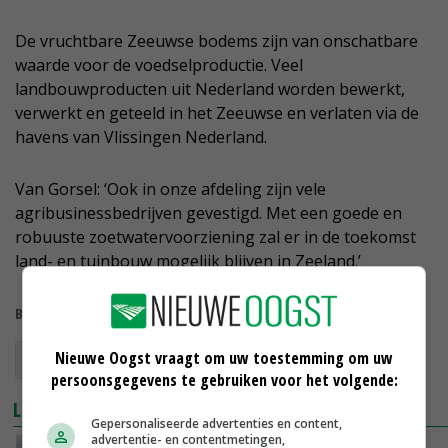
De vruchtbare Zeeuwse bodems zijn van onschatbare
waarde voor de voedselproductie. Veel
landbouwproducten uit Nederland worden bewerkt,
verwerkt en geteeld in het Zeeuwse en verlaten via de
havens van Vlissingen Nederland.
Van Gorsel: ‘Ook in onze afdeling zijn vele
agribusinessbedrijven gevestigd. Met een goede en
robuuste zoetwatervoorziening zal er in de toekomst
land- en tuinbouw mogelijk blijven in Zeeland.’
Bekijk meer over:
Nieuwe Oogst vraagt om uw toestemming om uw
zoetwater
Zeeland
ZLTO
persoonsgegevens te gebruiken voor het volgende:
LEES OOK
Gepersonaliseerde advertenties en content,
advertentie- en contentmetingen,