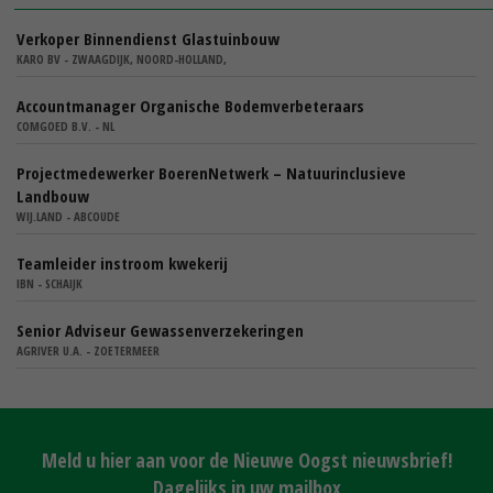
Verkoper Binnendienst Glastuinbouw
KARO BV - ZWAAGDIJK, NOORD-HOLLAND,
Accountmanager Organische Bodemverbeteraars
COMGOED B.V. - NL
Projectmedewerker BoerenNetwerk – Natuurinclusieve
Landbouw
WIJ.LAND - ABCOUDE
Teamleider instroom kwekerij
IBN - SCHAIJK
Senior Adviseur Gewassenverzekeringen
AGRIVER U.A. - ZOETERMEER
Meld u hier aan voor de Nieuwe Oogst nieuwsbrief!
Dagelijks in uw mailbox