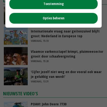
LAATSTE NIEUWS
Toestemming
‘Samenwerking A-ware en Amalthea gaat
zorgen voor meer balans’
Opties beheren
VANDAAG, 16:01
Internationale vraag naar geitenzuivel blijft
groot: Nederland in Europese top
VANDAAG, 15:33
Vlaamse varkensstapel krimpt, pluimveesector
groeit door schaalvergroting
VANDAAG, 15:20
‘Cijfer jezelf niet weg en doe vooral ook waar
je gelukkig van wordt’
VANDAAG, 13:31
NIEUWSTE VIDEO'S
POAH!: John Deere 7730