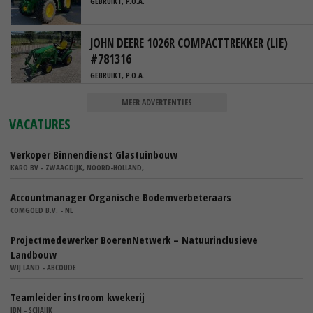
GEBRUIKT, P.O.A.
JOHN DEERE 1026R COMPACTTREKKER (LIE)
#781316
GEBRUIKT, P.O.A.
MEER ADVERTENTIES
VACATURES
Verkoper Binnendienst Glastuinbouw
KARO BV - ZWAAGDIJK, NOORD-HOLLAND,
Accountmanager Organische Bodemverbeteraars
COMGOED B.V. - NL
Projectmedewerker BoerenNetwerk – Natuurinclusieve
Landbouw
WIJ.LAND - ABCOUDE
Teamleider instroom kwekerij
IBN - SCHAIJK