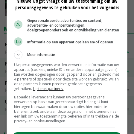
Nieuwe Oogst vraagt om uw toestemming om uw
fritesindustrie'
persoonsgegevens te gebruiken voor het volgende:
28-01-2020
Gepersonaliseerde advertenties en content,
advertentie- en contentmetingen,
MARKTPRIJZEN
doelgroepenonderzoek en ontwikkeling van diensten
Informatie op een apparaat opslaan en/of openen
Fontane
PotatoNL
€ 15,00
~
€ 23,00
Meer informatie
Fritesgeschikt NL Du Be
Uw persoonsgegevens worden verwerkt en informatie van uw
apparaat (cookies, unieke ID's en andere apparaatgegevens)
PotatoNL
€ 15,00
~
€ 23,00
kan worden opgeslagen door, geopend door en gedeeld met
4 partners of specifiek door deze site worden gebruikt. Wij en
Peen
onze partners kunnen precieze geolocatiegegevens
gebruiken.
Lijst met partners.
Noteringen
€ 26,00
~
€ 33,00
Bepaalde leveranciers kunnen uw persoonsgegevens
Uien Middenmeer Geel 30-60% grof
verwerken op basis van gerechtvaardigd belang. U kunt
hiertegen bezwaar maken door uw opties hieronder te
Noteringen
€ 0,00
~
€ 0,00
beheren. Zoek onderaan deze pagina of in het sitemenu naar
een link om uw toestemming te beheren of in te trekken via de
privacy- en cookie-instellingen.
MEER MARKTPRIJZEN