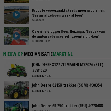
Droogte veroorzaakt steeds meer problemen:
‘Bassin afgelopen week al leeg’
06-08-2026
Oekraïne-vlogger Kees Huizinga: ‘Bezoek van
de ambassade mag zelf groente plukken’
GISTEREN, 12:00
NIEUW OP
MECHANISATIE
MARKT.NL
JOHN DEERE X127 ZITMAAIER MY2026 (ETT)
#781520
GEBRUIKT, P.O.A.
John Deere 6215R trekker (SOM) #30354
GEBRUIKT, P.O.A.
John Deere 6R 250 trekker (REU) #778488