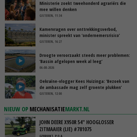
Ministerie zoekt tweehonderd agrariërs die
mee willen denken
GISTEREN, 11:34
Kamervragen over onttrekkingsverbod,
minister spreekt van ‘ondernemersrisico’
GISTEREN, 16:27
Droogte veroorzaakt steeds meer problemen:
‘Bassin afgelopen week al leeg’
06-08-2026
Oekraïne-vlogger Kees Huizinga: ‘Bezoek van
de ambassade mag zelf groente plukken’
GISTEREN, 12:00
NIEUW OP
MECHANISATIE
MARKT.NL
JOHN DEERE X950R 54" HOOGLOSSER
ZITMAAIER (LIE) #781075
GEBRUIKT, P.O.A.