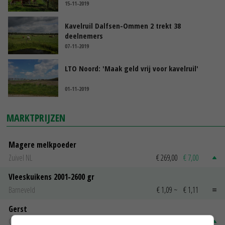
15-11-2019
Kavelruil Dalfsen-Ommen 2 trekt 38
deelnemers
07-11-2019
LTO Noord: 'Maak geld vrij voor kavelruil'
01-11-2019
MARKTPRIJZEN
Magere melkpoeder
Zuivel NL
€ 269,00
€ 7,00
Vleeskuikens 2001-2600 gr
Barneveld
€ 1,09
~
€ 1,11
Gerst
Groningen
€ 197,00
€ 2,00