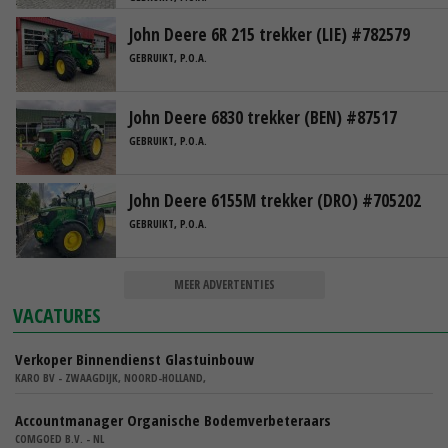
John Deere 6R 215 trekker (LIE) #782579
GEBRUIKT, P.O.A.
John Deere 6830 trekker (BEN) #87517
GEBRUIKT, P.O.A.
John Deere 6155M trekker (DRO) #705202
GEBRUIKT, P.O.A.
MEER ADVERTENTIES
VACATURES
Verkoper Binnendienst Glastuinbouw
KARO BV - ZWAAGDIJK, NOORD-HOLLAND,
Accountmanager Organische Bodemverbeteraars
COMGOED B.V. - NL