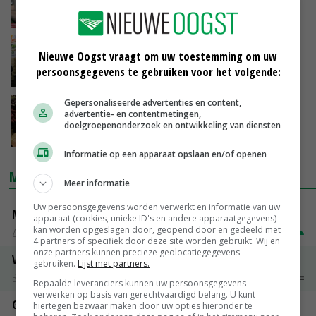
29-01-2019
Rassen Agrico winnen prijs op Biobeurs
Nieuwe Oogst vraagt om uw toestemming om uw
persoonsgegevens te gebruiken voor het volgende:
28-01-2019
Gepersonaliseerde advertenties en content,
Onderzoek naar 'Echte en Eerlijke Prijs'
advertentie- en contentmetingen,
duurzaam product
doelgroepenonderzoek en ontwikkeling van diensten
23-01-2019
Informatie op een apparaat opslaan en/of openen
MARKTPRIJZEN
Meer informatie
Uw persoonsgegevens worden verwerkt en informatie van uw
Magere melkpoeder
apparaat (cookies, unieke ID's en andere apparaatgegevens)
kan worden opgeslagen door, geopend door en gedeeld met
Zuivel NL
€ 269,00
€ 7,00
4 partners of specifiek door deze site worden gebruikt. Wij en
onze partners kunnen precieze geolocatiegegevens
Vleeskuikens 2001-2600 gr
gebruiken.
Lijst met partners.
Barneveld
€ 1,09
~
€ 1,11
Bepaalde leveranciers kunnen uw persoonsgegevens
verwerken op basis van gerechtvaardigd belang. U kunt
Gerst
hiertegen bezwaar maken door uw opties hieronder te