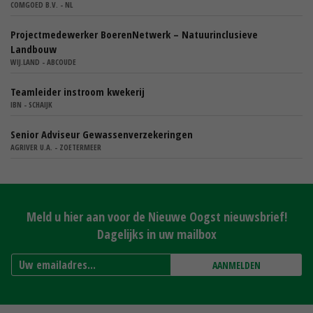
COMGOED B.V. - NL
Projectmedewerker BoerenNetwerk – Natuurinclusieve
Landbouw
WIJ.LAND - ABCOUDE
Teamleider instroom kwekerij
IBN - SCHAIJK
Senior Adviseur Gewassenverzekeringen
AGRIVER U.A. - ZOETERMEER
Meld u hier aan voor de Nieuwe Oogst nieuwsbrief!
Dagelijks in uw mailbox
AANMELDEN