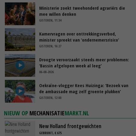
Ministerie zoekt tweehonderd agrariërs die
mee willen denken
GISTEREN, 11:34
Kamervragen over onttrekkingsverbod,
minister spreekt van ‘ondernemersrisico’
GISTEREN, 16:27
Droogte veroorzaakt steeds meer problemen:
‘Bassin afgelopen week al leeg’
06-08-2026
Oekraïne-vlogger Kees Huizinga: ‘Bezoek van
de ambassade mag zelf groente plukken’
GISTEREN, 12:00
NIEUW OP
MECHANISATIE
MARKT.NL
New Holland frontgewichten
GEBRUIKT, € 675