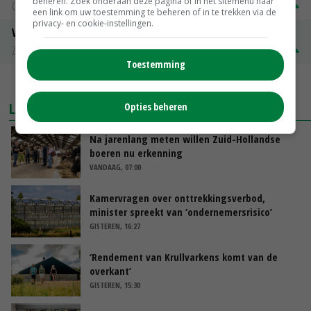
beheren. Zoek onderaan deze pagina of in het sitemenu naar
Groningen
€ 197,00
€ 2,00
een link om uw toestemming te beheren of in te trekken via de
privacy- en cookie-instellingen.
Volle melkpoeder
Zuivel NL
€ 345,00
€ 20,00
Toestemming
MEER MARKTPRIJZEN
LAATSTE NIEUWS
Opties beheren
Na jarenlang meten willen Zuid-Hollandse
boeren nu erkenning
VANDAAG, 07:00
Kamervragen over onttrekkingsverbod,
minister spreekt van ‘ondernemersrisico’
GISTEREN, 16:27
‘Rendement van Krullvarkens komt van de
overkant’
GISTEREN, 15:30