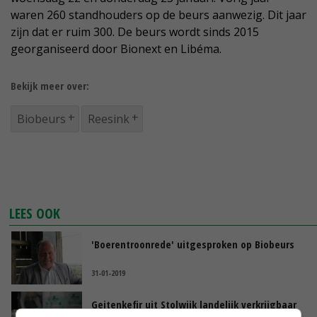
waren 260 standhouders op de beurs aanwezig. Dit jaar
zijn dat er ruim 300. De beurs wordt sinds 2015
georganiseerd door Bionext en Libéma.
Bekijk meer over:
Biobeurs
Reesink
LEES OOK
'Boerentroonrede' uitgesproken op Biobeurs
31-01-2019
Geitenkefir uit Stolwijk landelijk verkrijgbaar