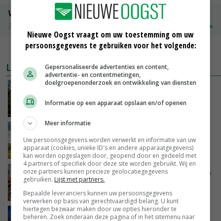
Volle melkpoeder
Zuivel NL
€ 345,00
€ 20,00
Nieuwe Oogst vraagt om uw toestemming om uw
persoonsgegevens te gebruiken voor het volgende:
MEER MARKTPRIJZEN
LAATSTE NIEUWS
Gepersonaliseerde advertenties en content,
advertentie- en contentmetingen,
doelgroepenonderzoek en ontwikkeling van diensten
Kamervragen over onttrekkingsverbod,
minister spreekt van ‘ondernemersrisico’
Informatie op een apparaat opslaan en/of openen
VANDAAG, 16:27
Meer informatie
‘Rendement van Krullvarkens komt van de
overkant’
Uw persoonsgegevens worden verwerkt en informatie van uw
apparaat (cookies, unieke ID's en andere apparaatgegevens)
VANDAAG, 15:30
kan worden opgeslagen door, geopend door en gedeeld met
4 partners of specifiek door deze site worden gebruikt. Wij en
onze partners kunnen precieze geolocatiegegevens
Oorlogen en El Niño stuwen voedselprijzen op
gebruiken.
Lijst met partners.
VANDAAG, 15:04
Bepaalde leveranciers kunnen uw persoonsgegevens
verwerken op basis van gerechtvaardigd belang. U kunt
hiertegen bezwaar maken door uw opties hieronder te
Nettowinst Royal A-ware onder druk ondanks
beheren. Zoek onderaan deze pagina of in het sitemenu naar