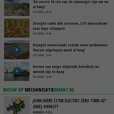
‘De eerste 10 ton van de uienoogst zijn we nu
al kwijt’
GISTEREN, 09:28
Droogte raakt alle sectoren, LTO waarschuwt
voor lege schappen
GISTEREN, 11:05
Droogte veroorzaakt steeds meer problemen:
‘Bassin afgelopen week al leeg’
GISTEREN, 14:06
Koeien van enige drijvende boerderij ter
wereld zijn te koop
GISTEREN, 12:00
NIEUW OP
MECHANISATIE
MARKT.NL
JOHN DEERE Z370R ELECTRIC ZERO TURN 42"
(HAE) #696271
GEBRUIKT, P.O.A.