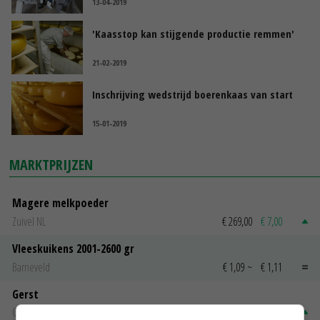
13-04-2019
'Kaasstop kan stijgende productie remmen'
21-02-2019
Inschrijving wedstrijd boerenkaas van start
15-01-2019
MARKTPRIJZEN
Magere melkpoeder
Zuivel NL
€ 269,00
€ 7,00
Vleeskuikens 2001-2600 gr
Barneveld
€ 1,09
~
€ 1,11
Gerst
Groningen
€ 197,00
€ 2,00