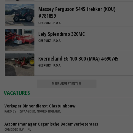
Massey Ferguson 5445 trekker (KOU)
#781859
GEBRUIKT, P.O.A.
Lely Splendimo 320MC
GEBRUIKT, P.O.A.
Kverneland EG 100-300 (MAA) #690745
GEBRUIKT, P.O.A.
MEER ADVERTENTIES
VACATURES
Verkoper Binnendienst Glastuinbouw
KARO BV - ZWAAGDIJK, NOORD-HOLLAND,
Accountmanager Organische Bodemverbeteraars
COMGOED B.V. - NL