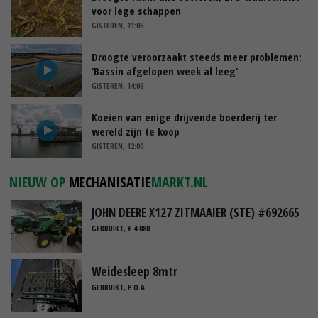
voor lege schappen
GISTEREN, 11:05
Droogte veroorzaakt steeds meer problemen:
‘Bassin afgelopen week al leeg’
GISTEREN, 14:06
Koeien van enige drijvende boerderij ter
wereld zijn te koop
GISTEREN, 12:00
NIEUW OP
MECHANISATIE
MARKT.NL
JOHN DEERE X127 ZITMAAIER (STE) #692665
GEBRUIKT, € 4.080
Weidesleep 8mtr
GEBRUIKT, P.O.A.