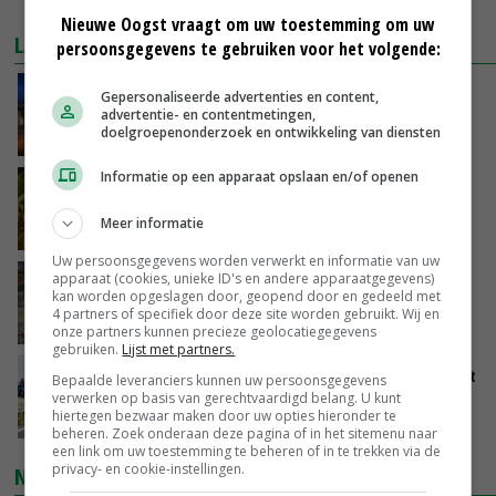
MEER MARKTPRIJZEN
Nieuwe Oogst vraagt om uw toestemming om uw
LAATSTE NIEUWS
persoonsgegevens te gebruiken voor het volgende:
Nettowinst Royal A-ware onder druk ondanks
Gepersonaliseerde advertenties en content,
hogere omzet
advertentie- en contentmetingen,
doelgroepenonderzoek en ontwikkeling van diensten
VANDAAG, 14:35
Informatie op een apparaat opslaan en/of openen
Aandeel China in wereldwijde fritesexport
neemt verder toe
Meer informatie
VANDAAG, 14:01
Uw persoonsgegevens worden verwerkt en informatie van uw
apparaat (cookies, unieke ID's en andere apparaatgegevens)
Eierprijzen lijken dieptepunt achter zich te
kan worden opgeslagen door, geopend door en gedeeld met
laten
4 partners of specifiek door deze site worden gebruikt. Wij en
VANDAAG, 13:27
onze partners kunnen precieze geolocatiegegevens
gebruiken.
Lijst met partners.
LTO en NAJK roepen leden op Brabants protest
Bepaalde leveranciers kunnen uw persoonsgegevens
te steunen
verwerken op basis van gerechtvaardigd belang. U kunt
hiertegen bezwaar maken door uw opties hieronder te
VANDAAG, 12:29
beheren. Zoek onderaan deze pagina of in het sitemenu naar
een link om uw toestemming te beheren of in te trekken via de
privacy- en cookie-instellingen.
NIEUWSTE VIDEO'S