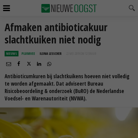
Afmaken antibioticakuur
slachtkuiken niet nodig
NIEUWS
PLUIMVEE
ILONA LESSCHER
22 MEI 2019 OM 12:59
UUR
Antibioticumkuren bij slachtkuikens hoeven niet volledig
te worden afgemaakt. Dat adviseert Bureau
Risicobeoordeling & onderzoek (BuRO) de Nederlandse
Voedsel- en Warenautoriteit (NVWA).