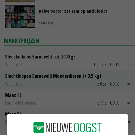
Kalversector zet rem op antibiotica
14-03-2019
MARKTPRIJZEN
Vleeskuikens Barneveld tot 2000 gr
Weekcijfers
€ 1,09
~
€ 1,11
Slachtkippen Barneveld Moederdieren (> 3,5 kg)
Weekcijfers
€ 0,85
€ 0,00
Maat 48
Barneveld kooieieren
€ 7,15
€ 0,00
Maat 54
Barneveld kooieieren
€ 9,10
€ 0,00