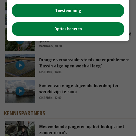
Oekraïne-vlogger Kees Huizinga: ‘Bezoek van
Toestemming
de ambassade mag zelf groente plukken’
VANDAAG, 12:00
Opties beheren
Limburgse mais van Frijns doet het verrassend
goed
VANDAAG, 10:00
Droogte veroorzaakt steeds meer problemen:
‘Bassin afgelopen week al leeg’
GISTEREN, 14:06
Koeien van enige drijvende boerderij ter
wereld zijn te koop
GISTEREN, 12:00
KENNISPARTNERS
Meewerkende jongeren op het bedrijf: niet
zonder risico's