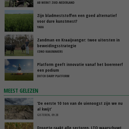
AB WERKT ZUID-NEDERLAND
Zijn bladmeststoffen een goed alternatief
voor dure kunstmest?
YARA
Zandman en Kraaijvanger: twee uitersten in
beweidingsstrategie
CONO KAASMAKERS
Platform geeft innovatie vanaf het boerenerf
een podium
DUTCH DAIRY PLATFORM
MEEST GELEZEN
‘De eerste 10 ton van de uienoogst zijn we nu
al kwijt’
GISTEREN, 09:28
Droogte raakt alle sectoren, LTO waarschuwt