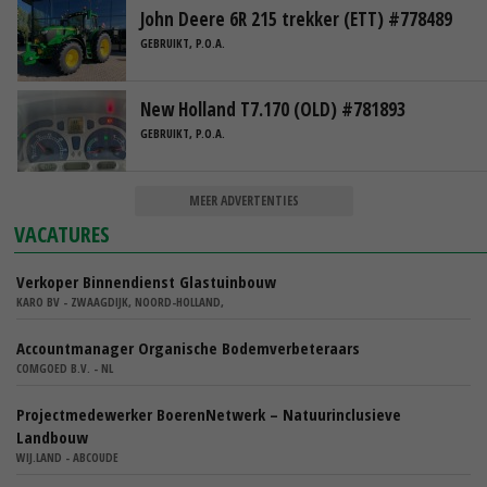
John Deere 6R 215 trekker (ETT) #778489
GEBRUIKT, P.O.A.
New Holland T7.170 (OLD) #781893
GEBRUIKT, P.O.A.
MEER ADVERTENTIES
VACATURES
Verkoper Binnendienst Glastuinbouw
KARO BV - ZWAAGDIJK, NOORD-HOLLAND,
Accountmanager Organische Bodemverbeteraars
COMGOED B.V. - NL
Projectmedewerker BoerenNetwerk – Natuurinclusieve
Landbouw
WIJ.LAND - ABCOUDE