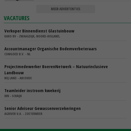
MEER ADVERTENTIES
VACATURES
Verkoper Binnendienst Glastuinbouw
KARO BV - ZWAAGDIJK, NOORD-HOLLAND,
Accountmanager Organische Bodemverbeteraars
COMGOED B.V. - NL
Projectmedewerker BoerenNetwerk – Natuurinclusieve
Landbouw
WIJ.LAND - ABCOUDE
Teamleider instroom kwekerij
IBN - SCHAIJK
Senior Adviseur Gewassenverzekeringen
AGRIVER U.A. - ZOETERMEER