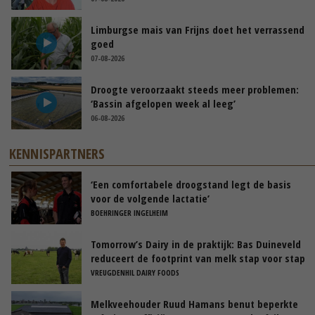
Limburgse mais van Frijns doet het verrassend
goed
07-08-2026
Droogte veroorzaakt steeds meer problemen:
‘Bassin afgelopen week al leeg’
06-08-2026
KENNISPARTNERS
‘Een comfortabele droogstand legt de basis
voor de volgende lactatie’
BOEHRINGER INGELHEIM
Tomorrow’s Dairy in de praktijk: Bas Duineveld
reduceert de footprint van melk stap voor stap
VREUGDENHIL DAIRY FOODS
Melkveehouder Ruud Hamans benut beperkte