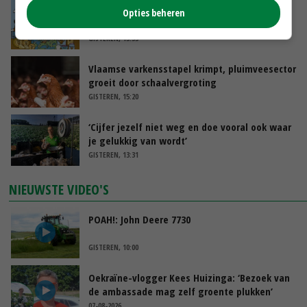
Internationale vraag naar geitenzuivel blijft
Opties beheren
groot: Nederland in Europese top
GISTEREN, 15:33
Vlaamse varkensstapel krimpt, pluimveesector
groeit door schaalvergroting
GISTEREN, 15:20
‘Cijfer jezelf niet weg en doe vooral ook waar
je gelukkig van wordt’
GISTEREN, 13:31
NIEUWSTE VIDEO'S
POAH!: John Deere 7730
GISTEREN, 10:00
Oekraïne-vlogger Kees Huizinga: ‘Bezoek van
de ambassade mag zelf groente plukken’
07-08-2026