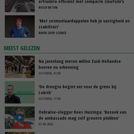
erfruimte efficiënt met compacte sleufsilo’s
BOSCH BETON
'Met zetmeelaardappelen heb je vastigheid en
stabiliteit'
BAYER CROP SCIENCE
MEEST GELEZEN
Na jarenlang meten willen Zuid-Hollandse
boeren nu erkenning
GISTEREN, 07:00
‘De droogte begint ver voor de grens bij
Lobith’
GISTEREN, 11:00
Oekraïne-vlogger Kees Huizinga: ‘Bezoek van
de ambassade mag zelf groente plukken’
07-08-2026