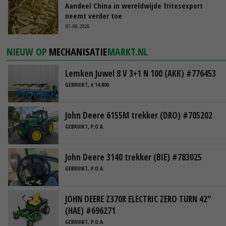
Aandeel China in wereldwijde fritesexport
neemt verder toe
07-08-2026
NIEUW OP
MECHANISATIE
MARKT.NL
Lemken Juwel 8 V 3+1 N 100 (AKK) #776453
GEBRUIKT, € 14.800
John Deere 6155M trekker (DRO) #705202
GEBRUIKT, P.O.A.
John Deere 3140 trekker (BIE) #783025
GEBRUIKT, P.O.A.
JOHN DEERE Z370R ELECTRIC ZERO TURN 42"
(HAE) #696271
GEBRUIKT, P.O.A.