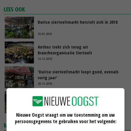
LEES OOK
Duitse sierteeltmarkt herstelt zich in 2018
29-01-2019
Anthos trekt zich terug uit
Brancheorganisatie Sierteelt
13-12-2018
'Duitse sierteeltmarkt loopt goed, evenals
vorig jaar'
28-11-2018
Sierteelt houdt marktpositie in Verenigd
Koninkrijk vast
22-11-2018
Nieuwe Oogst vraagt om uw toestemming om uw
persoonsgegevens te gebruiken voor het volgende:
MARKTPRIJZEN