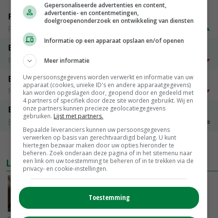
Gepersonaliseerde advertenties en content,
advertentie- en contentmetingen,
Fritesgeschikt NL Du Be
doelgroepenonderzoek en ontwikkeling van diensten
PotatoNL
€ 15,00
~
€ 23,00
Informatie op een apparaat opslaan en/of openen
Emmeloord Tarwe
Noteringen
€ 205,00
~
€ 208,00
Meer informatie
Uw persoonsgegevens worden verwerkt en informatie van uw
Emmeloord Schaaltjespeen
apparaat (cookies, unieke ID's en andere apparaatgegevens)
Noteringen
€ 5,00
~
€ 20,00
kan worden opgeslagen door, geopend door en gedeeld met
4 partners of specifiek door deze site worden gebruikt. Wij en
onze partners kunnen precieze geolocatiegegevens
Bintje A 28/35
gebruiken.
Lijst met partners.
Bintje Info
€ 48,00
~
€ 52,00
Bepaalde leveranciers kunnen uw persoonsgegevens
verwerken op basis van gerechtvaardigd belang. U kunt
MEER MARKTPRIJZEN
hiertegen bezwaar maken door uw opties hieronder te
beheren. Zoek onderaan deze pagina of in het sitemenu naar
LAATSTE NIEUWS
een link om uw toestemming te beheren of in te trekken via de
privacy- en cookie-instellingen.
‘Samenwerking A-ware en Amalthea gaat
zorgen voor meer balans’
Toestemming
GISTEREN, 16:01