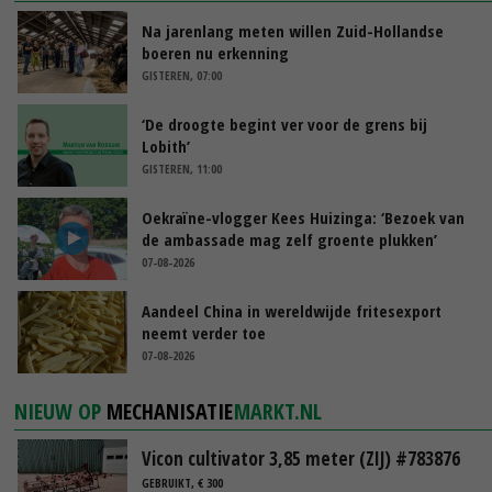
Na jarenlang meten willen Zuid-Hollandse
boeren nu erkenning
GISTEREN, 07:00
‘De droogte begint ver voor de grens bij
Lobith’
GISTEREN, 11:00
Oekraïne-vlogger Kees Huizinga: ‘Bezoek van
de ambassade mag zelf groente plukken’
07-08-2026
Aandeel China in wereldwijde fritesexport
neemt verder toe
07-08-2026
NIEUW OP
MECHANISATIE
MARKT.NL
Vicon cultivator 3,85 meter (ZIJ) #783876
GEBRUIKT, € 300