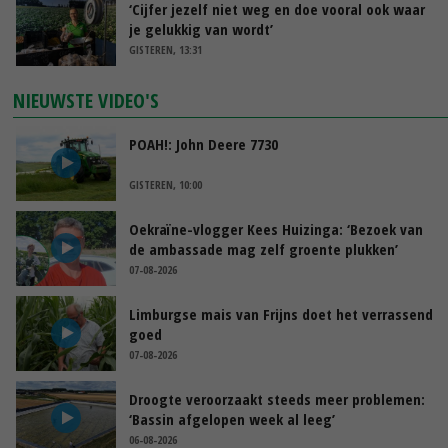
‘Cijfer jezelf niet weg en doe vooral ook waar
je gelukkig van wordt’
GISTEREN, 13:31
NIEUWSTE VIDEO'S
POAH!: John Deere 7730
GISTEREN, 10:00
Oekraïne-vlogger Kees Huizinga: ‘Bezoek van
de ambassade mag zelf groente plukken’
07-08-2026
Limburgse mais van Frijns doet het verrassend
goed
07-08-2026
Droogte veroorzaakt steeds meer problemen:
‘Bassin afgelopen week al leeg’
06-08-2026