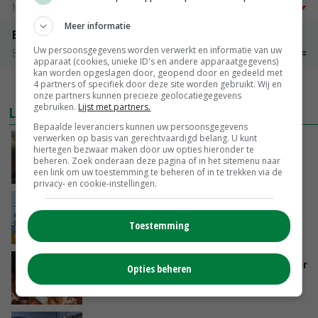
Noteringen
€ 5,00
~
€ 20,00
Meer informatie
Bintje A 28/35
Uw persoonsgegevens worden verwerkt en informatie van uw
Bintje Info
€ 48,00
~
€ 52,00
apparaat (cookies, unieke ID's en andere apparaatgegevens)
kan worden opgeslagen door, geopend door en gedeeld met
4 partners of specifiek door deze site worden gebruikt. Wij en
MEER MARKTPRIJZEN
onze partners kunnen precieze geolocatiegegevens
gebruiken.
Lijst met partners.
LAATSTE NIEUWS
Bepaalde leveranciers kunnen uw persoonsgegevens
verwerken op basis van gerechtvaardigd belang. U kunt
‘Samenwerking A-ware en Amalthea gaat
hiertegen bezwaar maken door uw opties hieronder te
zorgen voor meer balans’
beheren. Zoek onderaan deze pagina of in het sitemenu naar
een link om uw toestemming te beheren of in te trekken via de
GISTEREN, 16:01
privacy- en cookie-instellingen.
Internationale vraag naar geitenzuivel blijft
groot: Nederland in Europese top
Toestemming
GISTEREN, 15:33
Vlaamse varkensstapel krimpt, pluimveesector
Opties beheren
groeit door schaalvergroting
GISTEREN, 15:20