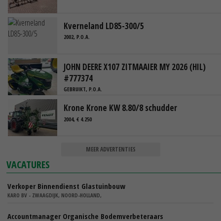
Kverneland LD85-300/5
2002, P.O.A.
JOHN DEERE X107 ZITMAAIER MY 2026 (HIL)
#777374
GEBRUIKT, P.O.A.
Krone Krone KW 8.80/8 schudder
2004, € 4.250
MEER ADVERTENTIES
VACATURES
Verkoper Binnendienst Glastuinbouw
KARO BV - ZWAAGDIJK, NOORD-HOLLAND,
Accountmanager Organische Bodemverbeteraars