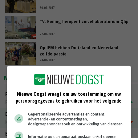
30-01-2017
TV: Koning heropent zuivellaboratorium Qlip
27-01-2017
Op IPM hebben Duitsland en Nederland
zelfde passie
24-01-2017
MARKTPRIJZEN
Nieuwe Oogst vraagt om uw toestemming om uw
Fritesgeschikt NL Du Be
persoonsgegevens te gebruiken voor het volgende:
PotatoNL
€ 15,00
~
€ 23,00
Emmeloord Tarwe
Gepersonaliseerde advertenties en content,
advertentie- en contentmetingen,
Noteringen
€ 205,00
~
€ 208,00
doelgroepenonderzoek en ontwikkeling van diensten
Emmeloord Schaaltjespeen
Informatie op een apparaat opslaan en/of openen