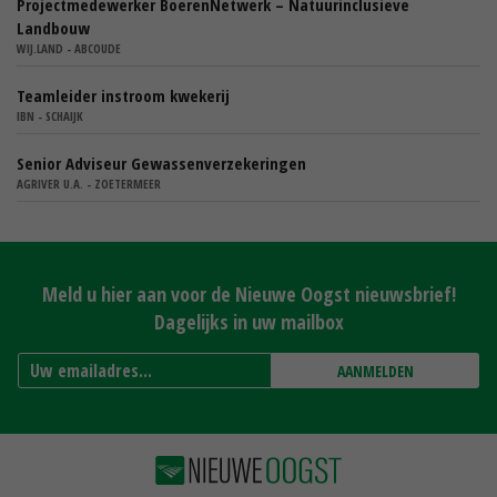
Projectmedewerker BoerenNetwerk – Natuurinclusieve
Landbouw
WIJ.LAND - ABCOUDE
Teamleider instroom kwekerij
IBN - SCHAIJK
Senior Adviseur Gewassenverzekeringen
AGRIVER U.A. - ZOETERMEER
Meld u hier aan voor de Nieuwe Oogst nieuwsbrief!
Dagelijks in uw mailbox
AANMELDEN