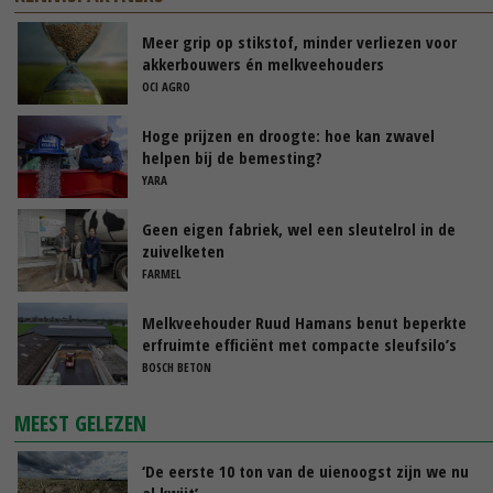
Meer grip op stikstof, minder verliezen voor
akkerbouwers én melkveehouders
OCI AGRO
Hoge prijzen en droogte: hoe kan zwavel
helpen bij de bemesting?
YARA
Geen eigen fabriek, wel een sleutelrol in de
zuivelketen
FARMEL
Melkveehouder Ruud Hamans benut beperkte
erfruimte efficiënt met compacte sleufsilo’s
BOSCH BETON
MEEST GELEZEN
‘De eerste 10 ton van de uienoogst zijn we nu
al kwijt’