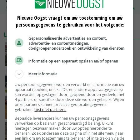
Volle melkpoeder
Zuivel NL
€ 345,00
€ 20,00
Nieuwe Oogst vraagt om uw toestemming om uw
MEER MARKTPRIJZEN
persoonsgegevens te gebruiken voor het volgende:
LAATSTE NIEUWS
Gepersonaliseerde advertenties en content,
advertentie- en contentmetingen,
‘Door hittegolf is aantal terugkomers bij
doelgroepenonderzoek en ontwikkeling van diensten
zeugen verdubbeld’
Informatie op een apparaat opslaan en/of openen
VANDAAG, 06:19
Meer informatie
Gemiddelde Europese melkprijs daalt licht in
juni
Uw persoonsgegevens worden verwerkt en informatie van uw
GISTEREN, 17:04
apparaat (cookies, unieke ID's en andere apparaatgegevens)
kan worden opgeslagen door, geopend door en gedeeld met
4 partners of specifiek door deze site worden gebruikt. Wij en
Frans onderzoekcentrum bestrijkt hele
onze partners kunnen precieze geolocatiegegevens
varkensvleesketen
gebruiken.
Lijst met partners.
GISTEREN, 15:29
Bepaalde leveranciers kunnen uw persoonsgegevens
verwerken op basis van gerechtvaardigd belang. U kunt
Emmeloord noteert eerste zaaiuien op
hiertegen bezwaar maken door uw opties hieronder te
beheren. Zoek onderaan deze pagina of in het sitemenu naar
maximaal 20 euro
een link om uw toestemming te beheren of in te trekken via de