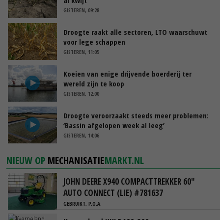
GISTEREN, 09:28
Droogte raakt alle sectoren, LTO waarschuwt
voor lege schappen
GISTEREN, 11:05
Koeien van enige drijvende boerderij ter
wereld zijn te koop
GISTEREN, 12:00
Droogte veroorzaakt steeds meer problemen:
‘Bassin afgelopen week al leeg’
GISTEREN, 14:06
NIEUW OP
MECHANISATIE
MARKT.NL
JOHN DEERE X940 COMPACTTREKKER 60"
AUTO CONNECT (LIE) #781637
GEBRUIKT, P.O.A.