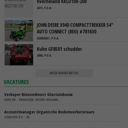
Kverneland KKLD100-200
2011, P.O.A.
JOHN DEERE X940 COMPACTTREKKER 54"
AUTO CONNECT (REU) #781630
GEBRUIKT, P.O.A.
Kuhn GF8501 schudder
2006, P.O.A.
MEER ADVERTENTIES
VACATURES
Verkoper Binnendienst Glastuinbouw
KARO BV - ZWAAGDIJK, NOORD-HOLLAND,
Accountmanager Organische Bodemverbeteraars
COMGOED B.V. - NL