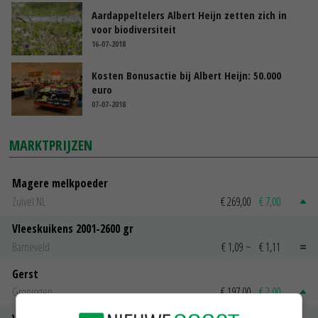
Aardappeltelers Albert Heijn zetten zich in
voor biodiversiteit
16-07-2018
Kosten Bonusactie bij Albert Heijn: 50.000
euro
07-07-2018
MARKTPRIJZEN
Magere melkpoeder
Zuivel NL
€ 269,00
€ 7,00
Vleeskuikens 2001-2600 gr
Barneveld
€ 1,09
~
€ 1,11
Gerst
Groningen
€ 197,00
€ 2,00